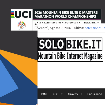
venerdì, Agosto 7, 2026
Ultima:
Attenzione: S
Europei XCO: ti
Europei XCO: vi
35ª Marathon B
Europei MTB: i
HOME
XCO
Gravity
Endurance