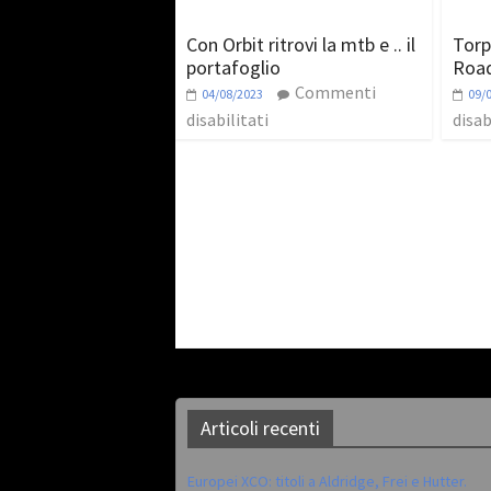
Con Orbit ritrovi la mtb e .. il
Torp
portafoglio
Road
Commenti
04/08/2023
09/
disabilitati
disab
Articoli recenti
Europei XCO: titoli a Aldridge, Frei e Hutter.