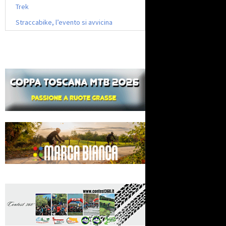
Trek
Straccabike, l’evento si avvicina