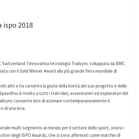
a ispo 2018
Switzerland: l’innovativa tecnologia Trailsync sviluppata da BMC
ata con il Gold Winner Award alla più grande fiera mondiale di
ti altri e ha convinto la giuria della bontà del suo progetto e delle
peedfox è rivolto a tutti i trail rider, avventurieri ed esploratori del
railsync consente loro di azionare contemporaneamente il
o di una leva.
ionale multi-segmento al mondo per il settore dello sport, onora i
ncitori degli ISPO Awards, che si sono affermati come marchio di