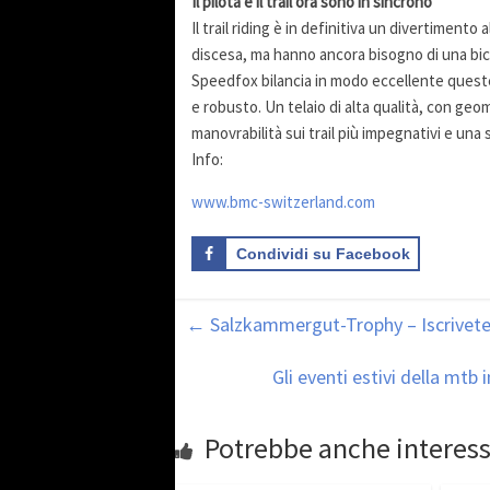
Il pilota e il trail ora sono in sincrono
Il trail riding è in definitiva un divertimento a
discesa, ma hanno ancora bisogno di una bici 
Speedfox bilancia in modo eccellente ques
e robusto. Un telaio di alta qualità, con geom
manovrabilità sui trail più impegnativi e una s
Info:
www.bmc-switzerland.com
Condividi su Facebook
←
Salzkammergut-Trophy – Iscrivete
Gli eventi estivi della mtb
Potrebbe anche interess