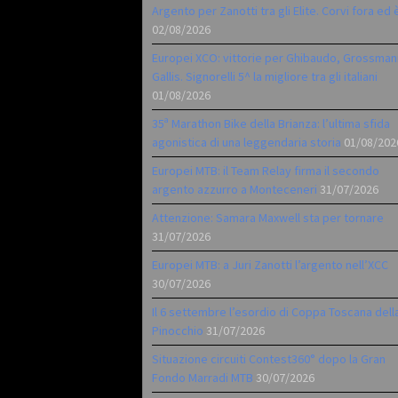
Argento per Zanotti tra gli Elite. Corvi fora ed 
02/08/2026
Europei XCO: vittorie per Ghibaudo, Grossman
Gallis. Signorelli 5^ la migliore tra gli italiani
01/08/2026
35ª Marathon Bike della Brianza: l’ultima sfida
agonistica di una leggendaria storia
01/08/202
Europei MTB: il Team Relay firma il secondo
argento azzurro a Monteceneri
31/07/2026
Attenzione: Samara Maxwell sta per tornare
31/07/2026
Europei MTB: a Juri Zanotti l’argento nell’XCC
30/07/2026
Il 6 settembre l’esordio di Coppa Toscana dell
Pinocchio
31/07/2026
Situazione circuiti Contest360° dopo la Gran
Fondo Marradi MTB
30/07/2026