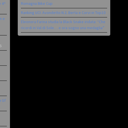
è 4^
Romagna Bike Cup
Ranking UCI: Avondetto N.2. Berta e Corvi in Top10
n e
Eleonora Farina studia la Black Snake iridata: “Che
ricordi in Val di Sole… e ora sogno una medaglia”
6
a Gf