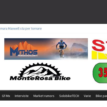
amara Maxwell sta per tornare
toli a Aldridge, Frei e Hutter. Argento per Zanotti tra gli Elite. Corvi fora ed 
ttorie per Ghibaudo, Grossmann e Gallis. Signorelli 5^ la migliore tra gli ital
ike della Brianza: l’ultima sfida agonistica di una leggendaria storia
l Team Relay firma il secondo argento azzurro a Monteceneri
Gf-Mx
Interviste
Market rumors
SolobikeTECH
Varie
Bike pa