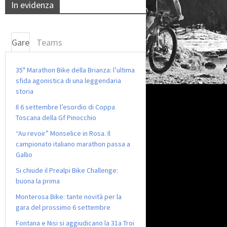
In evidenza
Gare
Teams
35ª Marathon Bike della Brianza: l’ultima
sfida agonistica di una leggendaria
storia
Il 6 settembre l’esordio di Coppa
Toscana della Gf Pinocchio
“Au revoir” Monselice in Rosa. Il
campionato italiano marathon passa a
Gallio
Si chiude il Prealpi Bike Challenge:
buona la prima
Monterosa Bike: tante novità per la
gara del prossimo 6 settembre
Fontana e Nisi si aggiudicano la 31a Troi