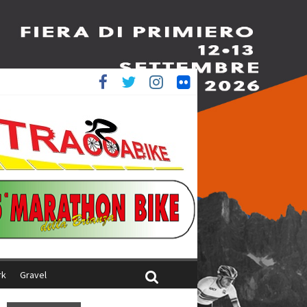
è 4^
iani
rk
Gravel