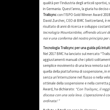
qualità per l’industria degli articoli sportivi
in Germania. Quest’anno, la giuria ha deciso
Trailsync
con l’ISPO Gold Winner Award 2018
David Zurcher, CEO di BMC Switzerland, è mo
risultato di anni di ricerca e sviluppo costant
tecnologia Mountainbike, offrendo alcuni de
noi e una conferma del nostro principio per 
Tecnologia Trailsync per una guida più intuit
Nel 2017 BMC ha lanciato sul mercato “Trailsy
aggiustamenti manuali che i piloti solitament
semplice movimento di una leva remota sul ma
quella della piattaforma di sospensione, in mo
senza un’interruzione nel flusso o nella velo
ottimale della sospensione e nella corretta 
Award, ha dichiarato:
“Con Trailsync, il reggi
discesa con una sola leva. L’operazione è c
ordinata! ”