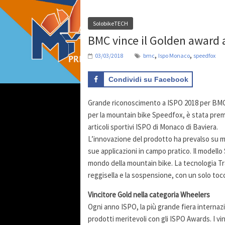
SolobikeTECH
BMC vince il Golden award 
,
,
03/03/2018
bmc
Ispo Monaco
speedfox
Condividi su Facebook
Grande riconoscimento a ISPO 2018 per BMC 
per la mountain bike Speedfox, è stata premi
articoli sportivi ISPO di Monaco di Baviera.
L’innovazione del prodotto ha prevalso su mol
sue applicazioni in campo pratico. Il modello S
mondo della mountain bike. La tecnologia T
reggisella e la sospensione, con un solo tocc
Vincitore Gold nella categoria Wheelers
Ogni anno ISPO, la più grande fiera internaz
prodotti meritevoli con gli ISPO Awards. I vi