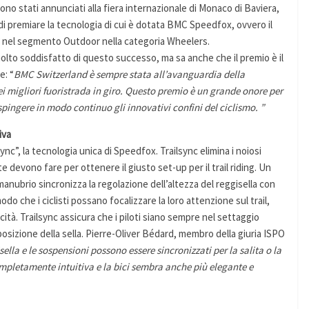
, sono stati annunciati alla fiera internazionale di Monaco di Baviera,
 di premiare la tecnologia di cui è dotata BMC Speedfox, ovvero il
 nel segmento Outdoor nella categoria Wheelers.
lto soddisfatto di questo successo, ma sa anche che il premio è il
e: “
BMC Switzerland è sempre stata all’avanguardia della
i migliori fuoristrada in giro. Questo premio è un grande onore per
spingere in modo continuo gli innovativi confini del ciclismo. ”
iva
nc”, la tecnologia unica di Speedfox. Trailsync elimina i noiosi
e devono fare per ottenere il giusto set-up per il trail riding. Un
nubrio sincronizza la regolazione dell’altezza del reggisella con
do che i ciclisti possano focalizzare la loro attenzione sul trail,
cità. Trailsync assicura che i piloti siano sempre nel settaggio
posizione della sella. Pierre-Oliver Bédard, membro della giuria ISPO
sella e le sospensioni possono essere sincronizzati per la salita o la
ompletamente intuitiva e la bici sembra anche più elegante e