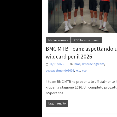
Market rumors
XCO Internazionali
BMC MTB Team: aspettando 
wildcard per il 2026
,
,
14/01/2026
bmc
bmcracingteam
,
,
coppadelmondo2026
xcc
xco
Il team BMC MTB ha presentato ufficialmente i
kit per la stagione 2026. Un completo progett
GSport che
Leggi il seguito