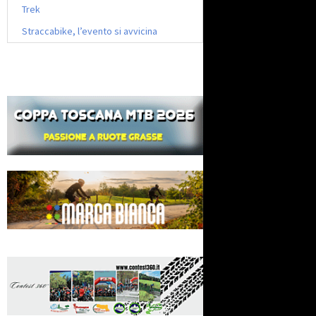
Trek
Straccabike, l’evento si avvicina