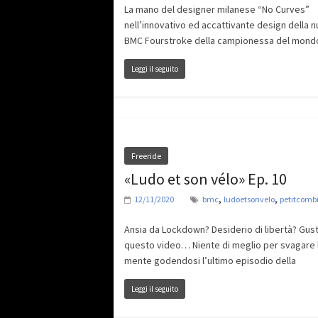
La mano del designer milanese “No Curves”
nell’innovativo ed accattivante design della 
BMC Fourstroke della campionessa del mond
Leggi il seguito
Freeride
«Ludo et son vélo» Ep. 10
,
,
12/11/2020
bmc
ludoetsonvelo
petitcomb
Ansia da Lockdown? Desiderio di libertà? Gus
questo video… Niente di meglio per svagare 
mente godendosi l’ultimo episodio della
Leggi il seguito