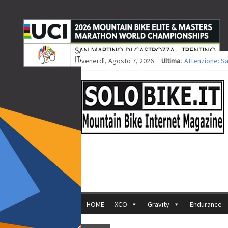
venerdì, Agosto 7, 2026
Ultima:
Attenzione: S
Europei XCO: ti
Europei XCO: vi
35ª Marathon B
Europei MTB: i
HOME
XCO
Gravity
Endurance