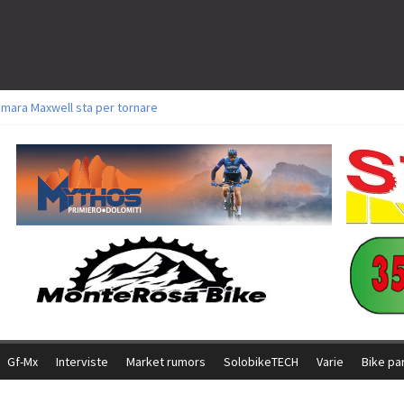
amara Maxwell sta per tornare
toli a Aldridge, Frei e Hutter. Argento per Zanotti tra gli Elite. Corvi fora ed 
ttorie per Ghibaudo, Grossmann e Gallis. Signorelli 5^ la migliore tra gli ital
ike della Brianza: l’ultima sfida agonistica di una leggendaria storia
l Team Relay firma il secondo argento azzurro a Monteceneri
Gf-Mx
Interviste
Market rumors
SolobikeTECH
Varie
Bike pa