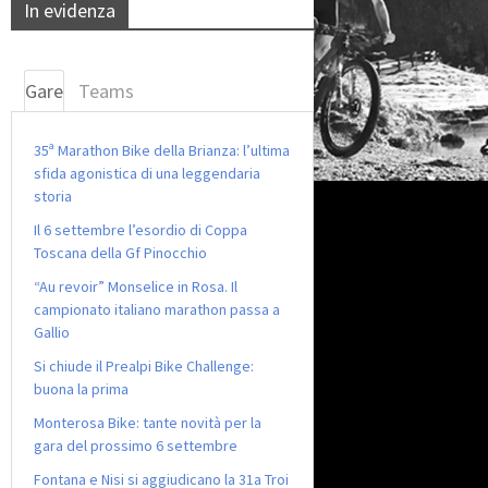
In evidenza
Gare
Teams
35ª Marathon Bike della Brianza: l’ultima
sfida agonistica di una leggendaria
storia
Il 6 settembre l’esordio di Coppa
Toscana della Gf Pinocchio
“Au revoir” Monselice in Rosa. Il
campionato italiano marathon passa a
Gallio
Si chiude il Prealpi Bike Challenge:
buona la prima
Monterosa Bike: tante novità per la
gara del prossimo 6 settembre
Fontana e Nisi si aggiudicano la 31a Troi