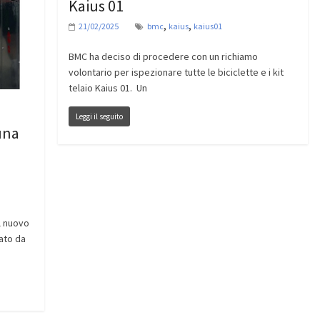
Kaius 01
,
,
21/02/2025
bmc
kaius
kaius01
BMC ha deciso di procedere con un richiamo
volontario per ispezionare tutte le biciclette e i kit
telaio Kaius 01. Un
Leggi il seguito
una
l nuovo
ato da