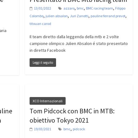
,
,
,
13/01/2022
azzaro
bmc
BMC racing team
Filippo
,
,
,
,
Colombo
julien absalon
Juri Zanotti
pauline ferrand prevot
titouan carod
aria
Il team diretto dalla leggenda della mtb e 2 volte
campione olimpico Julien Absalon é stato presentato
in diretta Facebook
Leggi il seguito
XCO Internazionali
uline
Tom Pidcock con BMC in MTB:
n
obiettivo Tokyo 2021
,
19/03/2021
bmc
pidcock