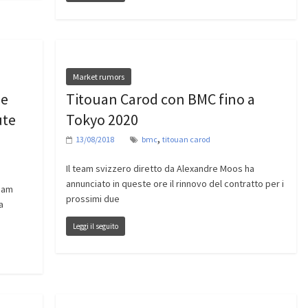
Market rumors
 e
Titouan Carod con BMC fino a
ute
Tokyo 2020
,
13/08/2018
bmc
titouan carod
Il team svizzero diretto da Alexandre Moos ha
annunciato in queste ore il rinnovo del contratto per i
team
prossimi due
a
Leggi il seguito