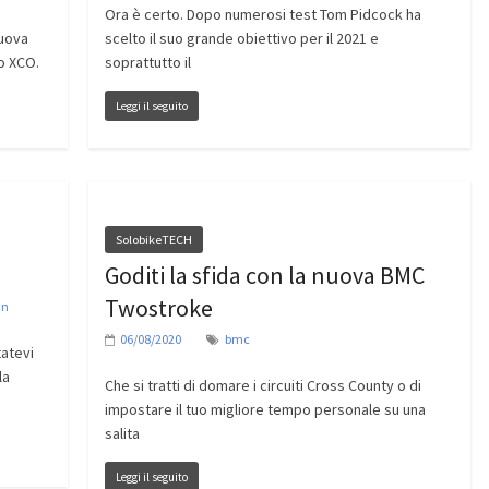
Ora è certo. Dopo numerosi test Tom Pidcock ha
nuova
scelto il suo grande obiettivo per il 2021 e
o XCO.
soprattutto il
Leggi il seguito
SolobikeTECH
Goditi la sfida con la nuova BMC
Twostroke
in
06/08/2020
bmc
tatevi
la
Che si tratti di domare i circuiti Cross County o di
impostare il tuo migliore tempo personale su una
salita
Leggi il seguito