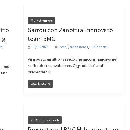
Market rumors
utto
Sarrou con Zanotti al rinnovato
ng
team BMC
,
,
,
te
30/01/2023
bmc
jordansarrou
Juri Zanotti
Va a posto un altro tassello che ancora mancava nel
roster dei rinnovati team. Oggi infatti è stato
l mondo
presentato il
i una
Leggi il seguito
XCO Internazionali
ke
Presentato il BMC Mtb racing team