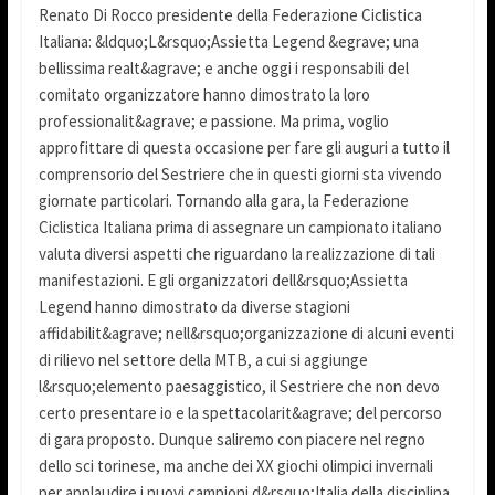
Renato Di Rocco presidente della Federazione Ciclistica
Italiana: &ldquo;L&rsquo;Assietta Legend &egrave; una
bellissima realt&agrave; e anche oggi i responsabili del
comitato organizzatore hanno dimostrato la loro
professionalit&agrave; e passione. Ma prima, voglio
approfittare di questa occasione per fare gli auguri a tutto il
comprensorio del Sestriere che in questi giorni sta vivendo
giornate particolari. Tornando alla gara, la Federazione
Ciclistica Italiana prima di assegnare un campionato italiano
valuta diversi aspetti che riguardano la realizzazione di tali
manifestazioni. E gli organizzatori dell&rsquo;Assietta
Legend hanno dimostrato da diverse stagioni
affidabilit&agrave; nell&rsquo;organizzazione di alcuni eventi
di rilievo nel settore della MTB, a cui si aggiunge
l&rsquo;elemento paesaggistico, il Sestriere che non devo
certo presentare io e la spettacolarit&agrave; del percorso
di gara proposto. Dunque saliremo con piacere nel regno
dello sci torinese, ma anche dei XX giochi olimpici invernali
per applaudire i nuovi campioni d&rsquo;Italia della disciplina