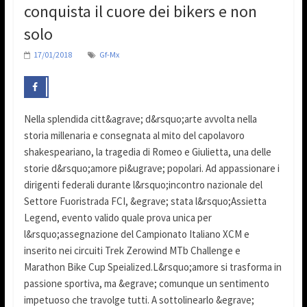
conquista il cuore dei bikers e non
solo
17/01/2018
Gf-Mx
Nella splendida citt&agrave; d&rsquo;arte avvolta nella
storia millenaria e consegnata al mito del capolavoro
shakespeariano, la tragedia di Romeo e Giulietta, una delle
storie d&rsquo;amore pi&ugrave; popolari. Ad appassionare i
dirigenti federali durante l&rsquo;incontro nazionale del
Settore Fuoristrada FCI, &egrave; stata l&rsquo;Assietta
Legend, evento valido quale prova unica per
l&rsquo;assegnazione del Campionato Italiano XCM e
inserito nei circuiti Trek Zerowind MTb Challenge e
Marathon Bike Cup Speialized.L&rsquo;amore si trasforma in
passione sportiva, ma &egrave; comunque un sentimento
impetuoso che travolge tutti. A sottolinearlo &egrave;