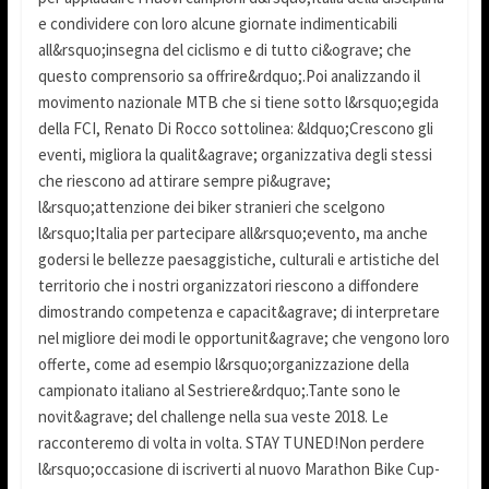
e condividere con loro alcune giornate indimenticabili
all&rsquo;insegna del ciclismo e di tutto ci&ograve; che
questo comprensorio sa offrire&rdquo;.Poi analizzando il
movimento nazionale MTB che si tiene sotto l&rsquo;egida
della FCI, Renato Di Rocco sottolinea: &ldquo;Crescono gli
eventi, migliora la qualit&agrave; organizzativa degli stessi
che riescono ad attirare sempre pi&ugrave;
l&rsquo;attenzione dei biker stranieri che scelgono
l&rsquo;Italia per partecipare all&rsquo;evento, ma anche
godersi le bellezze paesaggistiche, culturali e artistiche del
territorio che i nostri organizzatori riescono a diffondere
dimostrando competenza e capacit&agrave; di interpretare
nel migliore dei modi le opportunit&agrave; che vengono loro
offerte, come ad esempio l&rsquo;organizzazione della
campionato italiano al Sestriere&rdquo;.Tante sono le
novit&agrave; del challenge nella sua veste 2018. Le
racconteremo di volta in volta. STAY TUNED!Non perdere
l&rsquo;occasione di iscriverti al nuovo Marathon Bike Cup-