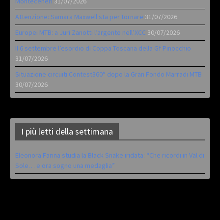
Monteceneri
31/07/2026
Attenzione: Samara Maxwell sta per tornare
31/07/2026
Europei MTB: a Juri Zanotti l’argento nell’XCC
30/07/2026
Il 6 settembre l’esordio di Coppa Toscana della Gf Pinocchio
31/07/2026
Situazione circuiti Contest360° dopo la Gran Fondo Marradi MTB
30/07/2026
I più letti della settimana
Eleonora Farina studia la Black Snake iridata: “Che ricordi in Val di
Sole… e ora sogno una medaglia”