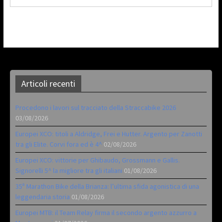
Articoli recenti
Procedono i lavori sul tracciato della Straccabike 2026
03/08/2026
Europei XCO: titoli a Aldridge, Frei e Hutter. Argento per Zanotti
tra gli Elite. Corvi fora ed è 4^
02/08/2026
Europei XCO: vittorie per Ghibaudo, Grossmann e Gallis.
Signorelli 5^ la migliore tra gli italiani
01/08/2026
35ª Marathon Bike della Brianza: l’ultima sfida agonistica di una
leggendaria storia
01/08/2026
Europei MTB: il Team Relay firma il secondo argento azzurro a