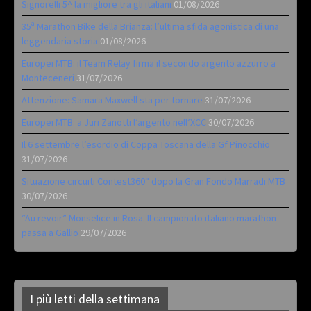
Signorelli 5^ la migliore tra gli italiani
01/08/2026
35ª Marathon Bike della Brianza: l’ultima sfida agonistica di una
leggendaria storia
01/08/2026
Europei MTB: il Team Relay firma il secondo argento azzurro a
Monteceneri
31/07/2026
Attenzione: Samara Maxwell sta per tornare
31/07/2026
Europei MTB: a Juri Zanotti l’argento nell’XCC
30/07/2026
Il 6 settembre l’esordio di Coppa Toscana della Gf Pinocchio
31/07/2026
Situazione circuiti Contest360° dopo la Gran Fondo Marradi MTB
30/07/2026
“Au revoir” Monselice in Rosa. Il campionato italiano marathon
passa a Gallio
29/07/2026
I più letti della settimana