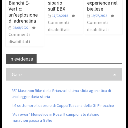
Bianchi E-
sipario
experience nel
Vertic:
sull’EBX
biellese
un’esplosione
17/02/2018
19/07/2022
di adrenalina
Commenti
Commenti
05/08/2022
disabilitati
disabilitati
Commenti
disabilitati
In evidenza
Gare
35ª Marathon Bike della Brianza: l’ultima sfida agonistica di
una leggendaria storia
Il 6 settembre l’esordio di Coppa Toscana della Gf Pinocchio
“Au revoir” Monselice in Rosa. Il campionato italiano
marathon passa a Gallio