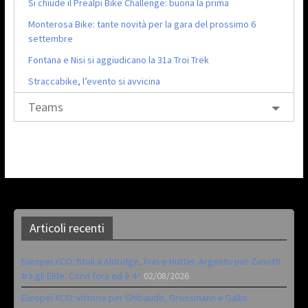
Si chiude il Prealpi Bike Challenge: buona la prima
Monterosa Bike: tante novità per la gara del prossimo 6
settembre
Fontana e Nisi si aggiudicano la 31a Troi Trek
Straccabike, l’evento si avvicina
Teams
Articoli recenti
Europei XCO: titoli a Aldridge, Frei e Hutter. Argento per Zanotti
tra gli Elite. Corvi fora ed è 4^
02/08/2026
Europei XCO: vittorie per Ghibaudo, Grossmann e Gallis.