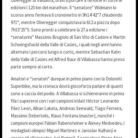
Oberegger di Valdaora, bravi a portare a termine in tutte le
edizioni i 123 km del marathon. Il “senatore” Widmann lo
scorso anno fermava il cronometro in 9h14’42”7 chiudendo
971°, mentre Oberegger conquistava la 612.a piazza dopo
7h53’25”5. Sono pronti a celebrare la 27.a edizione i
“senatorini” Massimo Brugiolo di San Vito di Cadore e Martin
Schwingshackl della Valle di Casies, i quali negli anni hanno
alternato i percorsi lungo e corto, mentre Sebastian Kahn
della Valle di Casies ed Alfred Baur di Villabassa hanno preso
parte sempre al corto.
Amatori e “senatori” dunque in primo piano con la Dolomiti
Superbike, ma la cronaca dovrà giocoforza parlare di quanti
sono a caccia del podio. A Villabassa si schiereranno in prima
fila i supereroi con i vari campioni iridati Héctor Leonardo
Páez Leon, Alban Lakata, Andreas Seewald, Tiago Ferreira,
Massimo Debertolis, Klaus Fontana (master), nonché i
campioni europei Fabian Rabensteiner e Alexey Medvedev, i
medagliati olimpici Miguel Martinez e Jaroslav Kulhavý e
ancora gli aficionados Juri Ragnoli, il pericoloso Diego Arias