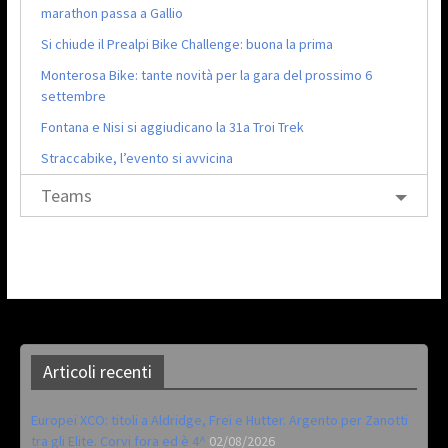
marathon passa a Gallio
Si chiude il Prealpi Bike Challenge: buona la prima
Monterosa Bike: tante novità per la gara del prossimo 6
settembre
Fontana e Nisi si aggiudicano la 31a Troi Trek
Straccabike, l’evento si avvicina
Teams
Articoli recenti
Europei XCO: titoli a Aldridge, Frei e Hutter. Argento per Zanotti
tra gli Elite. Corvi fora ed è 4^
02/08/2026