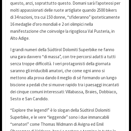
questo, anzi, soprattutto questo. Domani sarà l’apoteosi per
molti appassionati delle ruote artigliate quando 2500 bikers
di 34 nazioni, tra cui 150 donne, “sfideranno” ipoteticamente
16 medaglie d’oro mondiali e 2 ori olimpici nella
manifestazione che coinvolge la rigogliosa Val Pusteria, in
Alto Adige.
I grandi numeri della Südtirol Dolomiti Superbike ne fanno
una gara davvero “di massa”, con tre percorsi adatti a tutti
senza troppe difficoltà. I veri protagonisti della giornata
saranno gli irriducibili amatori, che come ogni anno si
mettono alla prova dando il meglio di sé formando un lungo
biscione a pedali che si muove rapido tra i paesaggi incantati
dei cinque comuni interessati: Villabassa, Braies, Dobbiaco,
Sesto e San Candido.
“Explore the legend!” è lo slogan della Südtirol Dolomiti
Superbike, e le vere “leggende” sono i due immancabili
“senatori” come Thomas Widmann di Avigna ed Emil