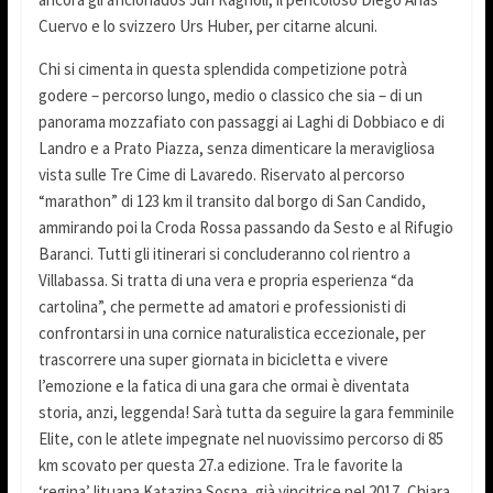
Cuervo e lo svizzero Urs Huber, per citarne alcuni.
Chi si cimenta in questa splendida competizione potrà
godere – percorso lungo, medio o classico che sia – di un
panorama mozzafiato con passaggi ai Laghi di Dobbiaco e di
Landro e a Prato Piazza, senza dimenticare la meravigliosa
vista sulle Tre Cime di Lavaredo. Riservato al percorso
“marathon” di 123 km il transito dal borgo di San Candido,
ammirando poi la Croda Rossa passando da Sesto e al Rifugio
Baranci. Tutti gli itinerari si concluderanno col rientro a
Villabassa. Si tratta di una vera e propria esperienza “da
cartolina”, che permette ad amatori e professionisti di
confrontarsi in una cornice naturalistica eccezionale, per
trascorrere una super giornata in bicicletta e vivere
l’emozione e la fatica di una gara che ormai è diventata
storia, anzi, leggenda! Sarà tutta da seguire la gara femminile
Elite, con le atlete impegnate nel nuovissimo percorso di 85
km scovato per questa 27.a edizione. Tra le favorite la
‘regina’ lituana Katazina Sosna, già vincitrice nel 2017, Chiara