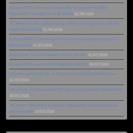
Europei XCO: vittorie per Ghibaudo, Grossmann e Gallis.
Signorelli 5^ la migliore tra gli italiani
01/08/2026
35ª Marathon Bike della Brianza: l’ultima sfida agonistica di una
leggendaria storia
01/08/2026
Europei MTB: il Team Relay firma il secondo argento azzurro a
Monteceneri
31/07/2026
Attenzione: Samara Maxwell sta per tornare
31/07/2026
Europei MTB: a Juri Zanotti l’argento nell’XCC
30/07/2026
Il 6 settembre l’esordio di Coppa Toscana della Gf Pinocchio
31/07/2026
Situazione circuiti Contest360° dopo la Gran Fondo Marradi MTB
30/07/2026
“Au revoir” Monselice in Rosa. Il campionato italiano marathon
passa a Gallio
29/07/2026