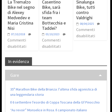
La Tremalzo
Casentino
Sinalunga
Bike nel segno
Bike, sarà
Bike, tutti
di Alexey
sfida fra i
contro
Medvedev e
team
Valdrighi
Maria Cristina
Bottecchia e
08/04/2025
Nisi
Taddei?
Commenti
07/10/2018
03/10/2023
disabilitati
Commenti
Commenti
disabilitati
disabilitati
In evidenza
Gare
35ª Marathon Bike della Brianza: l’ultima sfida agonistica di
una leggendaria storia
Il 6 settembre l’esordio di Coppa Toscana della Gf Pinocchio
“Au revoir” Monselice in Rosa. Il campionato italiano