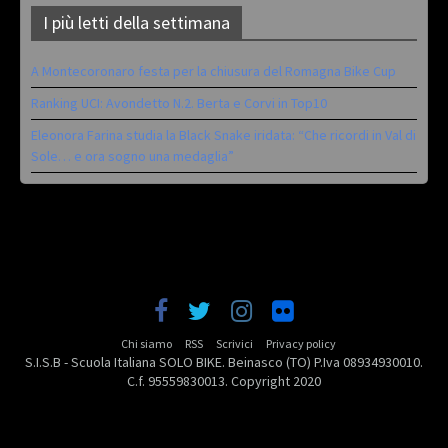
I più letti della settimana
A Montecoronaro festa per la chiusura del Romagna Bike Cup
Ranking UCI: Avondetto N.2. Berta e Corvi in Top10
Eleonora Farina studia la Black Snake iridata: “Che ricordi in Val di
Sole… e ora sogno una medaglia”
Chi siamo
RSS
Scrivici
Privacy policy
S.I.S.B - Scuola Italiana SOLO BIKE. Beinasco (TO) P.Iva 08934930010.
C.f. 95559830013. Copyright 2020