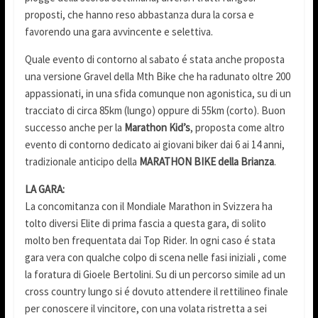
proposti, che hanno reso abbastanza dura la corsa e
favorendo una gara avvincente e selettiva.
Quale evento di contorno al sabato é stata anche proposta
una versione Gravel della Mth Bike che ha radunato oltre 200
appassionati, in una sfida comunque non agonistica, su di un
tracciato di circa 85km (lungo) oppure di 55km (corto). Buon
successo anche per la
Marathon Kid’s
, proposta come altro
evento di contorno dedicato ai giovani biker dai 6 ai 14 anni,
tradizionale anticipo della
MARATHON BIKE della Brianza
.
LA GARA:
La concomitanza con il Mondiale Marathon in Svizzera ha
tolto diversi Elite di prima fascia a questa gara, di solito
molto ben frequentata dai Top Rider. In ogni caso é stata
gara vera con qualche colpo di scena nelle fasi iniziali , come
la foratura di Gioele Bertolini. Su di un percorso simile ad un
cross country lungo si é dovuto attendere il rettilineo finale
per conoscere il vincitore, con una volata ristretta a sei