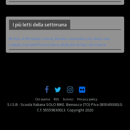
I più letti della settimana
Bottas al Mondiale Gravel, Bardet ospedalizzato dopo una
caduta, Ferrand Prevot deve abdicare al Tour de France
Chi siamo
RSS
Scrivici
Privacy policy
S.I.S.B - Scuola Italiana SOLO BIKE. Beinasco (TO) P.Iva 08934930010.
C.f. 95559830013. Copyright 2020