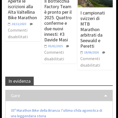
Aperte le
Il Bottecchia
iscrizioni alla
Factory Team
Alta Valtellina
è pronto per il
I campionati
Bike Marathon
2025. Quattro
svizzeri di
conferme e
MTB
24/11/2023
due nuovi
Marathon
Commenti
innesti: #3
arbitrati da
disabilitati
Davide Masi
Seewald e
Peretti
05/02/2025
Commenti
18/06/2026
Commenti
disabilitati
disabilitati
In evidenza
Gare
35ª Marathon Bike della Brianza: l’ultima sfida agonistica di
una leggendaria storia