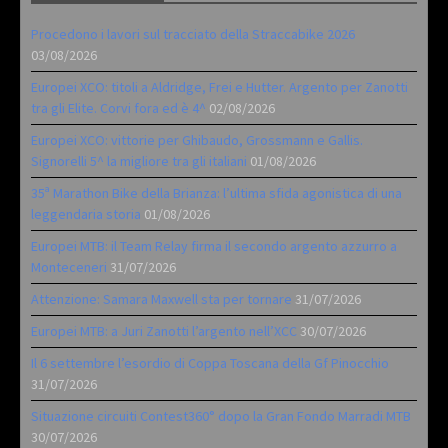
Procedono i lavori sul tracciato della Straccabike 2026
03/08/2026
Europei XCO: titoli a Aldridge, Frei e Hutter. Argento per Zanotti
tra gli Elite. Corvi fora ed è 4^
02/08/2026
Europei XCO: vittorie per Ghibaudo, Grossmann e Gallis.
Signorelli 5^ la migliore tra gli italiani
01/08/2026
35ª Marathon Bike della Brianza: l’ultima sfida agonistica di una
leggendaria storia
01/08/2026
Europei MTB: il Team Relay firma il secondo argento azzurro a
Monteceneri
31/07/2026
Attenzione: Samara Maxwell sta per tornare
31/07/2026
Europei MTB: a Juri Zanotti l’argento nell’XCC
30/07/2026
Il 6 settembre l’esordio di Coppa Toscana della Gf Pinocchio
31/07/2026
Situazione circuiti Contest360° dopo la Gran Fondo Marradi MTB
30/07/2026