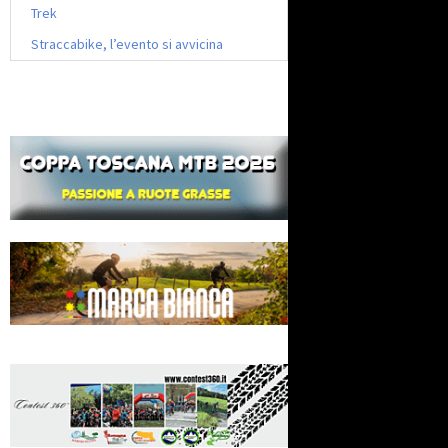
Trek
Straccabike, l’evento si avvicina