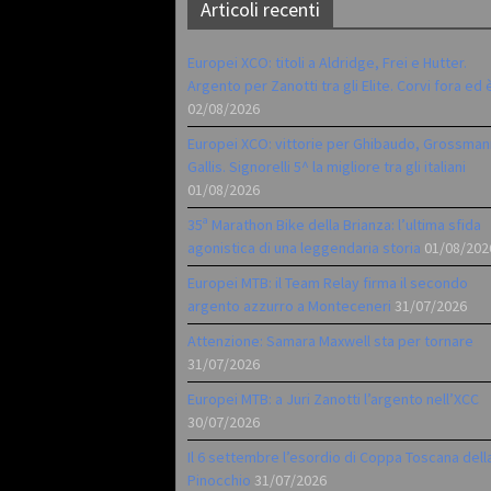
Articoli recenti
Europei XCO: titoli a Aldridge, Frei e Hutter.
Argento per Zanotti tra gli Elite. Corvi fora ed 
02/08/2026
Europei XCO: vittorie per Ghibaudo, Grossman
Gallis. Signorelli 5^ la migliore tra gli italiani
01/08/2026
35ª Marathon Bike della Brianza: l’ultima sfida
agonistica di una leggendaria storia
01/08/202
Europei MTB: il Team Relay firma il secondo
argento azzurro a Monteceneri
31/07/2026
Attenzione: Samara Maxwell sta per tornare
31/07/2026
Europei MTB: a Juri Zanotti l’argento nell’XCC
30/07/2026
Il 6 settembre l’esordio di Coppa Toscana dell
Pinocchio
31/07/2026