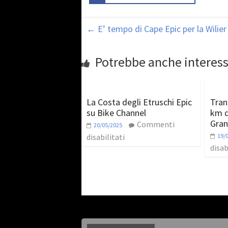
←
E’ tempo di Cape Epic per la Wilier 
Potrebbe anche interess
La Costa degli Etruschi Epic
Tran
su Bike Channel
km d
Gra
Commenti
20/05/2025
disabilitati
19/
disab