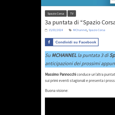
Spazio Corsa
TV
3a puntata di “Spazio Cors
,
15/03/2024
MChannel
Spazio Corsa
Condividi su Facebook
Su
MCHANNEL
la puntata
3
di
Sp
anticipazioni dei prossimi appu
Massimo Pannocchi
conduce un’altra puntata
sui primi eventi stagionali e presenta i pro
Buona visione: