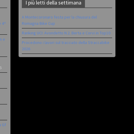
I più letti della settimana
A Montecoronaro festa per la chiusura del
è 4^
Romagna Bike Cup
Ranking UCI: Avondetto N.2. Berta e Corvi in Top10
n e
Procedono i lavori sul tracciato della Straccabike
2026
6
a Gf