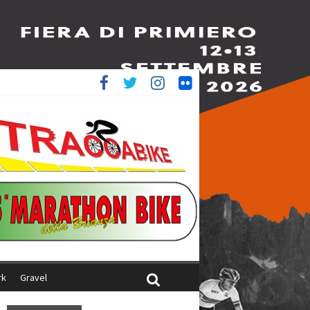
è 4^
ani
rk
Gravel