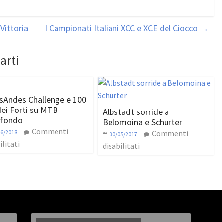
Vittoria
I Campionati Italiani XCC e XCE del Ciocco
→
arti
sAndes Challenge e 100
ei Forti su MTB
Albstadt sorride a
nfondo
Belomoina e Schurter
Commenti
06/2018
Commenti
30/05/2017
ilitati
disabilitati