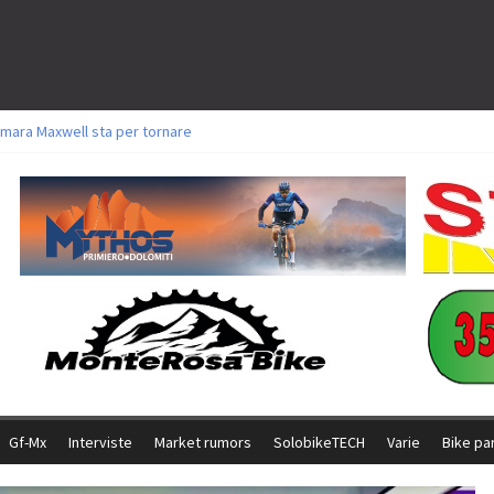
mara Maxwell sta per tornare
toli a Aldridge, Frei e Hutter. Argento per Zanotti tra gli Elite. Corvi fora ed 
ttorie per Ghibaudo, Grossmann e Gallis. Signorelli 5^ la migliore tra gli itali
ke della Brianza: l’ultima sfida agonistica di una leggendaria storia
l Team Relay firma il secondo argento azzurro a Monteceneri
Gf-Mx
Interviste
Market rumors
SolobikeTECH
Varie
Bike pa