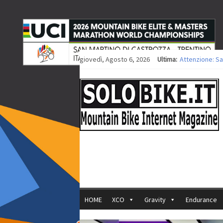
giovedì, Agosto 6, 2026
Ultima:
Attenzione: Sa
Europei XCO: ti
Europei XCO: vi
35ª Marathon Bi
Europei MTB: i
HOME
XCO
Gravity
Endurance