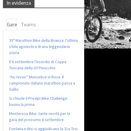
In evidenza
Gare
Teams
35ª Marathon Bike della Brianza: l’ultima
sfida agonistica di una leggendaria
storia
Il 6 settembre l’esordio di Coppa
Toscana della Gf Pinocchio
“Au revoir” Monselice in Rosa. Il
campionato italiano marathon passa a
Gallio
Si chiude il Prealpi Bike Challenge:
buona la prima
Monterosa Bike: tante novità per la
gara del prossimo 6 settembre
Fontana e Nisi si aggiudicano la 31a Troi