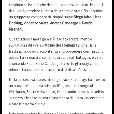
continuo saliscendi che richiedeva attenzione e ottime doti
di guida. A prendere la testa della corsa è stato fin da subito
un gruppetto composto da cinque unità:
Diego Arias, Hans
Becking, Vincenzo Saitta, Andrea Candeago
e
Davide
Magnani
.
Quest’ultimo a metà gara si è lasciato sfilare, mentre
sull’ultima salita verso
Molino della Squaglia
anche Hans
Becking ha dovuto accontentarsi di procedere con il proprio
passo. I tre rimasti al comando si sono dati battaglia, e verso
la seconda Feed Zone Candeago ha rotto gli indugi con un
primo attacco, subito rintuzzato da Saitta e Arias.
Nella successiva discesa in singletrack, Candeago ha provato
un nuovo affondo, ma prima dell’ingresso nel borgo di
Vidiciatico, Saitta è rinvenuto, imboccando il tratto cittadino
in mezzo alle case in testa. Una mossa risultata vincente per
alzare le braccia al cielo.
Il siciliano ha vinto la volata su Arias e Candeago, terminando