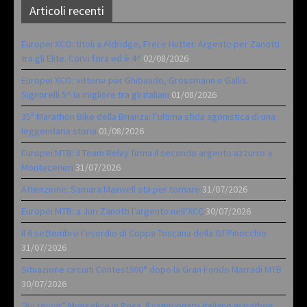
Articoli recenti
Europei XCO: titoli a Aldridge, Frei e Hutter. Argento per Zanotti
tra gli Elite. Corvi fora ed è 4^
02/08/2026
Europei XCO: vittorie per Ghibaudo, Grossmann e Gallis.
Signorelli 5^ la migliore tra gli italiani
01/08/2026
35ª Marathon Bike della Brianza: l’ultima sfida agonistica di una
leggendaria storia
01/08/2026
Europei MTB: il Team Relay firma il secondo argento azzurro a
Monteceneri
31/07/2026
Attenzione: Samara Maxwell sta per tornare
31/07/2026
Europei MTB: a Juri Zanotti l’argento nell’XCC
30/07/2026
Il 6 settembre l’esordio di Coppa Toscana della Gf Pinocchio
31/07/2026
Situazione circuiti Contest360° dopo la Gran Fondo Marradi MTB
30/07/2026
“Au revoir” Monselice in Rosa. Il campionato italiano marathon