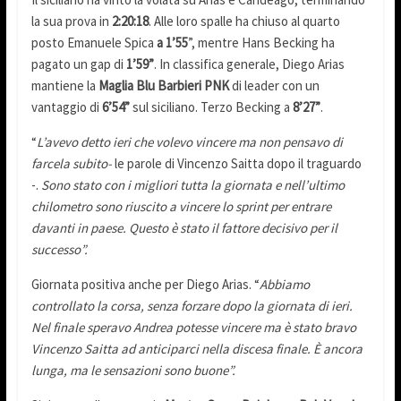
la sua prova in
2:20:18
. Alle loro spalle ha chiuso al quarto
posto Emanuele Spica
a 1’55
”, mentre Hans Becking ha
pagato un gap di
1’59”
. In classifica generale, Diego Arias
mantiene la
Maglia Blu Barbieri PNK
di leader con un
vantaggio di
6’54”
sul siciliano. Terzo Becking a
8’27”
.
“
L’avevo detto ieri che volevo vincere ma non pensavo di
farcela subito-
le parole di Vincenzo Saitta dopo il traguardo
-.
Sono stato con i migliori tutta la giornata e nell’ultimo
chilometro sono riuscito a vincere lo sprint per entrare
davanti in paese. Questo è stato il fattore decisivo per il
successo”.
Giornata positiva anche per Diego Arias. “
Abbiamo
controllato la corsa, senza forzare dopo la giornata di ieri.
Nel finale speravo Andrea potesse vincere ma è stato bravo
Vincenzo Saitta ad anticiparci nella discesa finale. È ancora
lunga, ma le sensazioni sono buone”.