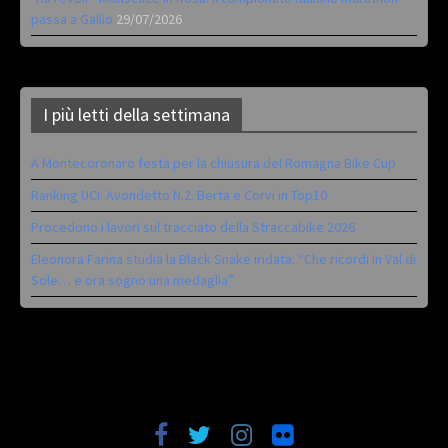
passa a Gallio
29/07/2026
I più letti della settimana
A Montecoronaro festa per la chiusura del Romagna Bike Cup
Ranking UCI: Avondetto N.2. Berta e Corvi in Top10
Procedono i lavori sul tracciato della Straccabike 2026
Eleonora Farina studia la Black Snake iridata: “Che ricordi in Val di
Sole… e ora sogno una medaglia”