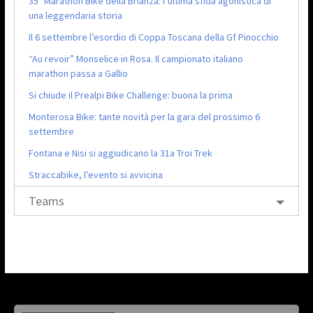
35ª Marathon Bike della Brianza: l’ultima sfida agonistica di
una leggendaria storia
Il 6 settembre l’esordio di Coppa Toscana della Gf Pinocchio
“Au revoir” Monselice in Rosa. Il campionato italiano
marathon passa a Gallio
Si chiude il Prealpi Bike Challenge: buona la prima
Monterosa Bike: tante novità per la gara del prossimo 6
settembre
Fontana e Nisi si aggiudicano la 31a Troi Trek
Straccabike, l’evento si avvicina
Teams