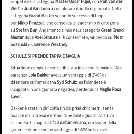
Si ripete nella categoria
Master
Oscar Pujol
, con
Rob Van der
Werf
e
Juul Van Loon
a completare il podio di giornata. Nella
categoria
Grand Master
secondo successo di tappa
per
Mirko Pirazzoli
, che consolida la leadership di categoria
su
Stefan Buri
. Andamento simile nella categoria
Great Grand
Master
dove
Axel Strauss
si è confermato, vincendo su
Piotr
Sozanski
e
Lawrence Westney
.
SCHULZ SI PRENDE TAPPA E MAGLIA
Situazione completamente ribaltata in campo femminile. Alla
partenza
Lola Bakker
aveva un vantaggio di 2’49” da
difendere sull’americana
Syd Schulz
ma l’olandese è
incappata in una giornata negativa, perdendo la
Maglia Rosa
Lavor.
Bakker è stata in difficoltà fin dai primi chilometri, senza
riuscire mai a trovare il ritmo di pedalata giusto. All’arrivo
l’olandese ha pagato
17:12 dall’americana
, ora leader della
generale donne con un vantaggio di
14:24
sulla rivale.