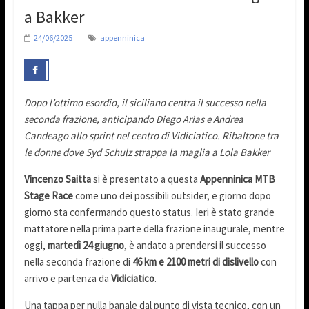
a Bakker
24/06/2025
appenninica
Dopo l’ottimo esordio, il siciliano centra il successo nella
seconda frazione, anticipando Diego Arias e Andrea
Candeago allo sprint nel centro di Vidiciatico. Ribaltone tra
le donne dove Syd Schulz strappa la maglia a Lola Bakker
Vincenzo Saitta
si è presentato a questa
Appenninica MTB
Stage Race
come uno dei possibili outsider, e giorno dopo
giorno sta confermando questo status. Ieri è stato grande
mattatore nella prima parte della frazione inaugurale, mentre
oggi,
martedì 24 giugno
, è andato a prendersi il successo
nella seconda frazione di
46 km e 2100 metri di dislivello
con
arrivo e partenza da
Vidiciatico
.
Una tappa per nulla banale dal punto di vista tecnico, con un