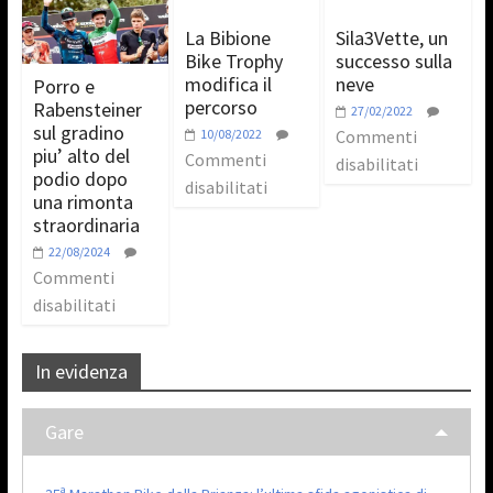
La Bibione
Sila3Vette, un
Bike Trophy
successo sulla
modifica il
neve
Porro e
percorso
Rabensteiner
27/02/2022
sul gradino
10/08/2022
Commenti
piu’ alto del
Commenti
disabilitati
podio dopo
disabilitati
una rimonta
straordinaria
22/08/2024
Commenti
disabilitati
In evidenza
Gare