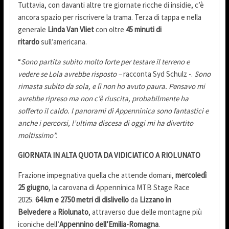
Tuttavia, con davanti altre tre giornate ricche di insidie, c’è
ancora spazio per riscrivere la trama. Terza di tappa e nella
generale
Linda Van Vliet
con oltre
45 minuti di
ritardo
sull’americana.
“
Sono partita subito molto forte per testare il terreno e
vedere se Lola avrebbe risposto –
racconta Syd Schulz -.
Sono
rimasta subito da sola, e lì non ho avuto paura. Pensavo mi
avrebbe ripreso ma non c’è riuscita, probabilmente ha
sofferto il caldo. I panorami di Appenninica sono fantastici e
anche i percorsi, l’ultima discesa di oggi mi ha divertito
moltissimo”.
GIORNATA IN ALTA QUOTA DA VIDICIATICO A RIOLUNATO
Frazione impegnativa quella che attende domani,
mercoledì
25 giugno
, la carovana di Appenninica MTB Stage Race
2025.
64 km e 2750 metri di dislivello
da
Lizzano in
Belvedere
a
Riolunato
, attraverso due delle montagne più
iconiche dell’
Appennino dell’Emilia-Romagna
.