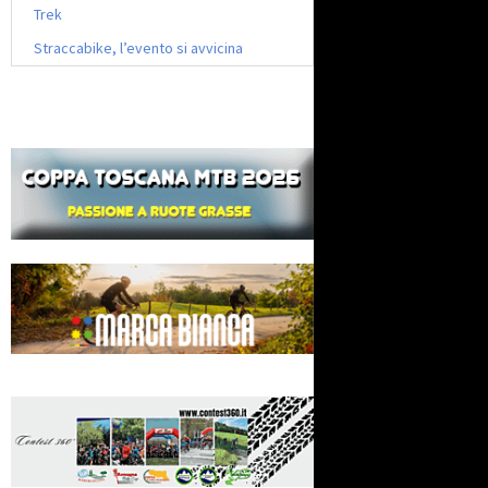
Trek
Straccabike, l’evento si avvicina