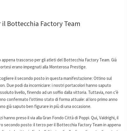
r il Bottecchia Factory Team
o appena trascorso per gli atleti del Bottecchia Factory Team. Già
 Cortesi erano impegnati alla Monterosa Prestige.
 a cogliere il secondo posto in questa manifestazione: Ottino sul
on. Due podi da incorniciare: i nostri portacolori hanno saputo
soluto livello, finendo ad un soffio dalla vittoria. Tuttavia, non c’è
anno confermato l’ottimo stato di forma attuale: al loro primo anno
nno già saputo ben figurare in più di una occasione.
 hanno preso il via alla Gran Fondo Città di Poppi. Qui, Valdrighi, il
tro secondo posto: il terzo per il Bottecchia Factory Team in appena