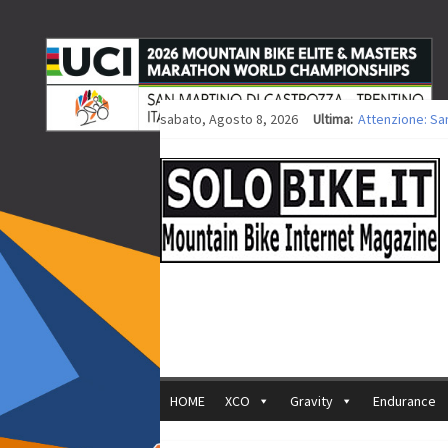
sabato, Agosto 8, 2026
Ultima:
Attenzione: Sa
Europei XCO: tit
Europei XCO: vit
35ª Marathon Bi
Europei MTB: i
HOME
XCO
Gravity
Endurance