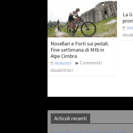
La G
pron
18/
disab
Nosellari e Forti sui pedali.
Fine settimana di Mtb in
Alpe Cimbra
Commenti
05/06/2025
disabilitati
Articoli recenti
Europei XCO: titoli a Aldridge, Frei e Hutter.