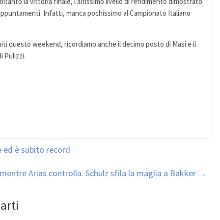
anto la vittoria finale, l’altissimo livello di rendimento dimostrato
 appuntamenti. Infatti, manca pochissimo al Campionato Italiano
iti questo weekend, ricordiamo anche il decimo posto di Masi e il
 Pulizzi.
 ed è subito record
mentre Arias controlla. Schulz sfila la maglia a Bakker
→
arti