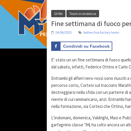
Gf-Mx
Team in evidenza
Fine settimana di fuoco pe
24/06/2025
bottecchia factory team
Condividi su Facebook
E’ stato un un fine settimana di fuoco quell
dal sabato, infatti, Federico Ottino e Carlo
Entrambi gli alfieri nero-rossi sono riusciti
percorso corto, Cortesi sul tracciato Marath
destreggiarsi nella sfida con un parterre di as
niente di cui rammaricarsi, anzi. Entrambi h
nella formazione, sia Cortesi che Ottino, ha
L’indomani, domenica, Valdrighi, Masi e Pulizzi
garfagnino classe ’94, ha colto ancora un al