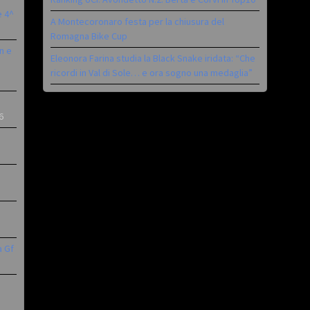
è 4^
A Montecoronaro festa per la chiusura del
Romagna Bike Cup
n e
Eleonora Farina studia la Black Snake iridata: “Che
ricordi in Val di Sole… e ora sogno una medaglia”
6
a Gf