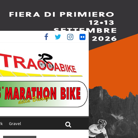
è 4^
ani
rk
Gravel