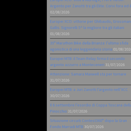
Argento per Zanotti tra gli Elite. Corvi fora ed 
02/08/2026
Europei XCO: vittorie per Ghibaudo, Grossman
Gallis. Signorelli 5^ la migliore tra gli italiani
01/08/2026
35ª Marathon Bike della Brianza: l’ultima sfida
agonistica di una leggendaria storia
01/08/202
Europei MTB: il Team Relay firma il secondo
argento azzurro a Monteceneri
31/07/2026
Attenzione: Samara Maxwell sta per tornare
31/07/2026
Europei MTB: a Juri Zanotti l’argento nell’XCC
30/07/2026
Il 6 settembre l’esordio di Coppa Toscana dell
Pinocchio
31/07/2026
Situazione circuiti Contest360° dopo la Gran
Fondo Marradi MTB
30/07/2026