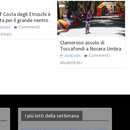
F Costa degli Etruschi è
ta per il grande rientro
Commenti
04/2019
ilitati
Clamoroso assolo di
Toccafondi a Nocera Umbra
Commenti
16/06/2024
disabilitati
I più letti della settimana
Ranking UCI: Avondetto N.2. Berta e Corvi in Top10