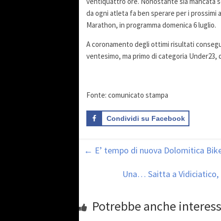
ventiquattro ore. Nonostante sia mancata solt
da ogni atleta fa ben sperare per i prossimi
Marathon, in programma domenica 6 luglio.
A coronamento degli ottimi risultati consegu
ventesimo, ma primo di categoria Under23, di
Fonte: comunicato stampa
Condividi su Facebook
←
E’ tempo di nuova Dolomitica Bike
Una… Saitta a Vidiciatico, 
Potrebbe anche interess