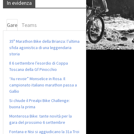
In evidenza
Gare
Teams
35ª Marathon Bike della Brianza: l’ultima
sfida agonistica di una leggendaria
storia
Il 6 settembre l’esordio di Coppa
Toscana della Gf Pinocchio
“Au revoir” Monselice in Rosa. Il
campionato italiano marathon passa a
Gallio
Si chiude il Prealpi Bike Challenge:
buona la prima
Monterosa Bike: tante novità per la
gara del prossimo 6 settembre
Fontana e Nisi si aggiudicano la 31a Troi