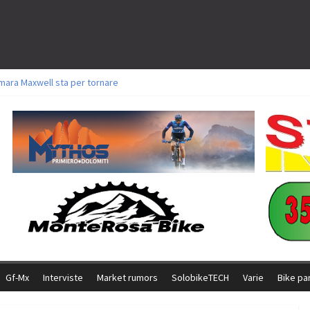
mara Maxwell sta per tornare
oli a Aldridge, Frei e Hutter. Argento per Zanotti tra gli Elite. Corvi fora ed 
torie per Ghibaudo, Grossmann e Gallis. Signorelli 5^ la migliore tra gli itali
ke della Brianza: l’ultima sfida agonistica di una leggendaria storia
l Team Relay firma il secondo argento azzurro a Monteceneri
Gf-Mx
Interviste
Market rumors
SolobikeTECH
Varie
Bike pa