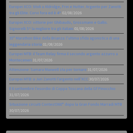
Europei XCO: titoli a Aldridge, Frei e Hutter. Argento per Zanotti
tra gli Elite. Corvi fora ed è 4^
02/08/2026
Europei XCO: vittorie per Ghibaudo, Grossmann e Gallis.
Signorelli 5^ la migliore tra gli italiani
01/08/2026
35ª Marathon Bike della Brianza: l’ultima sfida agonistica di una
leggendaria storia
01/08/2026
Europei MTB: il Team Relay firma il secondo argento azzurro a
Monteceneri
31/07/2026
Attenzione: Samara Maxwell sta per tornare
31/07/2026
Europei MTB: a Juri Zanotti l’argento nell’XCC
30/07/2026
Il 6 settembre l’esordio di Coppa Toscana della Gf Pinocchio
31/07/2026
Situazione circuiti Contest360° dopo la Gran Fondo Marradi MTB
30/07/2026