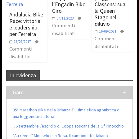
l’Engadin Bike
Classens: sua
Giro
la Queen
Andalucia Bike
Stage nel
07/11/2023
Race: vittoria
diluvio
Commenti
e leadership
16/09/2021
disabilitati
per Ferreira
Commenti
28/02/2017
disabilitati
Commenti
disabilitati
In evidenza
Gare
35ª Marathon Bike della Brianza: l’ultima sfida agonistica di
una leggendaria storia
Il 6 settembre l’esordio di Coppa Toscana della Gf Pinocchio
“Au revoir” Monselice in Rosa. Il campionato italiano