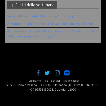
I più letti della settimana
Ranking UCI: Avondetto N.2. Berta e Corvi in Top10
A Montecoronaro festa per la chiusura del Romagna Bike Cup
Eleonora Farina studia la Black Snake iridata: “Che ricordi in Val di
Sole… e ora sogno una medaglia”
Chi siamo
RSS
Scrivici
Privacy policy
S.I.S.B - Scuola Italiana SOLO BIKE. Beinasco (TO) P.Iva 08934930010.
C.f. 95559830013. Copyright 2020