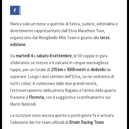
Manca solo un mese a quel mix di fatica, sudore, adrenalina e
divertimento rappresentato dall’Etna Marathon Tour,
organizzato dal Mongibello Mtb Team e giunto alla
terza
edizione
.
Da
martedì 4
a
sabato 8 settembre
, le 50 coppie in gara
sfideranno se stesse e il vulcano in cinque meravigliose
tappe, per un totale di
270 km
e
8300 metri
di
dislivello
da
superare. Lungo i duri sentieri dell’Etna, se ne vedranno di
tutti i colori. A cominciare dalle due grandi novità,
l’attraversamento della pineta Ragabo e l’arrivo della quarta
frazione a
Floresta
, con il suggestivo sconfinamento sui
Monti Nebrodi.
Le iscrizioni sono ancora aperte e pochi giorni fa è arrivata
l’adesione dei tre team ufficiali di
Btwin Racing Team
.