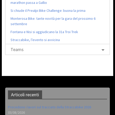
marathon passa a Gallio
Si chiude il Prealpi Bike Challenge: buona la prima
Monterosa Bike: tante novità per la gara del prossimo 6
settembre
Fontana e Nisi si aggiudicano la 31a Troi Trek
Straccabike, l’evento si avvicina
Teams
Articoli recenti
Procedono i lavori sul tracciato della Straccabike 2026
03/08/2026