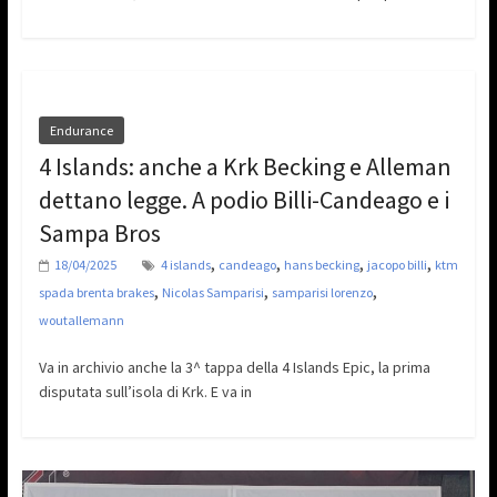
Endurance
4 Islands: anche a Krk Becking e Alleman
dettano legge. A podio Billi-Candeago e i
Sampa Bros
,
,
,
,
18/04/2025
4 islands
candeago
hans becking
jacopo billi
ktm
,
,
,
spada brenta brakes
Nicolas Samparisi
samparisi lorenzo
woutallemann
Va in archivio anche la 3^ tappa della 4 Islands Epic, la prima
disputata sull’isola di Krk. E va in