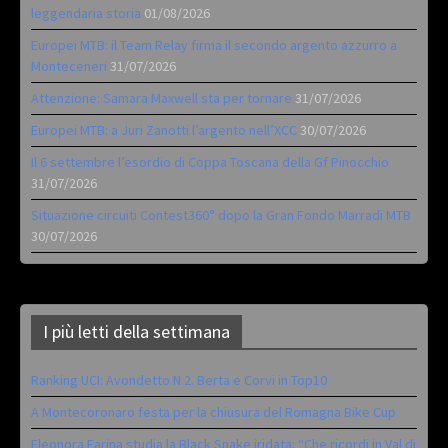
leggendaria storia
01/08/2026
Europei MTB: il Team Relay firma il secondo argento azzurro a
Monteceneri
31/07/2026
Attenzione: Samara Maxwell sta per tornare
31/07/2026
Europei MTB: a Juri Zanotti l’argento nell’XCC
30/07/2026
Il 6 settembre l’esordio di Coppa Toscana della Gf Pinocchio
31/07/2026
Situazione circuiti Contest360° dopo la Gran Fondo Marradi MTB
30/07/2026
I più letti della settimana
Ranking UCI: Avondetto N.2. Berta e Corvi in Top10
A Montecoronaro festa per la chiusura del Romagna Bike Cup
Eleonora Farina studia la Black Snake iridata: “Che ricordi in Val di