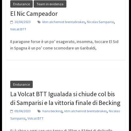
Endurance
Team in evidenza
El Nic Campeador
,
,
10/04/2023
ktm alchemist brentabrakes
Nicolas Samparisi
Volcat BTT
Il paragone forse è un po’ esagerato, insomma, toccare El Sid
in Spagna è un po’ come scomodare un Garibaldi,
Endurance
La Volcat BTT Igualada si chiude col bis
di Samparisi e la vittoria finale di Becking
,
,
09/04/2023
hans becking
ktm alchemist brentabrakes
Nicolas
,
Samparisi
Volcat BTT
Si è chiusa oggi con una tappa di 35km e 834mt di dislivello