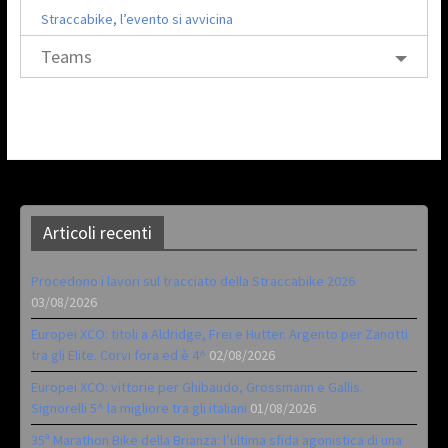
Straccabike, l’evento si avvicina
Teams
Articoli recenti
Procedono i lavori sul tracciato della Straccabike 2026
03/08/2026
Europei XCO: titoli a Aldridge, Frei e Hutter. Argento per Zanotti
tra gli Elite. Corvi fora ed è 4^
02/08/2026
Europei XCO: vittorie per Ghibaudo, Grossmann e Gallis.
Signorelli 5^ la migliore tra gli italiani
01/08/2026
35ª Marathon Bike della Brianza: l’ultima sfida agonistica di una