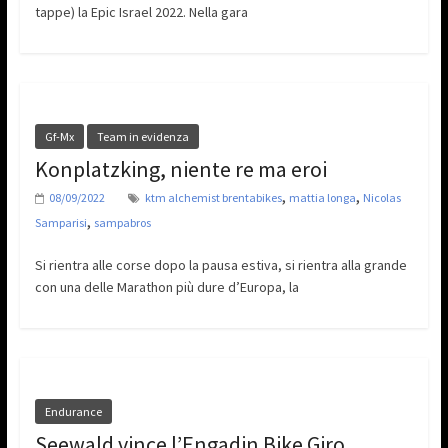
tappe) la Epic Israel 2022. Nella gara
Gf-Mx
Team in evidenza
Konplatzking, niente re ma eroi
,
,
08/09/2022
ktm alchemist brentabikes
mattia longa
Nicolas
,
Samparisi
sampabros
Si rientra alle corse dopo la pausa estiva, si rientra alla grande
con una delle Marathon più dure d’Europa, la
Endurance
Seewald vince l’Engadin Bike Giro.