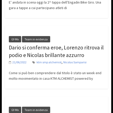
E’ andata in scena oggi la 2^ tappa dell’Engadin Bike Giro. Una
gara a tappe a cui partecipano atleti di
Gf-Mx
Team in evidenza
Dario si conferma eroe, Lorenzo ritrova il
podio e Nicolas brillante azzurro
,
21/06/2022
ktm smp alchemist
Nicolas Samparisi
Come si può ben comprendere dal titolo è stato un week end
molto movimentato in casa KTM ALCHEMIST powered by
Gf-Mx
Team in evidenza