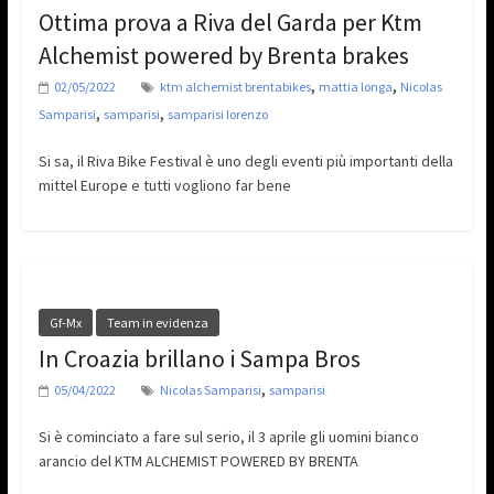
Ottima prova a Riva del Garda per Ktm
Alchemist powered by Brenta brakes
,
,
02/05/2022
ktm alchemist brentabikes
mattia longa
Nicolas
,
,
Samparisi
samparisi
samparisi lorenzo
Si sa, il Riva Bike Festival è uno degli eventi più importanti della
mittel Europe e tutti vogliono far bene
Gf-Mx
Team in evidenza
In Croazia brillano i Sampa Bros
,
05/04/2022
Nicolas Samparisi
samparisi
Si è cominciato a fare sul serio, il 3 aprile gli uomini bianco
arancio del KTM ALCHEMIST POWERED BY BRENTA