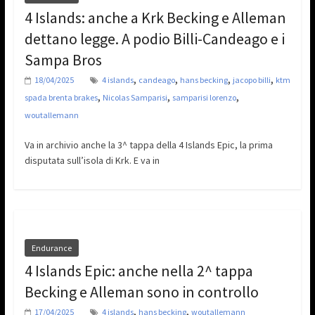
4 Islands: anche a Krk Becking e Alleman
dettano legge. A podio Billi-Candeago e i
Sampa Bros
,
,
,
,
18/04/2025
4 islands
candeago
hans becking
jacopo billi
ktm
,
,
,
spada brenta brakes
Nicolas Samparisi
samparisi lorenzo
woutallemann
Va in archivio anche la 3^ tappa della 4 Islands Epic, la prima
disputata sull’isola di Krk. E va in
Endurance
4 Islands Epic: anche nella 2^ tappa
Becking e Alleman sono in controllo
,
,
17/04/2025
4 islands
hans becking
woutallemann