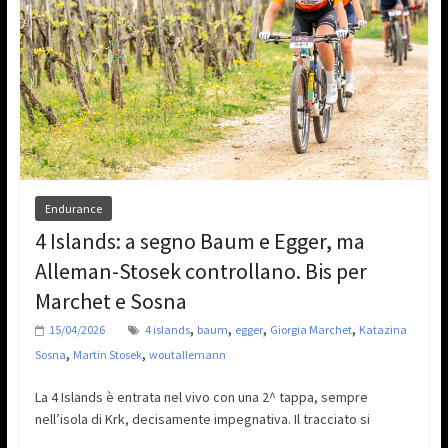
Endurance
4 Islands: a segno Baum e Egger, ma
Alleman-Stosek controllano. Bis per
Marchet e Sosna
,
,
,
,
15/04/2026
4 islands
baum
egger
Giorgia Marchet
Katazina
,
,
Sosna
Martin Stosek
woutallemann
La 4 Islands è entrata nel vivo con una 2^ tappa, sempre
nell’isola di Krk, decisamente impegnativa. Il tracciato si