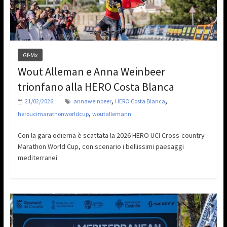
Gf-Mx
Wout Alleman e Anna Weinbeer
trionfano alla HERO Costa Blanca
,
,
21/02/2026
annaweinbeer
HERO Costa Blanca
,
heroucimarathonworldcup
woutallemann
Con la gara odierna è scattata la 2026 HERO UCI Cross-country
Marathon World Cup, con scenario i bellissimi paesaggi
mediterranei