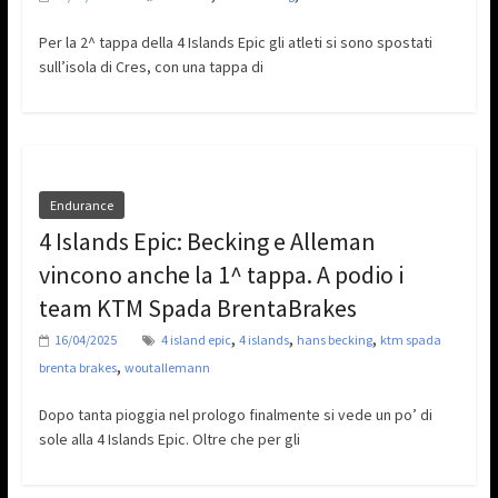
Per la 2^ tappa della 4 Islands Epic gli atleti si sono spostati
sull’isola di Cres, con una tappa di
Endurance
4 Islands Epic: Becking e Alleman
vincono anche la 1^ tappa. A podio i
team KTM Spada BrentaBrakes
,
,
,
16/04/2025
4 island epic
4 islands
hans becking
ktm spada
,
brenta brakes
woutallemann
Dopo tanta pioggia nel prologo finalmente si vede un po’ di
sole alla 4 Islands Epic. Oltre che per gli