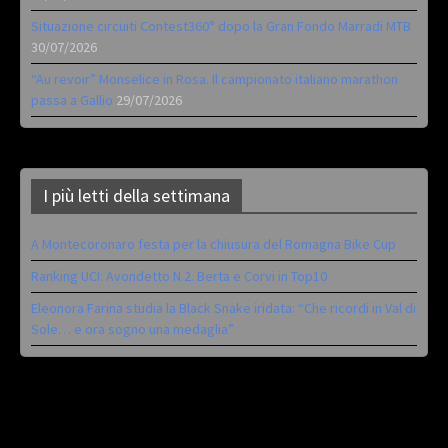
Situazione circuiti Contest360° dopo la Gran Fondo Marradi MTB
30/07/2026
“Au revoir” Monselice in Rosa. Il campionato italiano marathon
passa a Gallio
29/07/2026
I più letti della settimana
A Montecoronaro festa per la chiusura del Romagna Bike Cup
Ranking UCI: Avondetto N.2. Berta e Corvi in Top10
Eleonora Farina studia la Black Snake iridata: “Che ricordi in Val di
Sole… e ora sogno una medaglia”