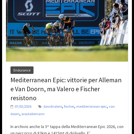
Endurance
Mediterranean Epic: vittorie per Alleman
e Van Doorn, ma Valero e Fischer
resistono
,
,
,
07/02/2026
davidvalero
fischer
mediterranean epic
van
,
doorn
woutallemann
In archivio anche la 3^ tappa della Mediterranean Epic 2026, con
un percorso di 82km e 1415mt di dislivello. E’