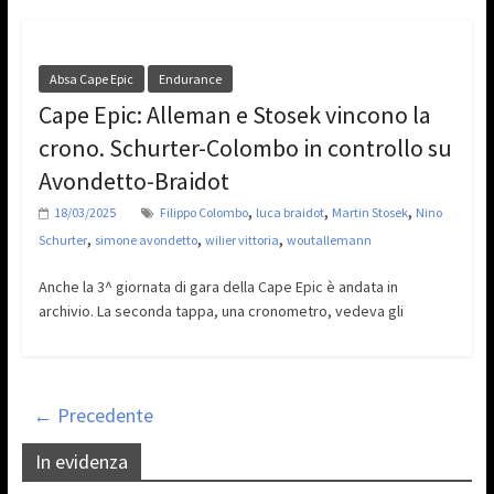
Absa Cape Epic
Endurance
Cape Epic: Alleman e Stosek vincono la
crono. Schurter-Colombo in controllo su
Avondetto-Braidot
,
,
,
18/03/2025
Filippo Colombo
luca braidot
Martin Stosek
Nino
,
,
,
Schurter
simone avondetto
wilier vittoria
woutallemann
Anche la 3^ giornata di gara della Cape Epic è andata in
archivio. La seconda tappa, una cronometro, vedeva gli
← Precedente
In evidenza