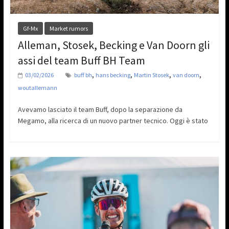
Gf-Mx
Market rumors
Alleman, Stosek, Becking e Van Doorn gli
assi del team Buff BH Team
,
,
,
,
03/02/2026
buff bh
hans becking
Martin Stosek
van doorn
woutallemann
Avevamo lasciato il team Buff, dopo la separazione da
Megamo, alla ricerca di un nuovo partner tecnico. Oggi è stato