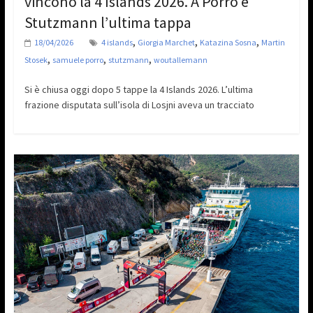
vincono la 4 Islands 2026. A Porro e
Stutzmann l’ultima tappa
,
,
,
18/04/2026
4 islands
Giorgia Marchet
Katazina Sosna
Martin
,
,
,
Stosek
samuele porro
stutzmann
woutallemann
Si è chiusa oggi dopo 5 tappe la 4 Islands 2026. L’ultima
frazione disputata sull’isola di Losjni aveva un tracciato