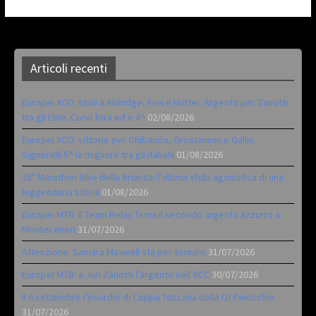
Articoli recenti
Europei XCO: titoli a Aldridge, Frei e Hutter. Argento per Zanotti
tra gli Elite. Corvi fora ed è 4^
02/08/2026
Europei XCO: vittorie per Ghibaudo, Grossmann e Gallis.
Signorelli 5^ la migliore tra gli italiani
01/08/2026
35ª Marathon Bike della Brianza: l’ultima sfida agonistica di una
leggendaria storia
01/08/2026
Europei MTB: il Team Relay firma il secondo argento azzurro a
Monteceneri
31/07/2026
Attenzione: Samara Maxwell sta per tornare
31/07/2026
Europei MTB: a Juri Zanotti l’argento nell’XCC
30/07/2026
Il 6 settembre l’esordio di Coppa Toscana della Gf Pinocchio
31/07/2026