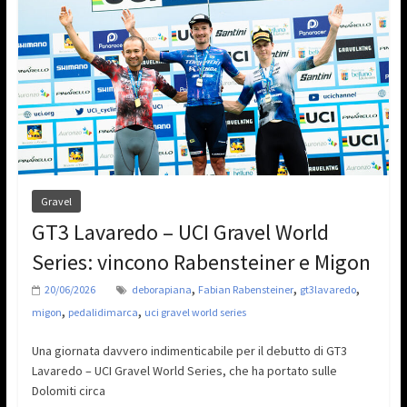
Gravel
GT3 Lavaredo – UCI Gravel World
Series: vincono Rabensteiner e Migon
,
,
,
20/06/2026
deborapiana
Fabian Rabensteiner
gt3lavaredo
,
,
migon
pedalidimarca
uci gravel world series
Una giornata davvero indimenticabile per il debutto di GT3
Lavaredo – UCI Gravel World Series, che ha portato sulle
Dolomiti circa