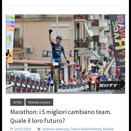
Gf-Mx
Market rumors
Marathon: i 5 migliori cambiano team.
Quale il loro futuro?
,
,
24/12/2024
andreas seewald
Fabian Rabensteiner
Market