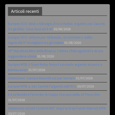
Articoli recenti
Europei XCO: titoli a Aldridge, Frei e Hutter. Argento per Zanotti
tra gli Elite. Corvi fora ed è 4^
02/08/2026
Europei XCO: vittorie per Ghibaudo, Grossmann e Gallis.
Signorelli 5^ la migliore tra gli italiani
01/08/2026
35ª Marathon Bike della Brianza: l’ultima sfida agonistica di una
leggendaria storia
01/08/2026
Europei MTB: il Team Relay firma il secondo argento azzurro a
Monteceneri
31/07/2026
Attenzione: Samara Maxwell sta per tornare
31/07/2026
Europei MTB: a Juri Zanotti l’argento nell’XCC
30/07/2026
Il 6 settembre l’esordio di Coppa Toscana della Gf Pinocchio
31/07/2026
Situazione circuiti Contest360° dopo la Gran Fondo Marradi MTB
30/07/2026