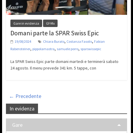
Gare in evidenza
Gf-Mx
Domani parte la SPAR Swiss Epic
,
,
19/08/2024
Chiara Burato
Costanza Fasolis
Fabian
,
,
,
Rabensteiner
pippolamastra
samuele porro
sparswissepic
La SPAR Swiss Epic parte domani martedi e terminerà sabato
24 agosto. Il menu prevede 341 km. 5 tappe, con
← Precedente
In evidenza
Gare