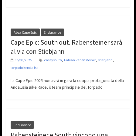
Absa Cape Epic
Endurance
Cape Epic: South out. Rabensteiner sarà
al via con Stiebjahn
,
,
,
15/03/2025
caseysouth
Fabian Rabensteiner
stiebjahn
torpado kenda fsa
La Cape Epic 2025 non avrà in gara la coppia protagonista della
Andalusia Bike Race, il team principale del Torpado
Endurance
Rabensteiner e South vincono una