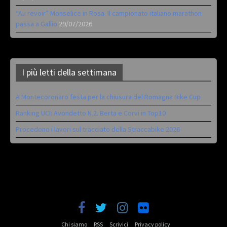
“Au revoir” Monselice in Rosa. Il campionato italiano marathon
passa a Gallio
29/07/2026
I più letti della settimana
A Montecoronaro festa per la chiusura del Romagna Bike Cup
Ranking UCI: Avondetto N.2. Berta e Corvi in Top10
Procedono i lavori sul tracciato della Straccabike 2026
Chi siamo
RSS
Scrivici
Privacy policy