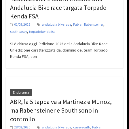
Andalucia Bike race targata Torpado
Kenda FSA
,
,
01/03/2025
andalucia bike race
Fabian Rabensteiner
,
southcasey
torpado kenda fsa
Si è chiusa oggi l’edizione 2025 della Andalucia Bike Race.
Un’edizione caratterizzata dal dominio del team Torpado
Kenda FSA, con
Endurance
ABR, la 5 tappa va a Martinez e Munoz,
ma Rabensteiner e South sono in
controllo
,
,
28/02/2025
andalucia bike race
caseysouth
Fabian