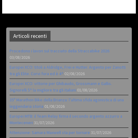
Articoli recenti
Procedono i lavori sul tracciato della Straccabike 2026
03/08/2026
Europei XCO: titoli a Aldridge, Frei e Hutter. Argento per Zanotti
tra gli Elite. Corvi fora ed è 4^
02/08/2026
Europei XCO: vittorie per Ghibaudo, Grossmann e Gallis.
Signorelli 5^ la migliore tra gli italiani
01/08/2026
35ª Marathon Bike della Brianza: l’ultima sfida agonistica di una
leggendaria storia
01/08/2026
Europei MTB: il Team Relay firma il secondo argento azzurro a
Monteceneri
31/07/2026
Attenzione: Samara Maxwell sta per tornare
31/07/2026