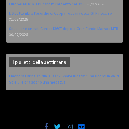
Europei MTB: a Juri Zanotti l’argento nell’XCC
30/07/2026
Il 6 settembre l’esordio di Coppa Toscana della Gf Pinocchio
31/07/2026
Situazione circuiti Contest360° dopo la Gran Fondo Marradi MTB
30/07/2026
I più letti della settimana
Eleonora Farina studia la Black Snake iridata: “Che ricordi in Val di
Sole… e ora sogno una medaglia”