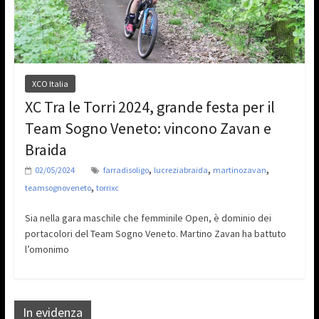
XCO Italia
XC Tra le Torri 2024, grande festa per il
Team Sogno Veneto: vincono Zavan e
Braida
,
,
,
02/05/2024
farradisoligo
lucreziabraida
martinozavan
,
teamsognoveneto
torrixc
Sia nella gara maschile che femminile Open, è dominio dei
portacolori del Team Sogno Veneto. Martino Zavan ha battuto
l’omonimo
In evidenza