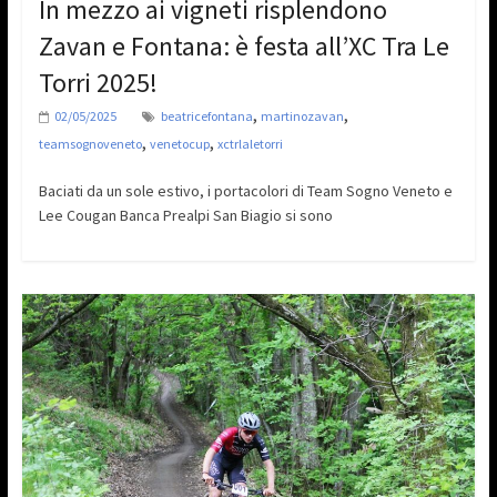
In mezzo ai vigneti risplendono
Zavan e Fontana: è festa all’XC Tra Le
Torri 2025!
,
,
02/05/2025
beatricefontana
martinozavan
,
,
teamsognoveneto
venetocup
xctrlaletorri
Baciati da un sole estivo, i portacolori di Team Sogno Veneto e
Lee Cougan Banca Prealpi San Biagio si sono