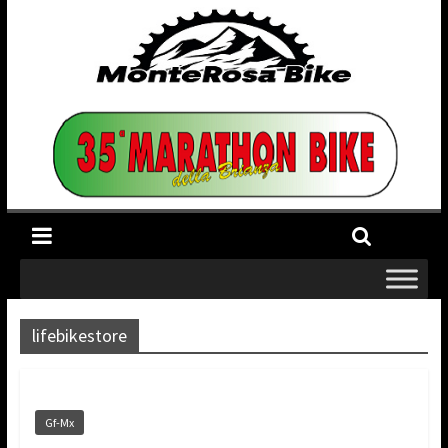
lifebikestore
Gf-Mx