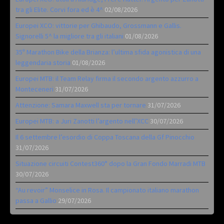
tra gli Elite. Corvi fora ed è 4^
02/08/2026
Europei XCO: vittorie per Ghibaudo, Grossmann e Gallis.
Signorelli 5^ la migliore tra gli italiani
01/08/2026
35ª Marathon Bike della Brianza: l’ultima sfida agonistica di una
leggendaria storia
01/08/2026
Europei MTB: il Team Relay firma il secondo argento azzurro a
Monteceneri
31/07/2026
Attenzione: Samara Maxwell sta per tornare
31/07/2026
Europei MTB: a Juri Zanotti l’argento nell’XCC
30/07/2026
Il 6 settembre l’esordio di Coppa Toscana della Gf Pinocchio
31/07/2026
Situazione circuiti Contest360° dopo la Gran Fondo Marradi MTB
30/07/2026
“Au revoir” Monselice in Rosa. Il campionato italiano marathon
passa a Gallio
29/07/2026