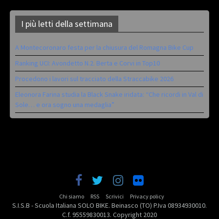
I più letti della settimana
A Montecoronaro festa per la chiusura del Romagna Bike Cup
Ranking UCI: Avondetto N.2. Berta e Corvi in Top10
Procedono i lavori sul tracciato della Straccabike 2026
Eleonora Farina studia la Black Snake iridata: “Che ricordi in Val di
Sole… e ora sogno una medaglia”
Chi siamo
RSS
Scrivici
Privacy policy
S.I.S.B - Scuola Italiana SOLO BIKE. Beinasco (TO) P.Iva 08934930010.
C.f. 95559830013. Copyright 2020