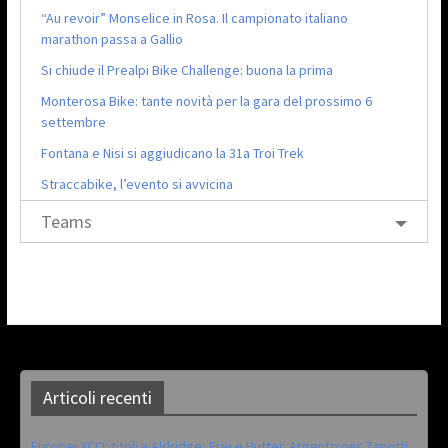
“Au revoir” Monselice in Rosa. Il campionato italiano
marathon passa a Gallio
Si chiude il Prealpi Bike Challenge: buona la prima
Monterosa Bike: tante novità per la gara del prossimo 6
settembre
Fontana e Nisi si aggiudicano la 31a Troi Trek
Straccabike, l’evento si avvicina
Teams
Articoli recenti
Europei XCO: titoli a Aldridge, Frei e Hutter. Argento per Zanotti