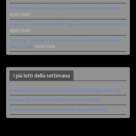
Il 6 settembre l’esordio di Coppa Toscana della Gf Pinocchio
31/07/2026
Situazione circuiti Contest360° dopo la Gran Fondo Marradi MTB
30/07/2026
“Au revoir” Monselice in Rosa. Il campionato italiano marathon
passa a Gallio
29/07/2026
I più letti della settimana
A Montecoronaro festa per la chiusura del Romagna Bike Cup
Ranking UCI: Avondetto N.2. Berta e Corvi in Top10
Procedono i lavori sul tracciato della Straccabike 2026