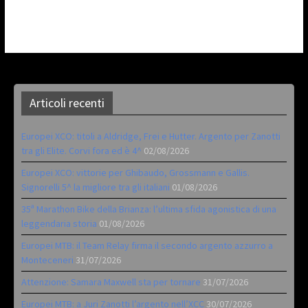
Articoli recenti
Europei XCO: titoli a Aldridge, Frei e Hutter. Argento per Zanotti
tra gli Elite. Corvi fora ed è 4^
02/08/2026
Europei XCO: vittorie per Ghibaudo, Grossmann e Gallis.
Signorelli 5^ la migliore tra gli italiani
01/08/2026
35ª Marathon Bike della Brianza: l’ultima sfida agonistica di una
leggendaria storia
01/08/2026
Europei MTB: il Team Relay firma il secondo argento azzurro a
Monteceneri
31/07/2026
Attenzione: Samara Maxwell sta per tornare
31/07/2026
Europei MTB: a Juri Zanotti l’argento nell’XCC
30/07/2026