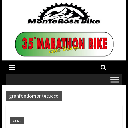
granfondomontecucco
Gf-Mx