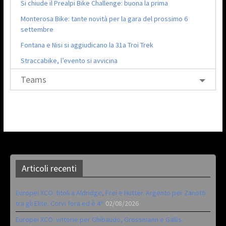
Si chiude il Prealpi Bike Challenge: buona la prima
Monterosa Bike: tante novità per la gara del prossimo 6
settembre
Fontana e Nisi si aggiudicano la 31a Troi Trek
Straccabike, l’evento si avvicina
Teams
Articoli recenti
Europei XCO: titoli a Aldridge, Frei e Hutter. Argento per Zanotti
tra gli Elite. Corvi fora ed è 4^
02/08/2026
Europei XCO: vittorie per Ghibaudo, Grossmann e Gallis.