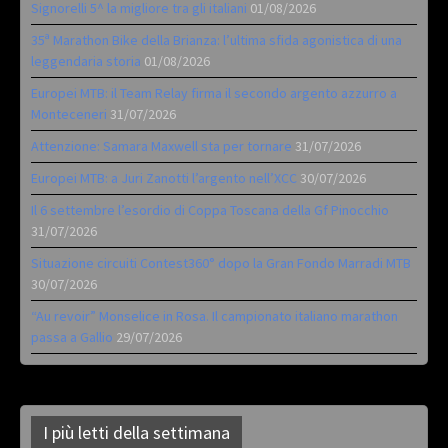
Signorelli 5^ la migliore tra gli italiani
01/08/2026
35ª Marathon Bike della Brianza: l’ultima sfida agonistica di una
leggendaria storia
01/08/2026
Europei MTB: il Team Relay firma il secondo argento azzurro a
Monteceneri
31/07/2026
Attenzione: Samara Maxwell sta per tornare
31/07/2026
Europei MTB: a Juri Zanotti l’argento nell’XCC
30/07/2026
Il 6 settembre l’esordio di Coppa Toscana della Gf Pinocchio
31/07/2026
Situazione circuiti Contest360° dopo la Gran Fondo Marradi MTB
30/07/2026
“Au revoir” Monselice in Rosa. Il campionato italiano marathon
passa a Gallio
29/07/2026
I più letti della settimana