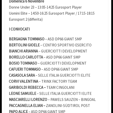
Domenica 6 Novembre
Donne Under 23 – 13:05-14:25 Eurosport Player
Uomini Elite – 14:50-16:25 Eurosport Player / 17:15-18:15
Eurosport 2 (differita)
I CONVOCATI
BERGAGNA TOMMASO
–
ASD DP66 GIANT SMP
BERTOLINI GIOELE
– CENTRO SPORTIVO ESERCITO
BIANCHI ARIANNA
– GUERCIOTTI DEVELOPMENT
BORELLO CARLOTTA
– ASD DP66 GIANT SMP
BOSIO TOMMASO
– GUERCIOTTI DEVELOPMENT
CAFUERI TOMMASO
–
ASD DP66 GIANT SMP
CASASOLA SARA
–
SELLE ITALIA GUERCIOTTI ELITE
CORVI VALENTINA
–
TRINX FACTORY TEAM
GARIBOLDI REBECCA –
TEAM CINGOLANI
LEONE SAMUELE
– SELLE ITALIA GUERCIOTTI ELITE
MASCIARELLI LORENZO
– PAWELS SAUZEN – BINGOAL
PACCAGNELLA ELIAN –
ZANOLINI-SÜDTIROL POST
PAPO ALICE
– ASD DP66 GIANT SMP