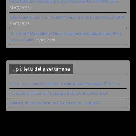
Il 6 settembre l’esordio di Coppa Toscana della Gf Pinocchio
31/07/2026
Situazione circuiti Contest360° dopo la Gran Fondo Marradi MTB
30/07/2026
“Au revoir” Monselice in Rosa. Il campionato italiano marathon
passa a Gallio
29/07/2026
I più letti della settimana
A Montecoronaro festa per la chiusura del Romagna Bike Cup
Procedono i lavori sul tracciato della Straccabike 2026
Ranking UCI: Avondetto N.2. Berta e Corvi in Top10