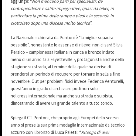
aggiunge: “
Non mancano parti per specialisti: de
contropendenze e salite impegnative, quasi da biker, in
particolare la prima delle rampe a piedi e la seconda in
ciottolato dopo una discesa molto tecnica
”.
La Nazionale schierata da Pontoni è “la miglior squadra
possibile”, nonostante le assenze di rilievo: non ci sarà Silvia
Persico – campionessa italiana in carica e bronzo iridato
meno di un anno fa a Fayetteville -, protagonista anche della
stagione su strada, al termine della quale ha deciso di
prendersi un periodo di recupero per tornare in sella a fine
novembre. Out per problemi fisici invece Federica Venturelli,
quest’anno in grado di archiviare podi non solo
nel cross internazionale ma anche su strada e su pista,
dimostrando di avere un grande talento a tutto tondo.
Spiega il CT Pontoni, che proprio agli Europei dello scorso
anno si prese la sua prima medaglia internazionale da tecnico
azzurro con il bronzo di Luca Paletti: “
Ritengo di aver