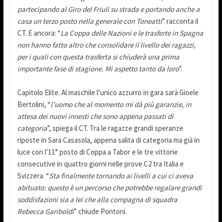
partecipando al Giro del Friuli su strada e portando anche a
casa un terzo posto nella generale con Toneatti
” racconta il
CT. E ancora: “
La Coppa delle Nazioni e le trasferte in Spagna
non hanno fatto altro che consolidare il livello dei ragazzi,
per i quali con questa trasferta si chiuderà una prima
importante fase di stagione. Mi aspetto tanto da loro
”.
Capitolo Elite. Al maschile l’unico azzurro in gara sarà Gioele
Bertolini, “
l’uomo che al momento mi dà più garanzie, in
attesa dei nuovi innesti che sono appena passati di
categoria
”, spiega il CT. Tra le ragazze grandi speranze
riposte in Sara Casasola, appena salita di categoria ma già in
luce con l’11° posto di Coppa a Tabor e le tre vittorie
consecutive in quattro giorni nelle prove C2 tra Italia e
Svizzera. “
Sta finalmente tornando ai livelli a cui ci aveva
abituato: questo è un percorso che potrebbe regalare grandi
soddisfazioni sia a lei che alla compagna di squadra
Rebecca Gariboldi
” chiude Pontoni.