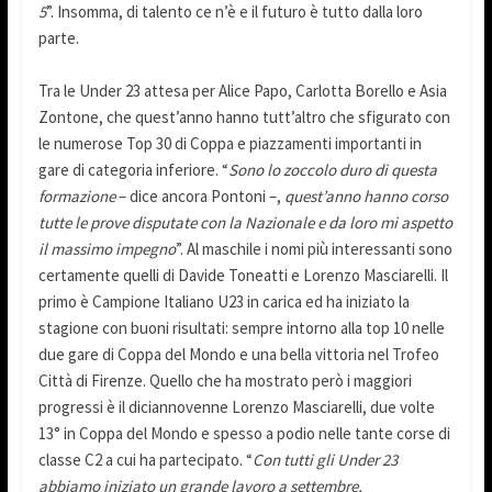
5
”. Insomma, di talento ce n’è e il futuro è tutto dalla loro
parte.
Tra le Under 23 attesa per Alice Papo, Carlotta Borello e Asia
Zontone, che quest’anno hanno tutt’altro che sfigurato con
le numerose Top 30 di Coppa e piazzamenti importanti in
gare di categoria inferiore. “
Sono lo zoccolo duro di questa
formazione
– dice ancora Pontoni –,
quest’anno hanno corso
tutte le prove disputate con la Nazionale e da loro mi aspetto
il massimo impegno
”. Al maschile i nomi più interessanti sono
certamente quelli di Davide Toneatti e Lorenzo Masciarelli. Il
primo è Campione Italiano U23 in carica ed ha iniziato la
stagione con buoni risultati: sempre intorno alla top 10 nelle
due gare di Coppa del Mondo e una bella vittoria nel Trofeo
Città di Firenze. Quello che ha mostrato però i maggiori
progressi è il diciannovenne Lorenzo Masciarelli, due volte
13° in Coppa del Mondo e spesso a podio nelle tante corse di
classe C2 a cui ha partecipato. “
Con tutti gli Under 23
abbiamo iniziato un grande lavoro a settembre,