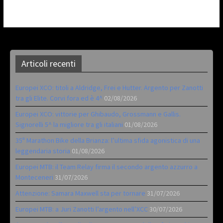
Articoli recenti
Europei XCO: titoli a Aldridge, Frei e Hutter. Argento per Zanotti
tra gli Elite. Corvi fora ed è 4^
02/08/2026
Europei XCO: vittorie per Ghibaudo, Grossmann e Gallis.
Signorelli 5^ la migliore tra gli italiani
01/08/2026
35ª Marathon Bike della Brianza: l’ultima sfida agonistica di una
leggendaria storia
01/08/2026
Europei MTB: il Team Relay firma il secondo argento azzurro a
Monteceneri
31/07/2026
Attenzione: Samara Maxwell sta per tornare
31/07/2026
Europei MTB: a Juri Zanotti l’argento nell’XCC
30/07/2026