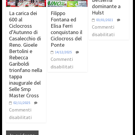
dominante a
Hulst
La carica dei
Filippo
600 al
Fontana ed
03/01/2021
Ciclocross
Elisa Ferri
Commenti
d’Autunno di
conquistano il
disabilitati
Casalecchio di
Ciclocross del
Reno. Gioele
Ponte
Bertolini e
14/12/2025
Rebecca
Commenti
Gariboldi
disabilitati
trionfano nella
tappa
inaugurale del
Selle Smp
Master Cross
02/11/2025
Commenti
disabilitati