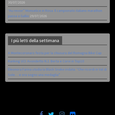
30/07/2026
“Au revoir” Monselice in Rosa. Il campionato italiano marathon
passa a Gallio
29/07/2026
I più letti della settimana
A Montecoronaro festa per la chiusura del Romagna Bike Cup
Ranking UCI: Avondetto N.2. Berta e Corvi in Top10
Eleonora Farina studia la Black Snake iridata: “Che ricordi in Val di
Sole… e ora sogno una medaglia”