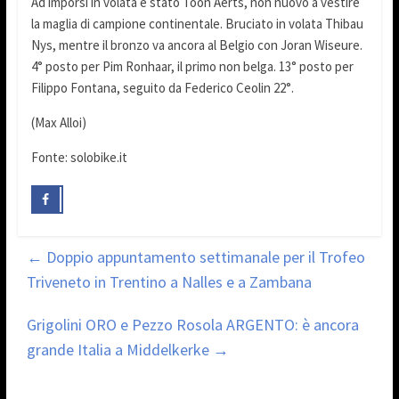
Ad imporsi in volata è stato Toon Aerts, non nuovo a vestire
la maglia di campione continentale. Bruciato in volata Thibau
Nys, mentre il bronzo va ancora al Belgio con Joran Wiseure.
4° posto per Pim Ronhaar, il primo non belga. 13° posto per
Filippo Fontana, seguito da Federico Ceolin 22°.
(Max Alloi)
Fonte: solobike.it
←
Doppio appuntamento settimanale per il Trofeo
Triveneto in Trentino a Nalles e a Zambana
Grigolini ORO e Pezzo Rosola ARGENTO: è ancora
grande Italia a Middelkerke
→