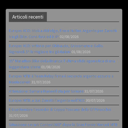
Articoli recenti
Europei XCO: titoli a Aldridge, Frei e Hutter. Argento per Zanotti
tra gli Elite. Corvi fora ed è 4^
02/08/2026
Europei XCO: vittorie per Ghibaudo, Grossmann e Gallis.
Signorelli 5^ la migliore tra gli italiani
01/08/2026
35ª Marathon Bike della Brianza: l’ultima sfida agonistica di una
leggendaria storia
01/08/2026
Europei MTB: il Team Relay firma il secondo argento azzurro a
Monteceneri
31/07/2026
Attenzione: Samara Maxwell sta per tornare
31/07/2026
Europei MTB: a Juri Zanotti l’argento nell’XCC
30/07/2026
Il 6 settembre l’esordio di Coppa Toscana della Gf Pinocchio
31/07/2026
Situazione circuiti Contest360° dopo la Gran Fondo Marradi MTB