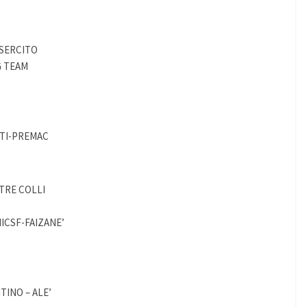
ESERCITO
G TEAM
TTI-PREMAC
TRE COLLI
ICSF-FAIZANE’
TINO – ALE’