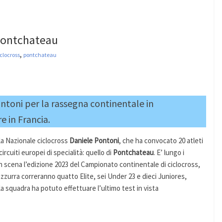
 Pontchateau
,
clocross
pontchateau
Pontoni per la rassegna continentale in
 in Francia.
lla Nazionale ciclocross
Daniele Pontoni
, che ha convocato 20 atleti
circuiti europei di specialità: quello di
Pontchateau
. E’ lungo i
in scena l’edizione 2023 del Campionato continentale di ciclocross,
azzurra correranno quatto Elite, sei Under 23 e dieci Juniores,
e la squadra ha potuto effettuare l’ultimo test in vista