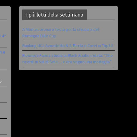
I più letti della settimana
A Montecoronaro festa per la chiusura del
è 4^
Romagna Bike Cup
Ranking UCI: Avondetto N.2. Berta e Corvi in Top10
n e
Eleonora Farina studia la Black Snake iridata: “Che
ricordi in Val di Sole… e ora sogno una medaglia”
6