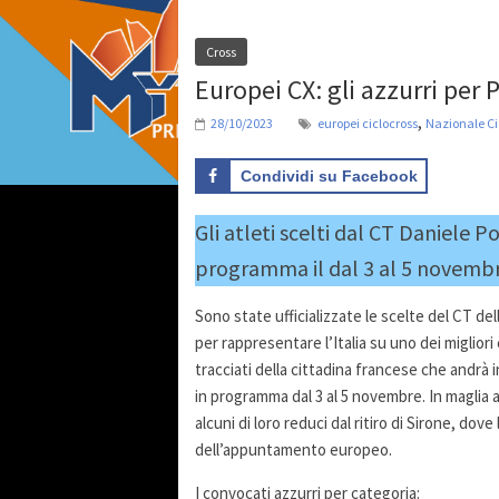
Cross
Europei CX: gli azzurri per
,
28/10/2023
europei ciclocross
Nazionale Ci
Condividi su Facebook
Gli atleti scelti dal CT Daniele 
programma il dal 3 al 5 novembre
Sono state ufficializzate le scelte del CT de
per rappresentare l’Italia su uno dei migliori 
tracciati della cittadina francese che andrà 
in programma dal 3 al 5 novembre. In maglia 
alcuni di loro reduci dal ritiro di Sirone, dov
dell’appuntamento europeo.
I convocati azzurri per categoria: