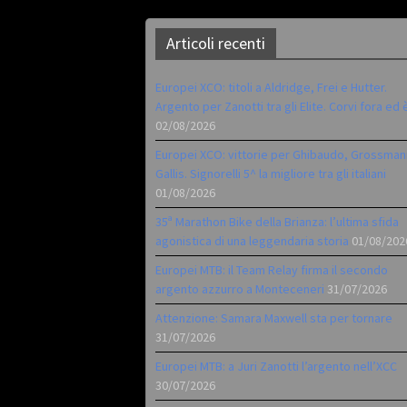
Articoli recenti
Europei XCO: titoli a Aldridge, Frei e Hutter.
Argento per Zanotti tra gli Elite. Corvi fora ed 
02/08/2026
Europei XCO: vittorie per Ghibaudo, Grossman
Gallis. Signorelli 5^ la migliore tra gli italiani
01/08/2026
35ª Marathon Bike della Brianza: l’ultima sfida
agonistica di una leggendaria storia
01/08/202
Europei MTB: il Team Relay firma il secondo
argento azzurro a Monteceneri
31/07/2026
Attenzione: Samara Maxwell sta per tornare
31/07/2026
Europei MTB: a Juri Zanotti l’argento nell’XCC
30/07/2026