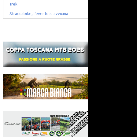
Trek
Straccabike, l’evento si avvicina