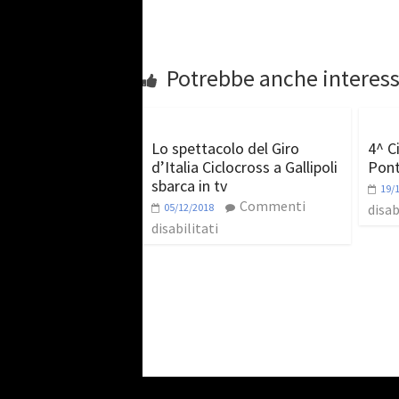
Potrebbe anche interess
Lo spettacolo del Giro
4^ C
d’Italia Ciclocross a Gallipoli
Pont
sbarca in tv
19/
Commenti
05/12/2018
disab
disabilitati