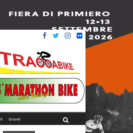
è 4^
iani
rk
Gravel