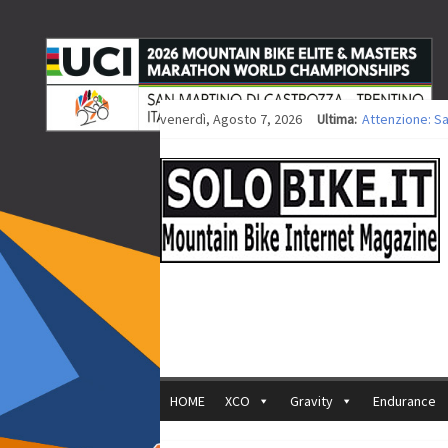
venerdì, Agosto 7, 2026
Ultima:
Attenzione: S
Europei XCO: ti
Europei XCO: vi
35ª Marathon B
Europei MTB: i
HOME
XCO
Gravity
Endurance