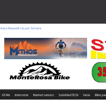
amara Maxwell sta per tornare
toli a Aldridge, Frei e Hutter. Argento per Zanotti tra gli Elite. Corvi fora ed 
ttorie per Ghibaudo, Grossmann e Gallis. Signorelli 5^ la migliore tra gli ital
ike della Brianza: l’ultima sfida agonistica di una leggendaria storia
l Team Relay firma il secondo argento azzurro a Monteceneri
Gf-Mx
Interviste
Market rumors
SolobikeTECH
Varie
Bike pa