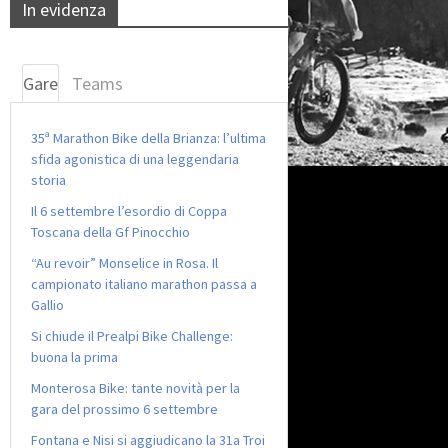
In evidenza
Gare
Teams
35ª Marathon Bike della Brianza: l’ultima
sfida agonistica di una leggendaria
storia
Il 6 settembre l’esordio di Coppa
Toscana della Gf Pinocchio
“Au revoir” Monselice in Rosa. Il
campionato italiano marathon passa a
Gallio
Si chiude il Prealpi Bike Challenge:
buona la prima
Monterosa Bike: tante novità per la
gara del prossimo 6 settembre
Fontana e Nisi si aggiudicano la 31a Troi