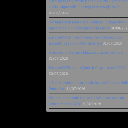
Europei XCO: vittorie per Ghibaudo, Grossman
Gallis. Signorelli 5^ la migliore tra gli italiani
01/08/2026
35ª Marathon Bike della Brianza: l’ultima sfida
agonistica di una leggendaria storia
01/08/202
Europei MTB: il Team Relay firma il secondo
argento azzurro a Monteceneri
31/07/2026
Attenzione: Samara Maxwell sta per tornare
31/07/2026
Europei MTB: a Juri Zanotti l’argento nell’XCC
30/07/2026
Il 6 settembre l’esordio di Coppa Toscana dell
Pinocchio
31/07/2026
Situazione circuiti Contest360° dopo la Gran
Fondo Marradi MTB
30/07/2026