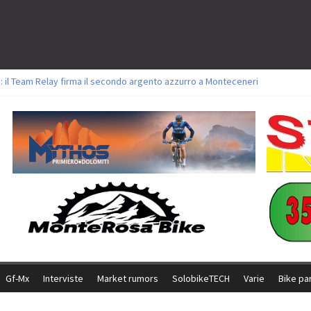
: il Team Relay firma il secondo argento azzurro a Monteceneri
lavori sul tracciato della Straccabike 2026
titoli a Aldridge, Frei e Hutter. Argento per Zanotti tra gli Elite. Corvi fora 
 vittorie per Ghibaudo, Grossmann e Gallis. Signorelli 5^ la migliore tra gli it
 Bike della Brianza: l’ultima sfida agonistica di una leggendaria storia
Gf-Mx
Interviste
Market rumors
SolobikeTECH
Varie
Bike pa