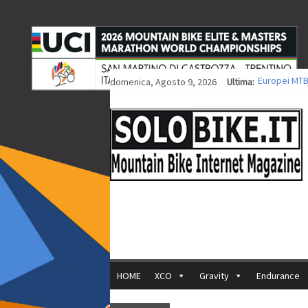
domenica, Agosto 9, 2026
Ultima:
Europei MTB
Procedono i 
Europei XCO: 
Europei XCO:
35ª Marathon
HOME
XCO
Gravity
Endurance