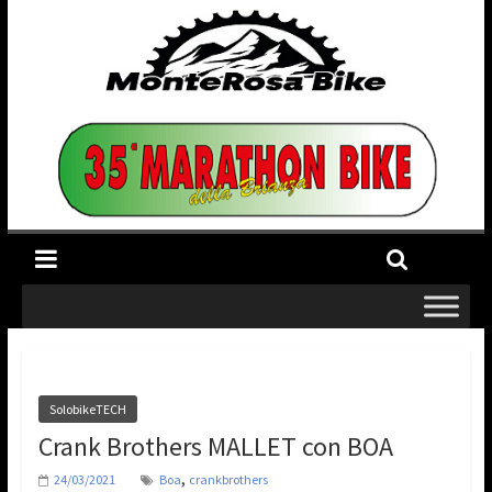
SolobikeTECH
Crank Brothers MALLET con BOA
,
24/03/2021
Boa
crankbrothers