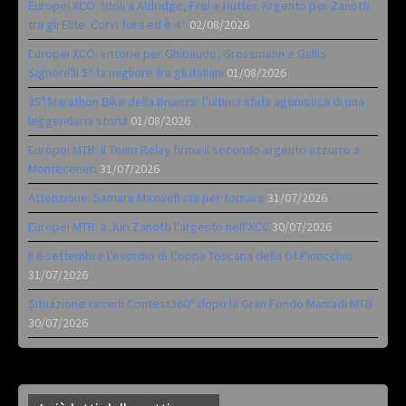
Europei XCO: titoli a Aldridge, Frei e Hutter. Argento per Zanotti
tra gli Elite. Corvi fora ed è 4^
02/08/2026
Europei XCO: vittorie per Ghibaudo, Grossmann e Gallis.
Signorelli 5^ la migliore tra gli italiani
01/08/2026
35ª Marathon Bike della Brianza: l’ultima sfida agonistica di una
leggendaria storia
01/08/2026
Europei MTB: il Team Relay firma il secondo argento azzurro a
Monteceneri
31/07/2026
Attenzione: Samara Maxwell sta per tornare
31/07/2026
Europei MTB: a Juri Zanotti l’argento nell’XCC
30/07/2026
Il 6 settembre l’esordio di Coppa Toscana della Gf Pinocchio
31/07/2026
Situazione circuiti Contest360° dopo la Gran Fondo Marradi MTB
30/07/2026