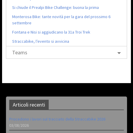
Si chiude il Prealpi Bike Challenge: buona la prima
Monterosa Bike: tante novità per la gara del prossimo 6
settembre
Fontana e Nisi si aggiudicano la 31a Troi Trek
Straccabike, l’evento si avvicina
Teams
Articoli recenti
Procedono i lavori sul tracciato della Straccabike 2026
03/08/2026