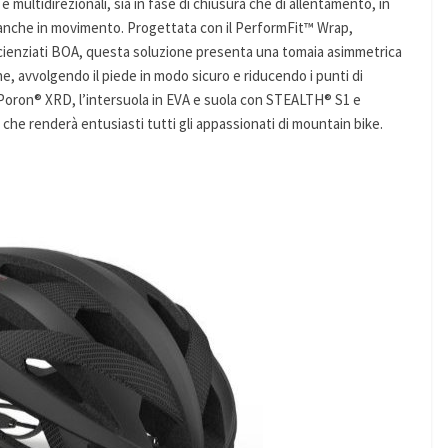
 multidirezionali, sia in fase di chiusura che di allentamento, in
it anche in movimento. Progettata con il PerformFit™ Wrap,
scienziati BOA, questa soluzione presenta una tomaia asimmetrica
e, avvolgendo il piede in modo sicuro e riducendo i punti di
e Poron® XRD, l’intersuola in EVA e suola con STEALTH® S1 e
 renderà entusiasti tutti gli appassionati di mountain bike.