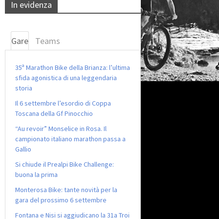
In evidenza
Gare
Teams
35ª Marathon Bike della Brianza: l’ultima
sfida agonistica di una leggendaria
storia
Il 6 settembre l’esordio di Coppa
Toscana della Gf Pinocchio
“Au revoir” Monselice in Rosa. Il
campionato italiano marathon passa a
Gallio
Si chiude il Prealpi Bike Challenge:
buona la prima
Monterosa Bike: tante novità per la
gara del prossimo 6 settembre
Fontana e Nisi si aggiudicano la 31a Troi