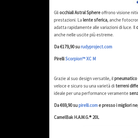
Gli
occhiali Astral Sphere
offrono visione niti
prestazioni. La
lente sferica
, anche fotocrom
adatta rapidamente alle variazioni di luce. Il
anche nelle uscite più estreme.
Da €179,90 su
rudyproject.com
Pirelli
Scorpion™ XC M
Grazie al suo design versatile, il
pneumatico 
veloce e sicuro su una varietà di
terreni diff
ideale per una performance veramente
sen
Da €69,90 su
pirelli.com
e presso i migliori ne
CamelBak
H.A.W.G.® 20L