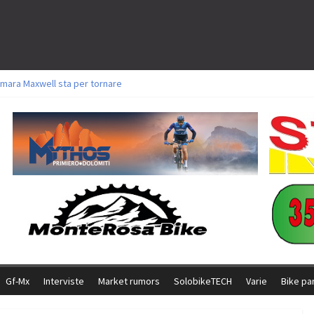
mara Maxwell sta per tornare
toli a Aldridge, Frei e Hutter. Argento per Zanotti tra gli Elite. Corvi fora ed 
ttorie per Ghibaudo, Grossmann e Gallis. Signorelli 5^ la migliore tra gli itali
ke della Brianza: l’ultima sfida agonistica di una leggendaria storia
l Team Relay firma il secondo argento azzurro a Monteceneri
Gf-Mx
Interviste
Market rumors
SolobikeTECH
Varie
Bike pa