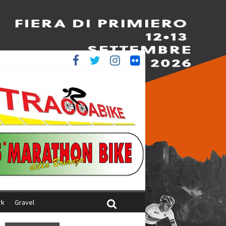
è 4^
ani
rk
Gravel