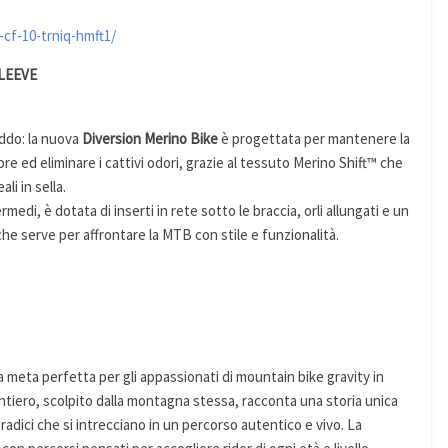
-cf-10-trniq-hmft1/
LEEVE
ddo: la nuova
Diversion Merino Bike
è progettata per mantenere la
re ed eliminare i cattivi odori, grazie al tessuto Merino Shift™ che
li in sella.
rmedi, è dotata di inserti in rete sotto le braccia, orli allungati e un
 che serve per affrontare la MTB con stile e funzionalità.
a meta perfetta per gli appassionati di mountain bike gravity in
entiero, scolpito dalla montagna stessa, racconta una storia unica
 e radici che si intrecciano in un percorso autentico e vivo. La