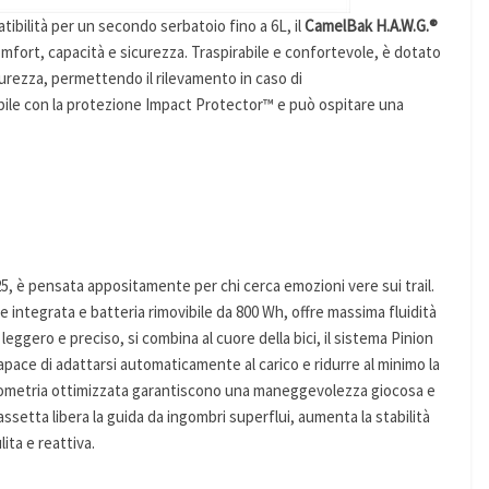
tibilità per un secondo serbatoio fino a 6L, il
CamelBak H.A.W.G.®
omfort, capacità e sicurezza. Traspirabile e confortevole, è dotato
urezza, permettendo il rilevamento in caso di
bile con la protezione Impact Protector™ e può ospitare una
25, è pensata appositamente per chi cerca emozioni vere sui trail.
 integrata e batteria rimovibile da 800 Wh, offre massima fluidità
, leggero e preciso, si combina al cuore della bici, il sistema Pinion
pace di adattarsi automaticamente al carico e ridurre al minimo la
geometria ottimizzata garantiscono una maneggevolezza giocosa e
assetta libera la guida da ingombri superflui, aumenta la stabilità
ita e reattiva.