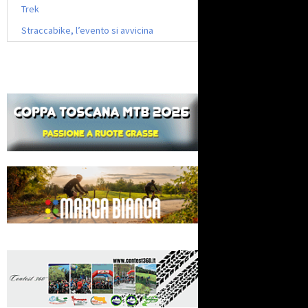
Trek
Straccabike, l’evento si avvicina