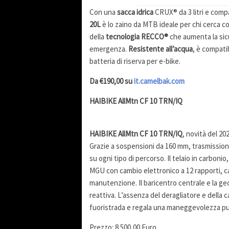
Con una
sacca idrica
CRUX® da 3 litri e compa
20L
è lo zaino da MTB ideale per chi cerca c
della
tecnologia RECCO®
che aumenta la sic
emergenza.
Resistente all’acqua
, è compati
batteria di riserva per e-bike.
Da €190,00 su
it.camelbak.com
HAIBIKE AllMtn CF 10 TRN/IQ
HAIBIKE AllMtn CF 10 TRN/IQ
, novità del 20
Grazie a sospensioni da 160 mm, trasmissione
su ogni tipo di percorso. Il telaio in carbonio
MGU con cambio elettronico a 12 rapporti, ca
manutenzione. Il baricentro centrale e la 
reattiva. L’assenza del deragliatore e della c
fuoristrada e regala una maneggevolezza pul
Prezzo: 8.500,00 Euro