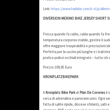
Link:
https://www.haibike.com/it-it/p/allmtn
DIVERSION MERINO BIKE JERSEY SHORT S
Fresca quando fa caldo, calda quando fa fre
temperatura corporea stabile, gestire il sudo
offre maggiore traspirabilità e prestazioni idea
Perfetta per le uscite più lunghe e i trail inte
pratico pulisci occhiali integrato – tutto ciò
Prezzo 109,95 Euro
KRONPLATZBIKEPARK
Il
Kronplatz Bike Park
di
Plan De Corones
è l
cerca di adrenalina e panorami unici. Ogni s
fatta di salite ripide, discese sfidanti, salti