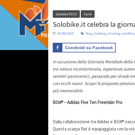
SolobikeTECH
Varie
Solobike.it celebra la giorn
,
,
,
03/06/2025
Boa
haibike
omstrip
woldbic
Condividi su Facebook
In occasione della Giornata Mondiale della Bi
tra natura incontaminata, esperienze autenti
sentieri panoramici, passando per strade imm
con occhi nuovi. Scopri le proposte selezio
più memorabile.
BOA® – Adidas Five Ten Freerider Pro
Dalla collaborazione tra Adidas e BOA® nasc
Questa scarpa flat è equipaggiata con la rote