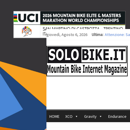
giovedì, Agosto 6, 2026
Ultima:
Attenzione: Sa
Europei XCO: ti
Europei XCO: vi
35ª Marathon Bi
Europei MTB: i
HOME
XCO
Gravity
Endurance