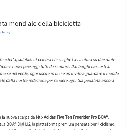
ata mondiale della bicicletta
ycleday
cicletta, solobike.it celebra chi sceglie l’avventura su due ruote
che e nuovi paesaggi tutti da scoprire. Dai borghi nascosti ai
erse nel verde, ogni uscita in bici è un invito a guardare il mondo
nate dalla nostra redazione per rendere ogni tua pedalata ancora
e la nuova scarpa da Mtb
Adidas Five Ten Freerider Pro BOA®
.
lla BOA® Dial Li2, la piattaforma premium pensata per il ciclismo.