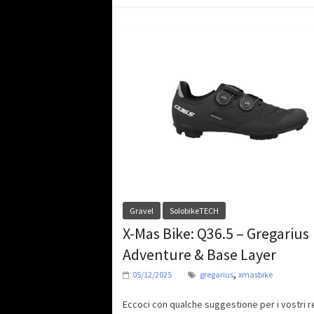
Gravel
SolobikeTECH
X-Mas Bike: Q36.5 – Gregarius
Adventure & Base Layer
,
05/12/2025
gregarius
xmasbike
Eccoci con qualche suggestione per i vostri re