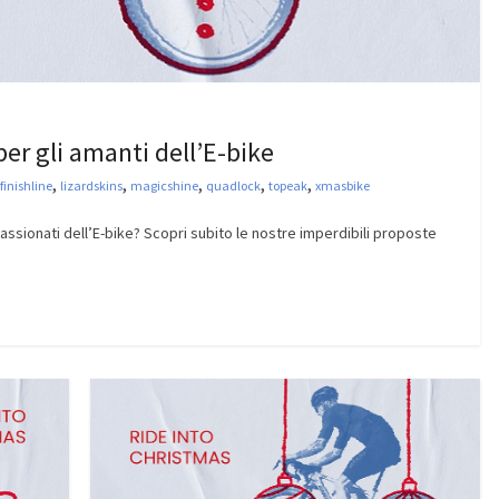
per gli amanti dell’E-bike
,
,
,
,
,
finishline
lizardskins
magicshine
quadlock
topeak
xmasbike
passionati dell’E-bike? Scopri subito le nostre imperdibili proposte