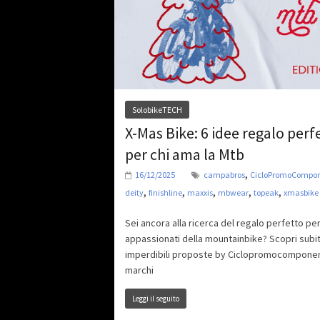
SolobikeTECH
X-Mas Bike: 6 idee regalo perf
per chi ama la Mtb
,
16/12/2025
campabros
CicloPromoCompo
,
,
,
,
,
deity
finishline
maxxis
mbwear
topeak
xmasbike
Sei ancora alla ricerca del regalo perfetto per
appassionati della mountainbike? Scopri subit
imperdibili proposte by Ciclopromocomponen
marchi
Leggi il seguito