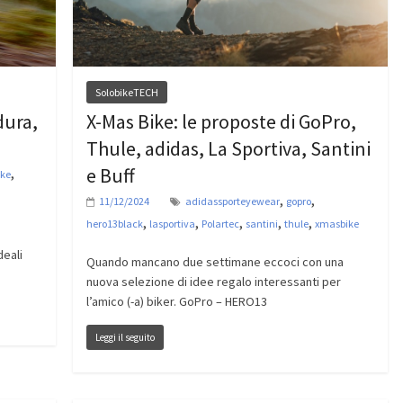
SolobikeTECH
dura,
X-Mas Bike: le proposte di GoPro,
Thule, adidas, La Sportiva, Santini
e Buff
,
ke
,
,
11/12/2024
adidassporteyewear
gopro
,
,
,
,
,
hero13black
lasportiva
Polartec
santini
thule
xmasbike
deali
Quando mancano due settimane eccoci con una
nuova selezione di idee regalo interessanti per
l’amico (-a) biker. GoPro – HERO13
Leggi il seguito