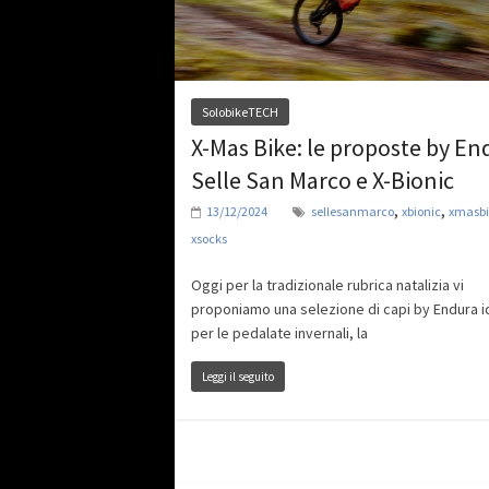
SolobikeTECH
X-Mas Bike: le proposte by En
Selle San Marco e X-Bionic
,
,
13/12/2024
sellesanmarco
xbionic
xmasbi
xsocks
Oggi per la tradizionale rubrica natalizia vi
proponiamo una selezione di capi by Endura i
per le pedalate invernali, la
Leggi il seguito