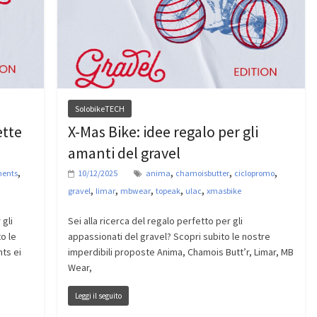
SolobikeTECH
ette
X-Mas Bike: idee regalo per gli
amanti del gravel
,
,
,
,
nents
10/12/2025
anima
chamoisbutter
ciclopromo
,
,
,
,
,
gravel
limar
mbwear
topeak
ulac
xmasbike
 gli
Sei alla ricerca del regalo perfetto per gli
o le
appassionati del gravel? Scopri subito le nostre
ts ei
imperdibili proposte Anima, Chamois Butt’r, Limar, MB
Wear,
Leggi il seguito