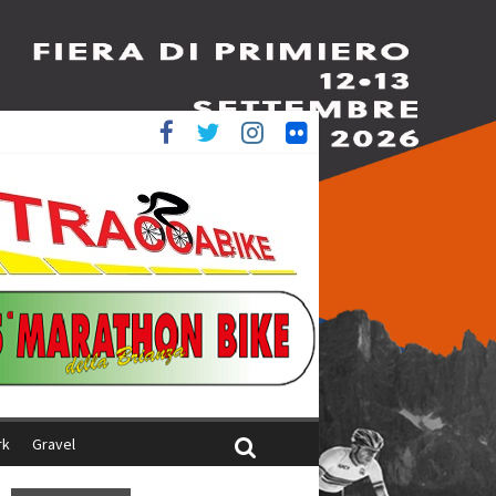
ed è 4^
aliani
rk
Gravel