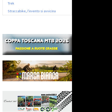
Trek
Straccabike, l’evento si avvicina