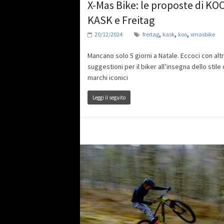
X-Mas Bike: le proposte di KO
KASK e Freitag
,
,
,
20/12/2024
freitag
kask
koo
xmasbike
Mancano solo 5 giorni a Natale. Eccoci con alt
suggestioni per il biker all’insegna dello stile 
marchi iconici
Leggi il seguito