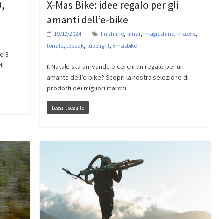
O,
X-Mas Bike: idee regalo per gli
amanti dell’e-bike
,
,
,
,
19/12/2024
finishline
limar
magicshine
maxxis
,
,
,
tonale
topeak
tubolight
xmasbike
re 3
di
Il Natale sta arrivando e cerchi un regalo per un
amante dell’e-bike? Scopri la nostra selezione di
prodotti dei migliori marchi
Leggi il seguito