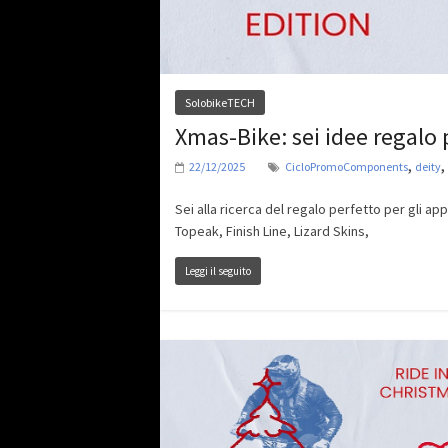
SolobikeTECH
Xmas-Bike: sei idee regalo 
,
,
22/12/2025
CicloPromoComponents
deity
Sei alla ricerca del regalo perfetto per gli ap
Topeak, Finish Line, Lizard Skins,
Leggi il seguito