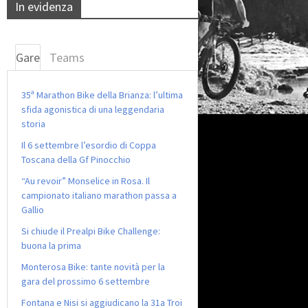
In evidenza
Gare
Teams
35ª Marathon Bike della Brianza: l’ultima
sfida agonistica di una leggendaria
storia
Il 6 settembre l’esordio di Coppa
Toscana della Gf Pinocchio
“Au revoir” Monselice in Rosa. Il
campionato italiano marathon passa a
Gallio
Si chiude il Prealpi Bike Challenge:
buona la prima
Monterosa Bike: tante novità per la
gara del prossimo 6 settembre
Fontana e Nisi si aggiudicano la 31a Troi