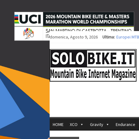
35ª Marathon
Europei MTB
domenica, Agosto 9, 2026
Ultima:
Procedono i 
Europei XCO: 
Europei XCO:
HOME
XCO
Gravity
Endurance