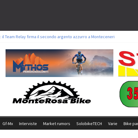
 Bike della Brianza: l’ultima sfida agonistica di una leggendaria storia
: il Team Relay firma il secondo argento azzurro a Monteceneri
lavori sul tracciato della Straccabike 2026
titoli a Aldridge, Frei e Hutter. Argento per Zanotti tra gli Elite. Corvi fora 
 vittorie per Ghibaudo, Grossmann e Gallis. Signorelli 5^ la migliore tra gli it
Gf-Mx
Interviste
Market rumors
SolobikeTECH
Varie
Bike pa