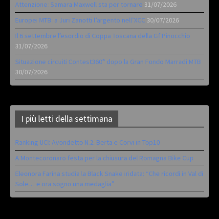
Attenzione: Samara Maxwell sta per tornare
31/07/2026
Europei MTB: a Juri Zanotti l’argento nell’XCC
30/07/2026
Il 6 settembre l’esordio di Coppa Toscana della Gf Pinocchio
31/07/2026
Situazione circuiti Contest360° dopo la Gran Fondo Marradi MTB
30/07/2026
I più letti della settimana
Ranking UCI: Avondetto N.2. Berta e Corvi in Top10
A Montecoronaro festa per la chiusura del Romagna Bike Cup
Eleonora Farina studia la Black Snake iridata: “Che ricordi in Val di
Sole… e ora sogno una medaglia”