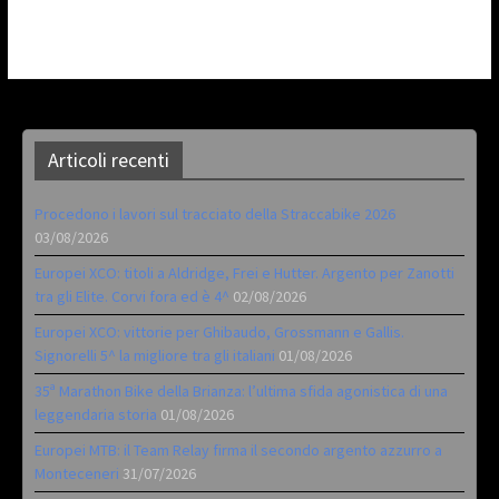
Articoli recenti
Procedono i lavori sul tracciato della Straccabike 2026
03/08/2026
Europei XCO: titoli a Aldridge, Frei e Hutter. Argento per Zanotti
tra gli Elite. Corvi fora ed è 4^
02/08/2026
Europei XCO: vittorie per Ghibaudo, Grossmann e Gallis.
Signorelli 5^ la migliore tra gli italiani
01/08/2026
35ª Marathon Bike della Brianza: l’ultima sfida agonistica di una
leggendaria storia
01/08/2026
Europei MTB: il Team Relay firma il secondo argento azzurro a
Monteceneri
31/07/2026