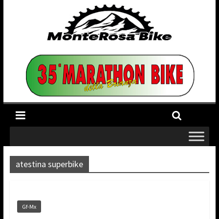
atestina superbike
Gf-Mx