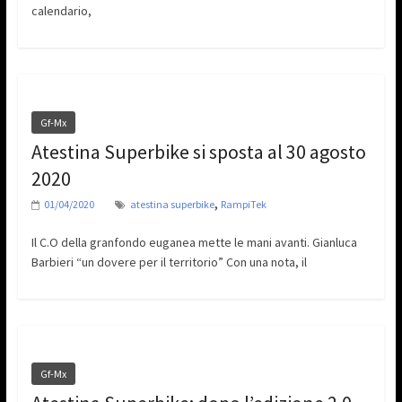
calendario,
Gf-Mx
Atestina Superbike si sposta al 30 agosto
2020
,
01/04/2020
atestina superbike
RampiTek
Il C.O della granfondo euganea mette le mani avanti. Gianluca
Barbieri “un dovere per il territorio” Con una nota, il
Gf-Mx