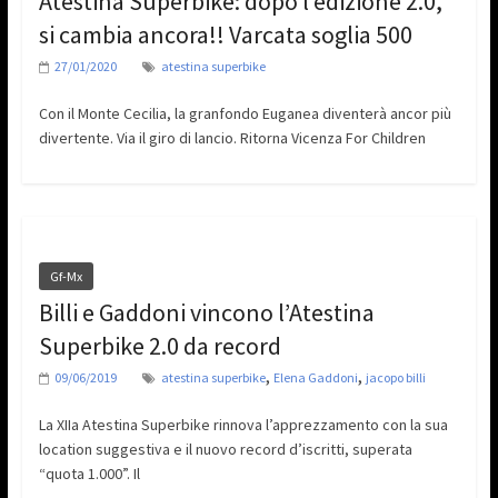
Atestina Superbike: dopo l’edizione 2.0,
si cambia ancora!! Varcata soglia 500
27/01/2020
atestina superbike
Con il Monte Cecilia, la granfondo Euganea diventerà ancor più
divertente. Via il giro di lancio. Ritorna Vicenza For Children
Gf-Mx
Billi e Gaddoni vincono l’Atestina
Superbike 2.0 da record
,
,
09/06/2019
atestina superbike
Elena Gaddoni
jacopo billi
La XIIa Atestina Superbike rinnova l’apprezzamento con la sua
location suggestiva e il nuovo record d’iscritti, superata
“quota 1.000”. Il