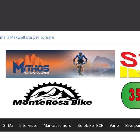
mara Maxwell sta per tornare
toli a Aldridge, Frei e Hutter. Argento per Zanotti tra gli Elite. Corvi fora ed 
ttorie per Ghibaudo, Grossmann e Gallis. Signorelli 5^ la migliore tra gli itali
ke della Brianza: l’ultima sfida agonistica di una leggendaria storia
l Team Relay firma il secondo argento azzurro a Monteceneri
Gf-Mx
Interviste
Market rumors
SolobikeTECH
Varie
Bike pa