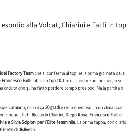
ordio alla Volcat, Chiarini e Failli in top
ddei Factory Team
che si conferma al top nella prima giornata della
 Francesco Failli
subito in
top 10.
Poteva andare anche meglio se
a caduta che gli ha fatto perdere tempo prezioso. Ma la partita è
sole catalano, con circa
20 gradi
e cielo nuvoloso, in un clima quasi
on cinque atleti:
Riccardo Chiarini, Diego Rosa, Francesco Failli e
le e Silvia Scipioni per l’Elite femminile
. La prima tappa, con orario
0 metri di dislivello
.