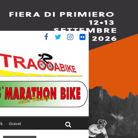
è 4^
ani
rk
Gravel