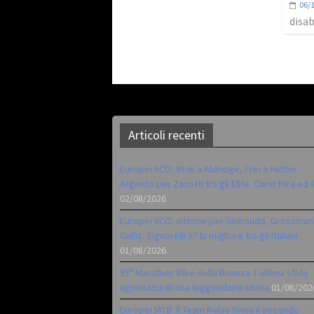
06/
disab
Articoli recenti
Europei XCO: titoli a Aldridge, Frei e Hutter.
Argento per Zanotti tra gli Elite. Corvi fora ed 
02/08/2026
Europei XCO: vittorie per Ghibaudo, Grossman
Gallis. Signorelli 5^ la migliore tra gli italiani
01/08/2026
35ª Marathon Bike della Brianza: l’ultima sfida
agonistica di una leggendaria storia
01/08/202
Europei MTB: il Team Relay firma il secondo