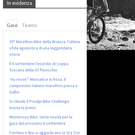
In evidenza
Gare
Teams
35ª Marathon Bike della Brianza: l’ultima
sfida agonistica di una leggendaria
storia
Il 6 settembre l’esordio di Coppa
Toscana della Gf Pinocchio
“Au revoir” Monselice in Rosa. Il
campionato italiano marathon passa a
Gallio
Si chiude il Prealpi Bike Challenge:
buona la prima
Monterosa Bike: tante novità per la
gara del prossimo 6 settembre
Fontana e Nisi si aggiudicano la 31a Troi