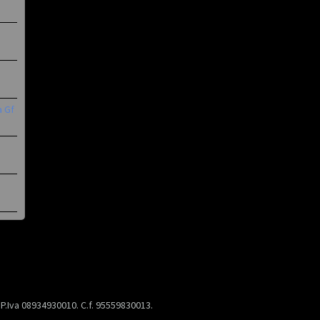
a Gf
) P.Iva 08934930010. C.f. 95559830013.