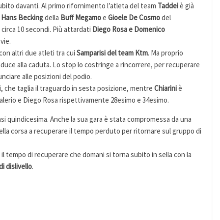
 subito davanti. Al primo rifornimento l’atleta del team
Taddei
è già
i
Hans Becking
della
Buff Megamo
e
Gioele De Cosmo
del
 circa 10 secondi. Più attardati
Diego Rosa e Domenico
vie.
on altri due atleti tra cui
Samparisi del team Ktm
. Ma proprio
nduce alla caduta. Lo stop lo costringe a rincorrere, per recuperare
ciare alle posizioni del podio.
lli, che taglia il traguardo in sesta posizione, mentre
Chiarini
è
Valerio e Diego Rosa rispettivamente 28esimo e 34esimo.
asi quindicesima. Anche la sua gara è stata compromessa da una
lla corsa a recuperare il tempo perduto per ritornare sul gruppo di
 il tempo di recuperare che domani si torna subito in sella con la
i dislivello
.