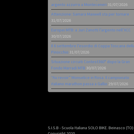
argento azzurro a Monteceneri
31/07/2026
Attenzione: Samara Maxwell sta per tornare
31/07/2026
Europei MTB: a Juri Zanotti l’argento nell’XCC
30/07/2026
Il 6 settembre l’esordio di Coppa Toscana dell
Pinocchio
31/07/2026
Situazione circuiti Contest360° dopo la Gran
Fondo Marradi MTB
30/07/2026
“Au revoir” Monselice in Rosa. Il campionato
italiano marathon passa a Gallio
29/07/2026
S.I.S.B - Scuola Italiana SOLO BIKE. Beinasco (TO
Copyright 2020