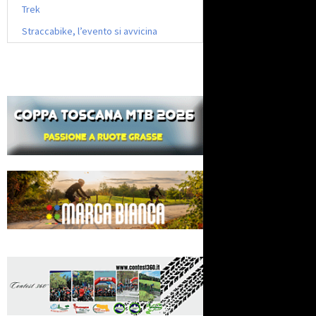
Trek
Straccabike, l’evento si avvicina