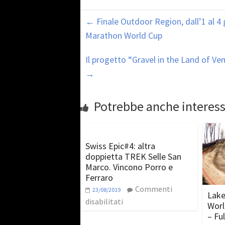
←
Finale Outdoor Region, dall’1 al 4
Marathon World Cup
Il progetto “Gravel in the Land of Ve
→
Potrebbe anche interess
Swiss Epic#4: altra
doppietta TREK Selle San
Marco. Vincono Porro e
Ferraro
Commenti
23/08/2019
Lake
disabilitati
Worl
– Fu