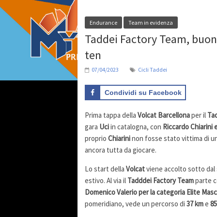
Endurance
Team in evidenza
Taddei Factory Team, buon es
ten
07/04/2023
Cicli Taddei
Condividi su Facebook
Prima tappa della
Volcat Barcellona
per il
Ta
gara
Uci
in catalogna, con
Riccardo Chiarini e
proprio
Chiarini
non fosse stato vittima di un
ancora tutta da giocare.
Lo start della
Volcat
viene accolto sotto dal 
estivo. Al via il
Tadddei Factory Team
parte c
Domenico Valerio per la categoria Elite Maschi
pomeridiano, vede un percorso di
37 km
e
85