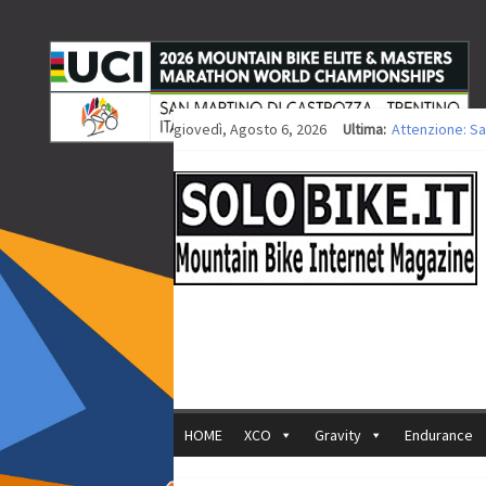
giovedì, Agosto 6, 2026
Ultima:
Attenzione: Sa
Europei XCO: ti
Europei XCO: vi
35ª Marathon Bi
Europei MTB: i
HOME
XCO
Gravity
Endurance