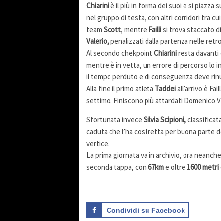
Chiarini
è il più in forma dei suoi e si piazza
nel gruppo di testa, con altri corridori tra cu
team
Scott
, mentre
Failli
si trova staccato di
Valerio,
penalizzati dalla partenza nelle retro
Al secondo chekpoint
Chiarini
resta davanti c
mentre è in vetta, un errore di percorso lo i
il tempo perduto e di conseguenza deve rinun
Alla fine il primo atleta
Taddei
all’arrivo è Fai
settimo. Finiscono più attardati Domenico 
Sfortunata invece
Silvia Scipioni,
classificat
caduta che l’ha costretta per buona parte de
vertice.
La prima giornata va in archivio, ora neanche
seconda tappa, con
67km
e oltre
1600 metri d
Condividi su Facebook