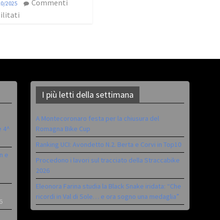
Commenti
10/2025
ilitati
I più letti della settimana
A Montecoronaro festa per la chiusura del
è 4^
Romagna Bike Cup
Ranking UCI: Avondetto N.2. Berta e Corvi in Top10
n e
Procedono i lavori sul tracciato della Straccabike
2026
Eleonora Farina studia la Black Snake iridata: “Che
ricordi in Val di Sole… e ora sogno una medaglia”
6