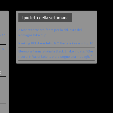
I più letti della settimana
A Montecoronaro festa per la chiusura del
è 4^
Romagna Bike Cup
Ranking UCI: Avondetto N.2. Berta e Corvi in Top10
n e
Eleonora Farina studia la Black Snake iridata: “Che
ricordi in Val di Sole… e ora sogno una medaglia”
6