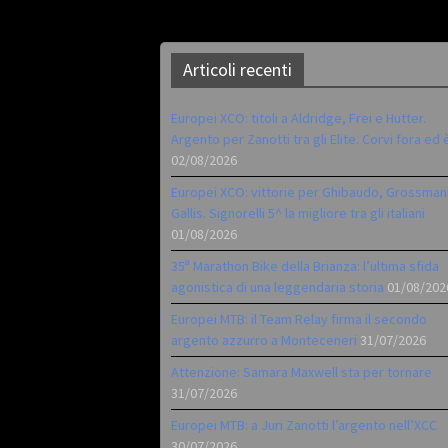
Articoli recenti
Europei XCO: titoli a Aldridge, Frei e Hutter.
Argento per Zanotti tra gli Elite. Corvi fora ed 
02/08/2026
Europei XCO: vittorie per Ghibaudo, Grossman
Gallis. Signorelli 5^ la migliore tra gli italiani
01/08/2026
35ª Marathon Bike della Brianza: l’ultima sfida
agonistica di una leggendaria storia
01/08/202
Europei MTB: il Team Relay firma il secondo
argento azzurro a Monteceneri
31/07/2026
Attenzione: Samara Maxwell sta per tornare
31/07/2026
Europei MTB: a Juri Zanotti l’argento nell’XCC
30/07/2026