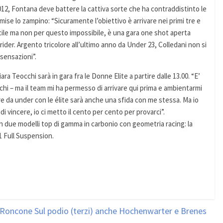
2012, Fontana deve battere la cattiva sorte che ha contraddistinto le
 mise lo zampino: “Sicuramente l’obiettivo è arrivare nei primi tre e
fficile ma non per questo impossibile, è una gara one shot aperta
ider. Argento tricolore all’ultimo anno da Under 23, Colledani non si
sensazioni”.
ara Teocchi sarà in gara fra le Donne Elite a partire dalle 13.00. “E’
hi – ma il team mi ha permesso di arrivare qui prima e ambientarmi
re da under con le élite sarà anche una sfida con me stessa. Ma io
 di vincere, io ci metto il cento per cento per provarci”.
n due modelli top di gamma in carbonio con geometria racing: la
1 Full Suspension.
 Roncone Sul podio (terzi) anche Hochenwarter e Brenes