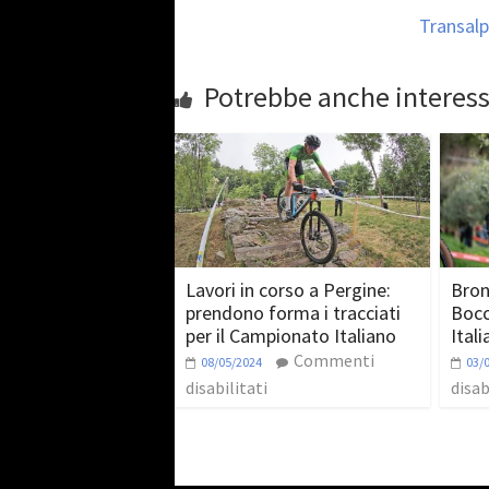
Transalp
Potrebbe anche interess
Lavori in corso a Pergine:
Bron
prendono forma i tracciati
Bocc
per il Campionato Italiano
Itali
Commenti
08/05/2024
03/
disabilitati
disab