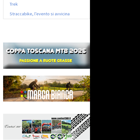
Trek
Straccabike, l’evento si avvicina