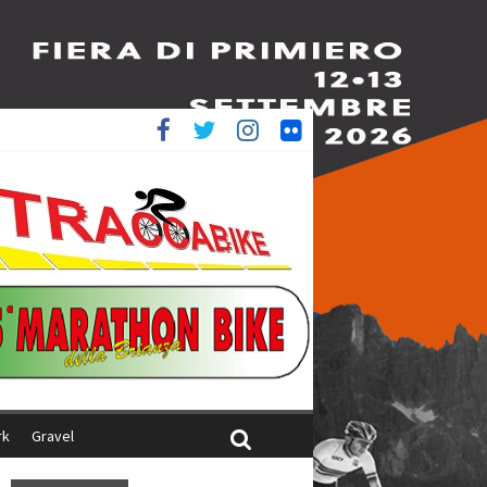
è 4^
iani
rk
Gravel