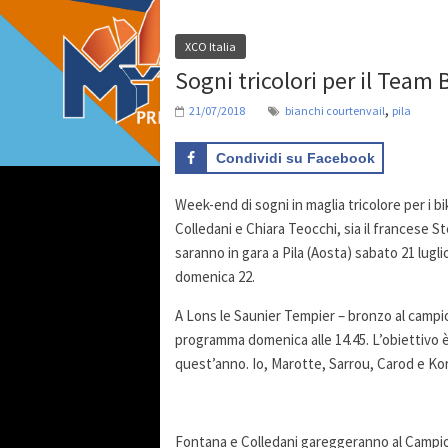
XCO Italia
Sogni tricolori per il Team
,
21/07/2018
bianchi courtenvail
pila
Condividi su Facebook
Week-end di sogni in maglia tricolore per i b
Colledani e Chiara Teocchi, sia il francese Ste
saranno in gara a Pila (Aosta) sabato 21 lugli
domenica 22.
A Lons le Saunier Tempier – bronzo al campio
programma domenica alle 14.45. L’obiettivo è
quest’anno. Io, Marotte, Sarrou, Carod e Kore
Fontana e Colledani gareggeranno al Campionat