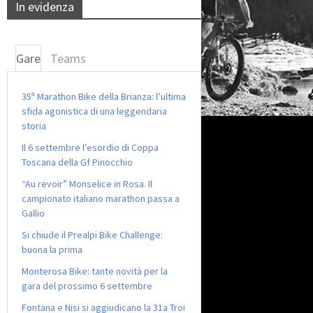
In evidenza
Gare
Teams
35ª Marathon Bike della Brianza: l’ultima
sfida agonistica di una leggendaria
storia
Il 6 settembre l’esordio di Coppa
Toscana della Gf Pinocchio
“Au revoir” Monselice in Rosa. Il
campionato italiano marathon passa a
Gallio
Si chiude il Prealpi Bike Challenge:
buona la prima
Monterosa Bike: tante novità per la
gara del prossimo 6 settembre
Fontana e Nisi si aggiudicano la 31a Troi