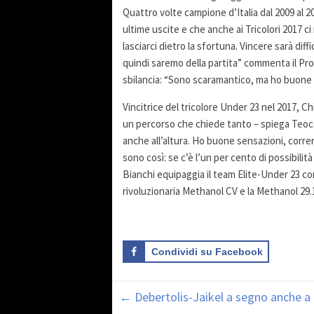
Quattro volte campione d’Italia dal 2009 al 
ultime uscite e che anche ai Tricolori 2017 ci
lasciarci dietro la sfortuna. Vincere sarà di
quindi saremo della partita” commenta il Pror
sbilancia: “Sono scaramantico, ma ho buone 
Vincitrice del tricolore Under 23 nel 2017, Chi
un percorso che chiede tanto – spiega Teocc
anche all’altura. Ho buone sensazioni, corre
sono così: se c’è l’un per cento di possibilità
Bianchi equipaggia il team Elite-Under 23 co
rivoluzionaria Methanol CV e la Methanol 29.
Condividi su Facebook
←
Debertolis-Jaikel a segno anche a