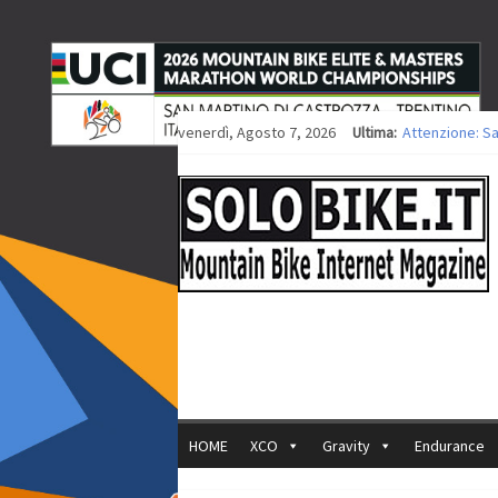
venerdì, Agosto 7, 2026
Ultima:
Attenzione: S
Europei XCO: ti
Europei XCO: vi
35ª Marathon B
Europei MTB: i
HOME
XCO
Gravity
Endurance