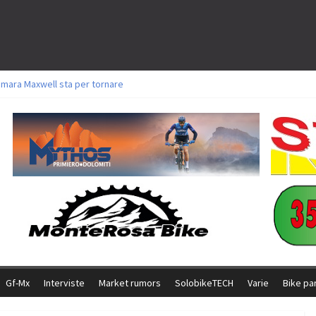
amara Maxwell sta per tornare
toli a Aldridge, Frei e Hutter. Argento per Zanotti tra gli Elite. Corvi fora ed 
ttorie per Ghibaudo, Grossmann e Gallis. Signorelli 5^ la migliore tra gli ital
ike della Brianza: l’ultima sfida agonistica di una leggendaria storia
l Team Relay firma il secondo argento azzurro a Monteceneri
Gf-Mx
Interviste
Market rumors
SolobikeTECH
Varie
Bike pa