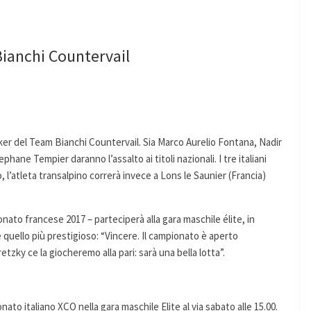
 Bianchi Countervail
iker del Team Bianchi Countervail. Sia Marco Aurelio Fontana, Nadir
phane Tempier daranno l’assalto ai titoli nazionali. I tre italiani
o, l’atleta transalpino correrà invece a Lons le Saunier (Francia)
nato francese 2017 – parteciperà alla gara maschile élite, in
 quello più prestigioso: “Vincere. Il campionato è aperto
tzky ce la giocheremo alla pari: sarà una bella lotta”.
o italiano XCO nella gara maschile Elite al via sabato alle 15.00.