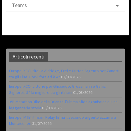
Teams
Articoli recenti
Europei XCO: titoli a Aldridge, Frei e Hutter. Argento per Zanotti
tra gli Elite. Corvi fora ed è 4^
02/08/2026
Europei XCO: vittorie per Ghibaudo, Grossmann e Gallis.
Signorelli 5^ la migliore tra gli italiani
01/08/2026
35ª Marathon Bike della Brianza: l’ultima sfida agonistica di una
leggendaria storia
01/08/2026
Europei MTB: il Team Relay firma il secondo argento azzurro a
Monteceneri
31/07/2026