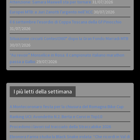
Attenzione: Samara Maxwell sta per tornare
31/07/2026
Europei MTB: a Juri Zanotti l’argento nell’XCC
30/07/2026
Il 6 settembre l’esordio di Coppa Toscana della Gf Pinocchio
31/07/2026
Situazione circuiti Contest360° dopo la Gran Fondo Marradi MTB
30/07/2026
“Au revoir” Monselice in Rosa. Il campionato italiano marathon
passa a Gallio
29/07/2026
I più letti della settimana
A Montecoronaro festa per la chiusura del Romagna Bike Cup
Ranking UCI: Avondetto N.2. Berta e Corvi in Top10
Procedono i lavori sul tracciato della Straccabike 2026
Eleonora Farina studia la Black Snake iridata: “Che ricordi in Val di