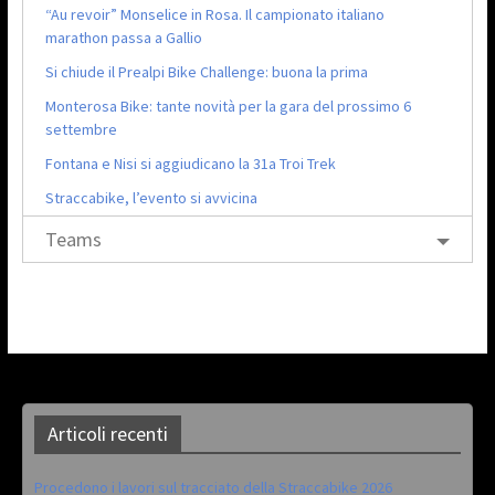
“Au revoir” Monselice in Rosa. Il campionato italiano
marathon passa a Gallio
Si chiude il Prealpi Bike Challenge: buona la prima
Monterosa Bike: tante novità per la gara del prossimo 6
settembre
Fontana e Nisi si aggiudicano la 31a Troi Trek
Straccabike, l’evento si avvicina
Teams
Articoli recenti
Procedono i lavori sul tracciato della Straccabike 2026