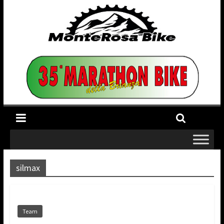
silmax
Team