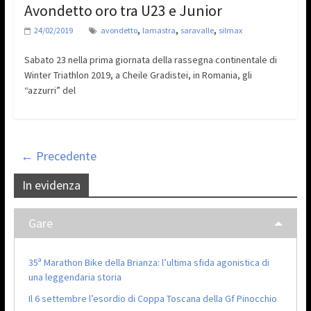
Avondetto oro tra U23 e Junior
,
,
,
24/02/2019
avondetto
lamastra
saravalle
silmax
Sabato 23 nella prima giornata della rassegna continentale di
Winter Triathlon 2019, a Cheile Gradistei, in Romania, gli
“azzurri” del
← Precedente
In evidenza
Gare
35ª Marathon Bike della Brianza: l’ultima sfida agonistica di
una leggendaria storia
Il 6 settembre l’esordio di Coppa Toscana della Gf Pinocchio