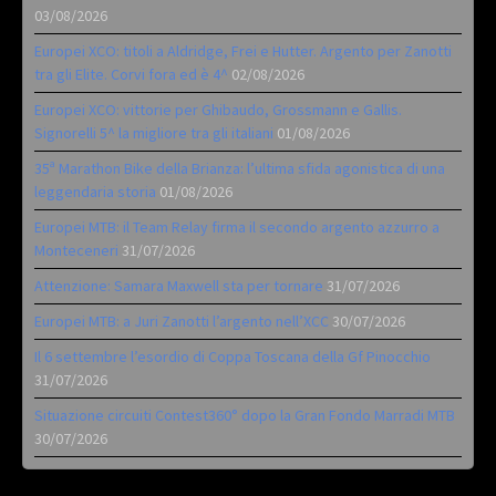
03/08/2026
Europei XCO: titoli a Aldridge, Frei e Hutter. Argento per Zanotti
tra gli Elite. Corvi fora ed è 4^
02/08/2026
Europei XCO: vittorie per Ghibaudo, Grossmann e Gallis.
Signorelli 5^ la migliore tra gli italiani
01/08/2026
35ª Marathon Bike della Brianza: l’ultima sfida agonistica di una
leggendaria storia
01/08/2026
Europei MTB: il Team Relay firma il secondo argento azzurro a
Monteceneri
31/07/2026
Attenzione: Samara Maxwell sta per tornare
31/07/2026
Europei MTB: a Juri Zanotti l’argento nell’XCC
30/07/2026
Il 6 settembre l’esordio di Coppa Toscana della Gf Pinocchio
31/07/2026
Situazione circuiti Contest360° dopo la Gran Fondo Marradi MTB
30/07/2026