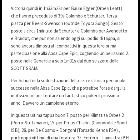
Vittoria quindi in 1h33m22s per Baum Egger (Orbea Leatt)
che hanno preceduto di 39s Colombo e Schurter. Terza
piazza per Beers-Swenson (outride Toyota Songo). Sesto
posto a circa 1minuto da Schurter e Colombo per Avondetto
e Braidot, che pur non salendo oggi sul podio di tappa, si
sono ancora dimostrati combattivi in questa loro prima
partecipazione alla Absa Cape Epic, cogliendo un bellissimo 2.
posto nella Generale a solo 1m31s dal duo svizzero della
SCOTT SRAM.
Per Schurter la soddisfazione del terzo e storico personale
successo nella Absa Cape Epic, che potrebbe forse dargli la
motivazione per tentare un fantastico poker il prossimo
anno. Davvero un campione eterno.
In questa ultima tappa buon 7. posto per Klimatiza Orbea 2
(Porro-Stutzmann), 15. per Pruus Chiarini (Cannondale Sport
ISB), 28. per De Cosmo – Dorigoni (Torpado Kenda FSA) ,
purtroppo vittime di una foratura. 35. Ferrero – Lamastra (BH