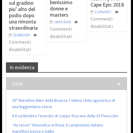
benissimo
sul gradino
Cape Epic 2018
donne e
piu’ alto del
11/09/2017
masters
podio dopo
Commenti
una rimonta
18/07/2018
disabilitati
straordinaria
Commenti
22/08/2024
disabilitati
Commenti
disabilitati
In evidenza
Gare
35ª Marathon Bike della Brianza: l’ultima sfida agonistica di
una leggendaria storia
Il 6 settembre l’esordio di Coppa Toscana della Gf Pinocchio
“Au revoir” Monselice in Rosa. Il campionato italiano
marathon passa a Gallio