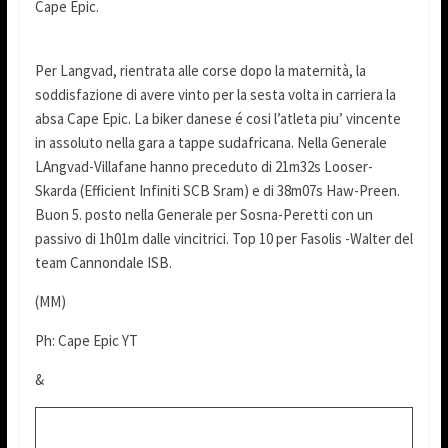
Cape Epic.
Per Langvad, rientrata alle corse dopo la maternità, la
soddisfazione di avere vinto per la sesta volta in carriera la
absa Cape Epic. La biker danese é cosi l’atleta piu’ vincente
in assoluto nella gara a tappe sudafricana. Nella Generale
LAngvad-Villafane hanno preceduto di 21m32s Looser-
Skarda (Efficient Infiniti SCB Sram) e di 38m07s Haw-Preen.
Buon 5. posto nella Generale per Sosna-Peretti con un
passivo di 1h01m dalle vincitrici. Top 10 per Fasolis -Walter del
team Cannondale ISB.
(MM)
Ph: Cape Epic YT
&