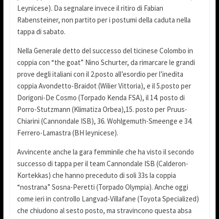
Leynicese). Da segnalare invece il ritiro di Fabian
Rabensteiner, non partito per i postumi della caduta nella
tappa di sabato.
Nella Generale detto del successo del ticinese Colombo in
coppia con “the goat” Nino Schurter, da rimarcare le grandi
prove degli italiani con il 2.posto all’esordio per l’inedita
coppia Avondetto-Braidot (Wilier Vittoria), e il 5.posto per
Dorigoni-De Cosmo (Torpado Kenda FSA), il 14. posto di
Porro-Stutzmann (Klimatiza Orbea),15. posto per Pruus-
Chiarini (Cannondale ISB), 36. Wohlgemuth-Smeenge e 34.
Ferrero-Lamastra (BH leynicese).
Avvincente anche la gara femminile che ha visto il secondo
successo di tappa per il team Cannondale ISB (Calderon-
Kortekkas) che hanno preceduto di soli 33s la coppia
“nostrana” Sosna-Peretti (Torpado Olympia). Anche oggi
come ieri in controllo Langvad-Villafane (Toyota Specialized)
che chiudono al sesto posto, ma stravincono questa absa