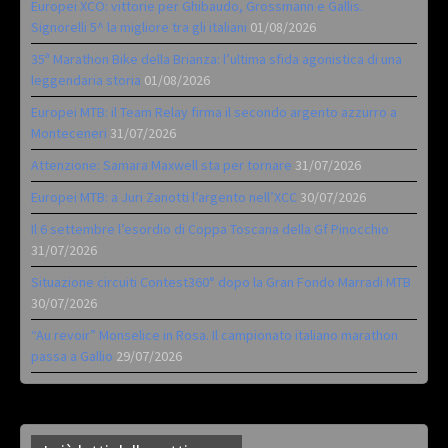
Europei XCO: vittorie per Ghibaudo, Grossmann e Gallis.
Signorelli 5^ la migliore tra gli italiani
01/08/2026
35ª Marathon Bike della Brianza: l’ultima sfida agonistica di una
leggendaria storia
01/08/2026
Europei MTB: il Team Relay firma il secondo argento azzurro a
Monteceneri
31/07/2026
Attenzione: Samara Maxwell sta per tornare
31/07/2026
Europei MTB: a Juri Zanotti l’argento nell’XCC
30/07/2026
Il 6 settembre l’esordio di Coppa Toscana della Gf Pinocchio
31/07/2026
Situazione circuiti Contest360° dopo la Gran Fondo Marradi MTB
30/07/2026
“Au revoir” Monselice in Rosa. Il campionato italiano marathon
passa a Gallio
29/07/2026