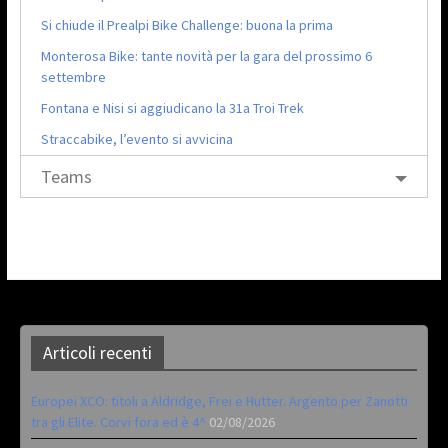
Si chiude il Prealpi Bike Challenge: buona la prima
Monterosa Bike: tante novità per la gara del prossimo 6
settembre
Fontana e Nisi si aggiudicano la 31a Troi Trek
Straccabike, l’evento si avvicina
Teams
Articoli recenti
Europei XCO: titoli a Aldridge, Frei e Hutter. Argento per Zanotti
tra gli Elite. Corvi fora ed è 4^
02/08/2026