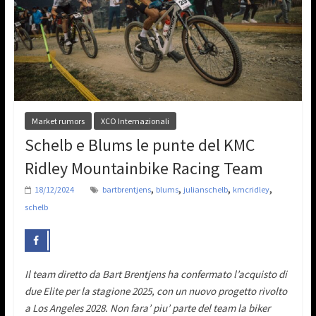
Market rumors
XCO Internazionali
Schelb e Blums le punte del KMC
Ridley Mountainbike Racing Team
,
,
,
,
18/12/2024
bartbrentjens
blums
julianschelb
kmcridley
schelb
Il team diretto da Bart Brentjens ha confermato l’acquisto di
due Elite per la stagione 2025, con un nuovo progetto rivolto
a Los Angeles 2028. Non fara’ piu’ parte del team la biker