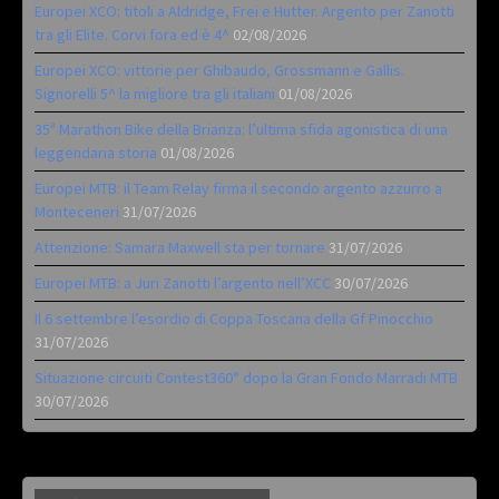
Europei XCO: titoli a Aldridge, Frei e Hutter. Argento per Zanotti
tra gli Elite. Corvi fora ed è 4^
02/08/2026
Europei XCO: vittorie per Ghibaudo, Grossmann e Gallis.
Signorelli 5^ la migliore tra gli italiani
01/08/2026
35ª Marathon Bike della Brianza: l’ultima sfida agonistica di una
leggendaria storia
01/08/2026
Europei MTB: il Team Relay firma il secondo argento azzurro a
Monteceneri
31/07/2026
Attenzione: Samara Maxwell sta per tornare
31/07/2026
Europei MTB: a Juri Zanotti l’argento nell’XCC
30/07/2026
Il 6 settembre l’esordio di Coppa Toscana della Gf Pinocchio
31/07/2026
Situazione circuiti Contest360° dopo la Gran Fondo Marradi MTB
30/07/2026