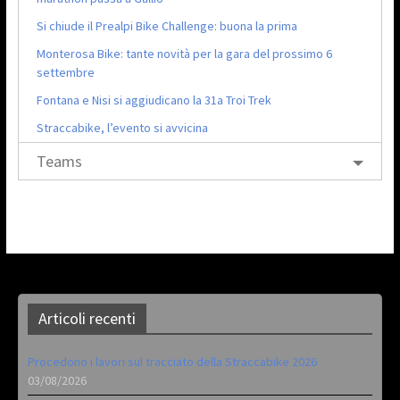
Si chiude il Prealpi Bike Challenge: buona la prima
Monterosa Bike: tante novità per la gara del prossimo 6
settembre
Fontana e Nisi si aggiudicano la 31a Troi Trek
Straccabike, l’evento si avvicina
Teams
Articoli recenti
Procedono i lavori sul tracciato della Straccabike 2026
03/08/2026