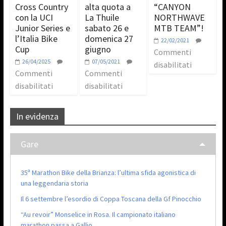
Cross Country
alta quota a
“CANYON
con la UCI
La Thuile
NORTHWAVE
Junior Series e
sabato 26 e
MTB TEAM”!
l’Italia Bike
domenica 27
22/02/2021
Cup
giugno
Commenti
26/04/2025
07/05/2021
disabilitati
Commenti
Commenti
disabilitati
disabilitati
In evidenza
Gare
35ª Marathon Bike della Brianza: l’ultima sfida agonistica di
una leggendaria storia
Il 6 settembre l’esordio di Coppa Toscana della Gf Pinocchio
“Au revoir” Monselice in Rosa. Il campionato italiano
marathon passa a Gallio