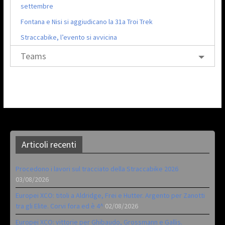
settembre
Fontana e Nisi si aggiudicano la 31a Troi Trek
Straccabike, l’evento si avvicina
Teams
Articoli recenti
Procedono i lavori sul tracciato della Straccabike 2026
03/08/2026
Europei XCO: titoli a Aldridge, Frei e Hutter. Argento per Zanotti
tra gli Elite. Corvi fora ed è 4^
02/08/2026
Europei XCO: vittorie per Ghibaudo, Grossmann e Gallis.