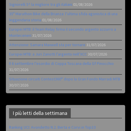
Signorelli 5^ la migliore tra gli italiani
01/08/2026
35ª Marathon Bike della Brianza: l’ultima sfida agonistica di una
leggendaria storia
01/08/2026
Europei MTB: il Team Relay firma il secondo argento azzurro a
Monteceneri
31/07/2026
Attenzione: Samara Maxwell sta per tornare
31/07/2026
Europei MTB: a Juri Zanotti l’argento nell’XCC
30/07/2026
Il 6 settembre l’esordio di Coppa Toscana della Gf Pinocchio
31/07/2026
Situazione circuiti Contest360° dopo la Gran Fondo Marradi MTB
30/07/2026
I più letti della settimana
Ranking UCI: Avondetto N.2. Berta e Corvi in Top10