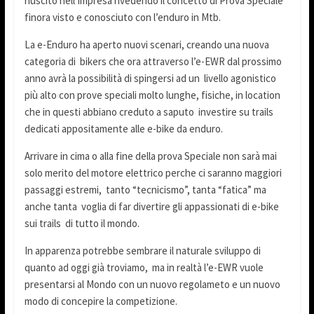
riuscito nell’impresa rivedendo il concetto di Prova Speciale
finora visto e conosciuto con l’enduro in Mtb.
La e-Enduro ha aperto nuovi scenari, creando una nuova
categoria di bikers che ora attraverso l’e-EWR dal prossimo
anno avrà la possibilità di spingersi ad un livello agonistico
più alto con prove speciali molto lunghe, fisiche, in location
che in questi abbiano creduto a saputo investire su trails
dedicati appositamente alle e-bike da enduro.
Arrivare in cima o alla fine della prova Speciale non sarà mai
solo merito del motore elettrico perche ci saranno maggiori
passaggi estremi, tanto “tecnicismo”, tanta “fatica” ma
anche tanta voglia di far divertire gli appassionati di e-bike
sui trails di tutto il mondo.
In apparenza potrebbe sembrare il naturale sviluppo di
quanto ad oggi già troviamo, ma in realtà l’e-EWR vuole
presentarsi al Mondo con un nuovo regolameto e un nuovo
modo di concepire la competizione.