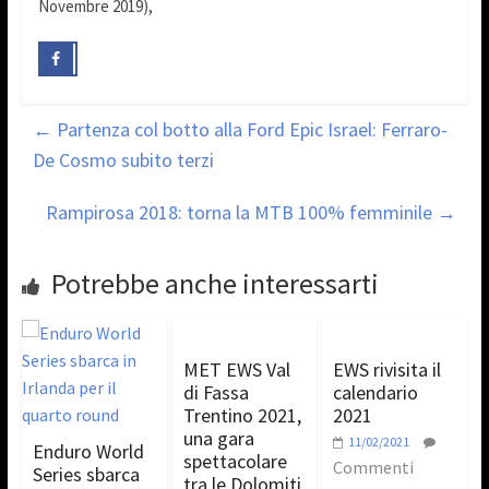
Novembre 2019),
←
Partenza col botto alla Ford Epic Israel: Ferraro-
De Cosmo subito terzi
Rampirosa 2018: torna la MTB 100% femminile
→
Potrebbe anche interessarti
MET EWS Val
EWS rivisita il
di Fassa
calendario
Trentino 2021,
2021
una gara
11/02/2021
Enduro World
spettacolare
Commenti
Series sbarca
tra le Dolomiti