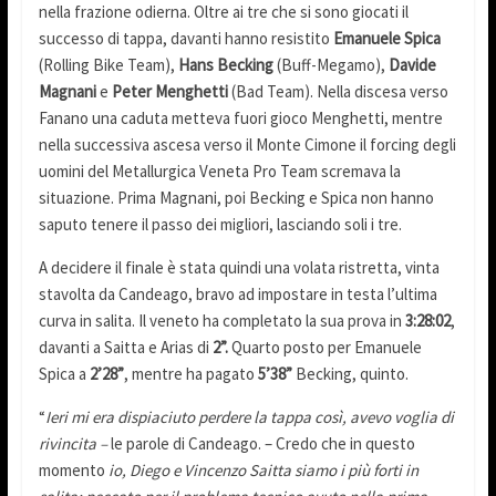
nella frazione odierna. Oltre ai tre che si sono giocati il
successo di tappa, davanti hanno resistito
Emanuele Spica
(Rolling Bike Team),
Hans Becking
(Buff-Megamo),
Davide
Magnani
e
Peter Menghetti
(Bad Team). Nella discesa verso
Fanano una caduta metteva fuori gioco Menghetti, mentre
nella successiva ascesa verso il Monte Cimone il forcing degli
uomini del Metallurgica Veneta Pro Team scremava la
situazione. Prima Magnani, poi Becking e Spica non hanno
saputo tenere il passo dei migliori, lasciando soli i tre.
A decidere il finale è stata quindi una volata ristretta, vinta
stavolta da Candeago, bravo ad impostare in testa l’ultima
curva in salita. Il veneto ha completato la sua prova in
3:28:02
,
davanti a Saitta e Arias di
2”.
Quarto posto per Emanuele
Spica a
2’28”
, mentre ha pagato
5’38”
Becking, quinto.
“
Ieri mi era dispiaciuto perdere la tappa così, avevo voglia di
rivincita –
le parole di Candeago. – Credo che in questo
momento
io, Diego e Vincenzo Saitta siamo i più forti in