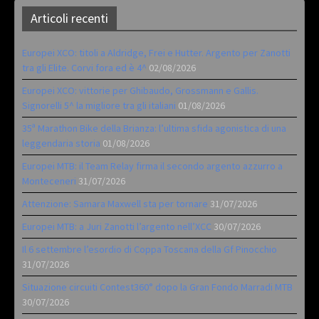
Articoli recenti
Europei XCO: titoli a Aldridge, Frei e Hutter. Argento per Zanotti
tra gli Elite. Corvi fora ed è 4^
02/08/2026
Europei XCO: vittorie per Ghibaudo, Grossmann e Gallis.
Signorelli 5^ la migliore tra gli italiani
01/08/2026
35ª Marathon Bike della Brianza: l’ultima sfida agonistica di una
leggendaria storia
01/08/2026
Europei MTB: il Team Relay firma il secondo argento azzurro a
Monteceneri
31/07/2026
Attenzione: Samara Maxwell sta per tornare
31/07/2026
Europei MTB: a Juri Zanotti l’argento nell’XCC
30/07/2026
Il 6 settembre l’esordio di Coppa Toscana della Gf Pinocchio
31/07/2026
Situazione circuiti Contest360° dopo la Gran Fondo Marradi MTB
30/07/2026