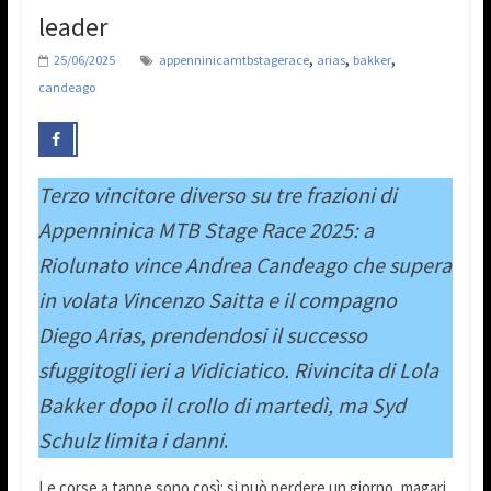
leader
,
,
,
25/06/2025
appenninicamtbstagerace
arias
bakker
candeago
Terzo vincitore diverso su tre frazioni di
Appenninica MTB Stage Race 2025: a
Riolunato vince Andrea Candeago che supera
in volata Vincenzo Saitta e il compagno
Diego Arias, prendendosi il successo
sfuggitogli ieri a Vidiciatico. Rivincita di Lola
Bakker dopo il crollo di martedì, ma Syd
Schulz limita i danni
.
Le corse a tappe sono così: si può perdere un giorno, magari