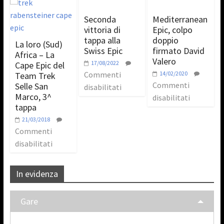
Seconda
Mediterranean
vittoria di
Epic, colpo
tappa alla
doppio
La loro (Sud)
Swiss Epic
firmato David
Africa – La
Valero
17/08/2022
Cape Epic del
Commenti
14/02/2020
Team Trek
Commenti
Selle San
disabilitati
Marco, 3^
disabilitati
tappa
21/03/2018
Commenti
disabilitati
In evidenza
Gare