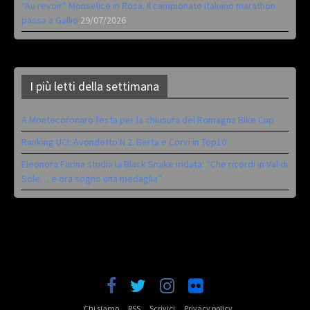
“Au revoir” Monselice in Rosa. Il campionato italiano marathon
passa a Gallio
29/07/2026
I più letti della settimana
A Montecoronaro festa per la chiusura del Romagna Bike Cup
Ranking UCI: Avondetto N.2. Berta e Corvi in Top10
Eleonora Farina studia la Black Snake iridata: “Che ricordi in Val di
Sole… e ora sogno una medaglia”
Chi siamo
RSS
Scrivici
Privacy policy