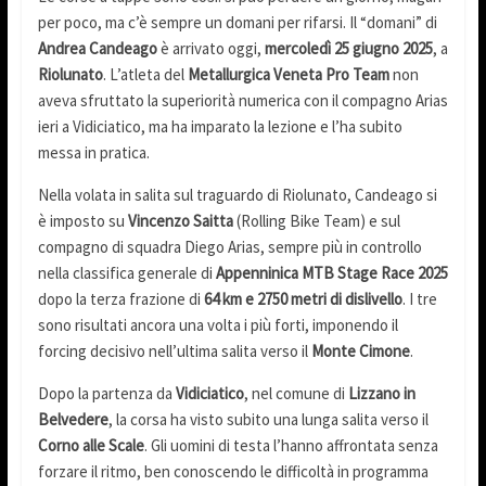
per poco, ma c’è sempre un domani per rifarsi. Il “domani” di
Andrea Candeago
è arrivato oggi,
mercoledì 25 giugno 2025
, a
Riolunato
. L’atleta del
Metallurgica Veneta Pro Team
non
aveva sfruttato la superiorità numerica con il compagno Arias
ieri a Vidiciatico, ma ha imparato la lezione e l’ha subito
messa in pratica.
Nella volata in salita sul traguardo di Riolunato, Candeago si
è imposto su
Vincenzo Saitta
(Rolling Bike Team) e sul
compagno di squadra Diego Arias, sempre più in controllo
nella classifica generale di
Appenninica MTB Stage Race 2025
dopo la terza frazione di
64 km e 2750 metri di dislivello
. I tre
sono risultati ancora una volta i più forti, imponendo il
forcing decisivo nell’ultima salita verso il
Monte Cimone
.
Dopo la partenza da
Vidiciatico
, nel comune di
Lizzano in
Belvedere
, la corsa ha visto subito una lunga salita verso il
Corno alle Scale
. Gli uomini di testa l’hanno affrontata senza
forzare il ritmo, ben conoscendo le difficoltà in programma