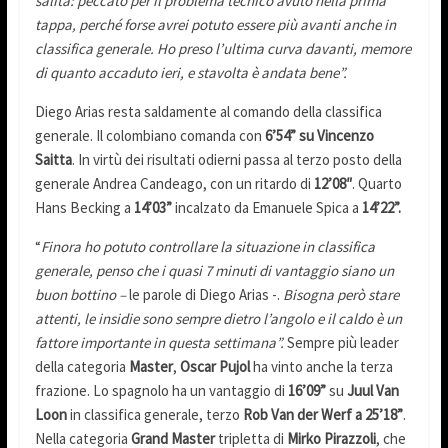
salita: peccato per il problema tecnico avuto nella prima
tappa, perché forse avrei potuto essere più avanti anche in
classifica generale. Ho preso l’ultima curva davanti, memore
di quanto accaduto ieri, e stavolta è andata bene”.
Diego Arias resta saldamente al comando della classifica
generale. Il colombiano comanda con
6’54” su Vincenzo
Saitta
. In virtù dei risultati odierni passa al terzo posto della
generale Andrea Candeago, con un ritardo di
12’08″
. Quarto
Hans Becking a
14’03”
incalzato da Emanuele Spica a
14’22”.
“
Finora ho potuto controllare la situazione in classifica
generale, penso che i quasi 7 minuti di vantaggio siano un
buon bottino –
le parole di Diego Arias -.
Bisogna però stare
attenti, le insidie sono sempre dietro l’angolo e il caldo è un
fattore importante in questa settimana”.
Sempre più leader
della categoria
Master
,
Oscar Pujol
ha vinto anche la terza
frazione. Lo spagnolo ha un vantaggio di
16’09”
su
Juul Van
Loon
in classifica generale, terzo
Rob Van der Werf a 25’18”
.
Nella categoria
Grand Master
tripletta di
Mirko Pirazzoli
, che