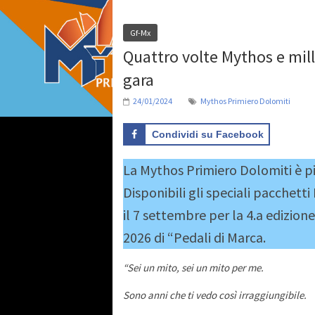
Gf-Mx
Quattro volte Mythos e mil
gara
24/01/2024
Mythos Primiero Dolomiti
Condividi su Facebook
La Mythos Primiero Dolomiti è pi
Disponibili gli speciali pacchetti 
il 7 settembre per la 4.a edizion
2026 di “Pedali di Marca.
“Sei un mito, sei un mito per me.
Sono anni che ti vedo così irraggiungibile.