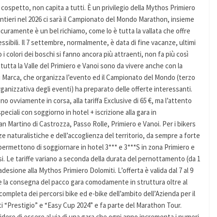
 cospetto, non capita a tutti. È un privilegio della Mythos Primiero
ntieri nel 2026 ci sarà il Campionato del Mondo Marathon, insieme
curamente è un bel richiamo, come lo è tutta la vallata che offre
essibili. Il 7 settembre, normalmente, è data di fine vacanze, ultimi
colori dei boschi si fanno ancora più attraenti, non fa più così
tutta la Valle del Primiero e Vanoi sono da vivere anche con la
 di Marca, che organizza l’evento ed il Campionato del Mondo (terzo
rganizzativa degli eventi) ha preparato delle offerte interessanti.
no ovviamente in corsa, alla tariffa Exclusive di 65 €, ma l’attento
ciali con soggiorno in hotel + iscrizione alla gara in
an Martino di Castrozza, Passo Rolle, Primiero e Vanoi. Per i bikers
e naturalistiche e dell’accoglienza del territorio, da sempre a forte
 permettono di soggiornare in hotel 3*** e 3***S in zona Primiero e
i. Le tariffe variano a seconda della durata del pernottamento (da 1
desione alla Mythos Primiero Dolomiti. L’offerta è valida dal 7 al 9
 la consegna del pacco gara comodamente in struttura oltre al
a completa dei percorsi bike ed e-bike dell’ambito dell’Azienda per il
iti “Prestigio” e “Easy Cup 2024” e fa parte del Marathon Tour.
idere di essere al via di una gara che ogni anno incrementa i numeri