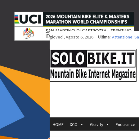
giovedì, Agosto 6, 2026
Ultima:
Attenzione: Sa
Europei XCO: ti
Europei XCO: vi
35ª Marathon Bi
Europei MTB: i
HOME
XCO
Gravity
Endurance