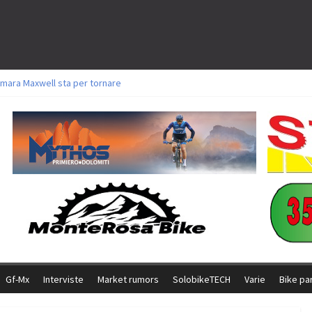
mara Maxwell sta per tornare
toli a Aldridge, Frei e Hutter. Argento per Zanotti tra gli Elite. Corvi fora ed 
ttorie per Ghibaudo, Grossmann e Gallis. Signorelli 5^ la migliore tra gli itali
ke della Brianza: l’ultima sfida agonistica di una leggendaria storia
l Team Relay firma il secondo argento azzurro a Monteceneri
Gf-Mx
Interviste
Market rumors
SolobikeTECH
Varie
Bike pa