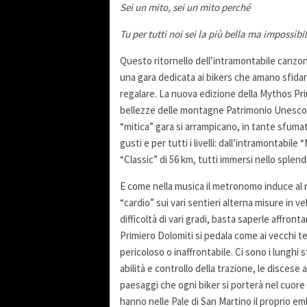
Sei un mito, sei un mito perché
Tu per tutti noi sei la più bella ma impossibil
Questo ritornello dell’intramontabile canzon
una gara dedicata ai bikers che amano sfidar
regalare. La nuova edizione della Mythos Prim
bellezze delle montagne Patrimonio Unesco, an
“mitica” gara si arrampicano, in tante sfumatur
gusti e per tutti i livelli: dall’intramontabil
“Classic” di 56 km, tutti immersi nello splendi
E come nella musica il metronomo induce al r
“cardio” sui vari sentieri alterna misure in 
difficoltà di vari gradi, basta saperle affron
Primiero Dolomiti si pedala come ai vecchi 
pericoloso o inaffrontabile. Ci sono i lunghi 
abilità e controllo della trazione, le discese
paesaggi che ogni biker si porterà nel cuore
hanno nelle Pale di San Martino il proprio e