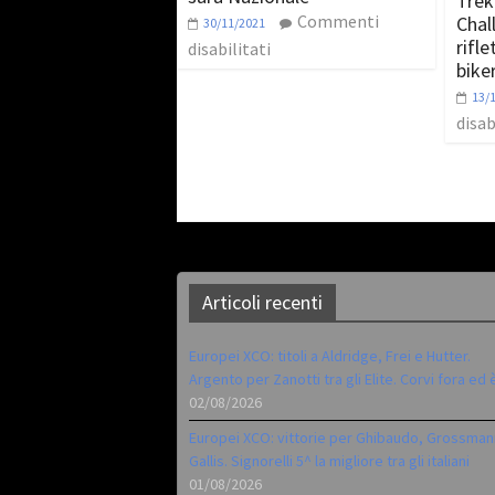
Trek
Commenti
Chall
30/11/2021
rifle
disabilitati
bike
13/
disab
Articoli recenti
Europei XCO: titoli a Aldridge, Frei e Hutter.
Argento per Zanotti tra gli Elite. Corvi fora ed 
02/08/2026
Europei XCO: vittorie per Ghibaudo, Grossman
Gallis. Signorelli 5^ la migliore tra gli italiani
01/08/2026