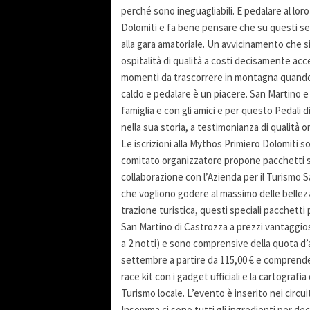
perché sono ineguagliabili. E pedalare al loro
Dolomiti e fa bene pensare che su questi se
alla gara amatoriale. Un avvicinamento che si
ospitalità di qualità a costi decisamente acc
momenti da trascorrere in montagna quando i 
caldo e pedalare è un piacere. San Martino e 
famiglia e con gli amici e per questo Pedali
nella sua storia, a testimonianza di qualità o
Le iscrizioni alla Mythos Primiero Dolomiti so
comitato organizzatore propone pacchetti spe
collaborazione con l’Azienda per il Turismo S
che vogliono godere al massimo delle bellezz
trazione turistica, questi speciali pacchetti
San Martino di Castrozza a prezzi vantaggios
a 2 notti) e sono comprensive della quota d’a
settembre a partire da 115,00 € e comprende
race kit con i gadget ufficiali e la cartografi
Turismo locale. L’evento è inserito nei circu
Insomma ci sono tutti gli ingredienti per dec