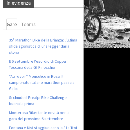
In evidenza
Gare
Teams
35ª Marathon Bike della Brianza: l’ultima
sfida agonistica di una leggendaria
storia
Il 6 settembre l’esordio di Coppa
Toscana della Gf Pinocchio
“Au revoir” Monselice in Rosa. Il
campionato italiano marathon passa a
Gallio
Si chiude il Prealpi Bike Challenge:
buona la prima
Monterosa Bike: tante novità per la
gara del prossimo 6 settembre
Fontana e Nisi si aggiudicano la 31a Troi