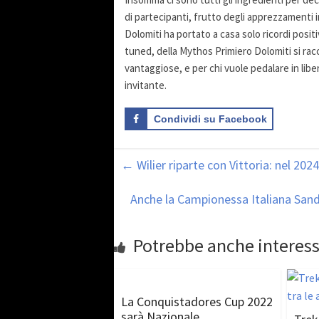
di partecipanti, frutto degli apprezzamenti i
Dolomiti ha portato a casa solo ricordi positiv
tuned, della Mythos Primiero Dolomiti si ra
vantaggiose, e per chi vuole pedalare in libe
invitante.
Condividi su Facebook
←
Wilier riparte con Vittoria: nel 20
Anche la Campionessa Italiana Sand
Potrebbe anche interess
La Conquistadores Cup 2022
sarà Nazionale