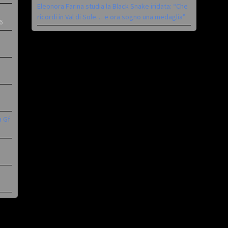
Eleonora Farina studia la Black Snake iridata: “Che
ricordi in Val di Sole… e ora sogno una medaglia”
6
a Gf