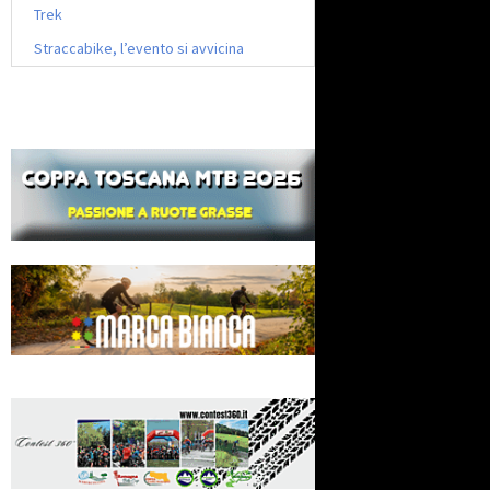
Trek
Straccabike, l’evento si avvicina