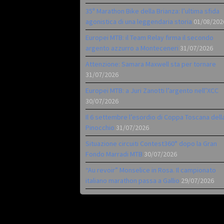
35ª Marathon Bike della Brianza: l’ultima sfida
agonistica di una leggendaria storia
01/08/202
Europei MTB: il Team Relay firma il secondo
argento azzurro a Monteceneri
31/07/2026
Attenzione: Samara Maxwell sta per tornare
31/07/2026
Europei MTB: a Juri Zanotti l’argento nell’XCC
30/07/2026
Il 6 settembre l’esordio di Coppa Toscana dell
Pinocchio
31/07/2026
Situazione circuiti Contest360° dopo la Gran
Fondo Marradi MTB
30/07/2026
“Au revoir” Monselice in Rosa. Il campionato
italiano marathon passa a Gallio
29/07/2026