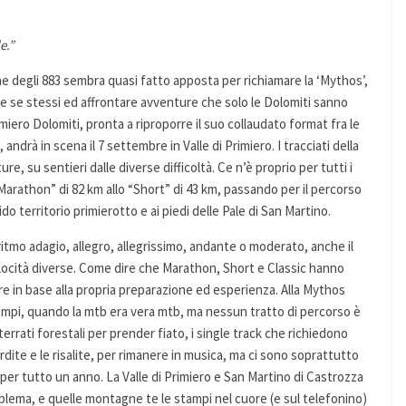
e.”
e degli 883 sembra quasi fatto apposta per richiamare la ‘Mythos’,
e se stessi ed affrontare avventure che solo le Dolomiti sanno
iero Dolomiti, pronta a riproporre il suo collaudato format fra le
drà in scena il 7 settembre in Valle di Primiero. I tracciati della
e, su sentieri dalle diverse difficoltà. Ce n’è proprio per tutti i
e “Marathon” di 82 km allo “Short” di 43 km, passando per il percorso
do territorio primierotto e ai piedi delle Pale di San Martino.
itmo adagio, allegro, allegrissimo, andante o moderato, anche il
velocità diverse. Come dire che Marathon, Short e Classic hanno
tare in base alla propria preparazione ed esperienza. Alla Mythos
tempi, quando la mtb era vera mtb, ma nessun tratto di percorso è
sterrati forestali per prender fiato, i single track che richiedono
 ardite e le risalite, per rimanere in musica, ma ci sono soprattutto
 per tutto un anno. La Valle di Primiero e San Martino di Castrozza
mblema, e quelle montagne te le stampi nel cuore (e sul telefonino)