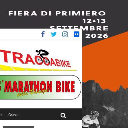
è 4^
ani
rk
Gravel