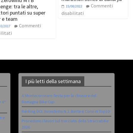
 Zerowind MTB
Commenti
enge: tra le altre,
15/08/2022
ttori puntati su super
disabilitati
r e team
Commenti
10/2017
ilitati
I più letti della settimana
A Montecoronaro festa per la chiusura del
è 4^
Romagna Bike Cup
Ranking UCI: Avondetto N.2. Berta e Corvi in Top10
n e
Procedono i lavori sul tracciato della Straccabike
2026