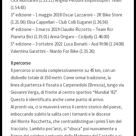
Cicli Montanini (1.35.11) Angela Perboni Emporiosport Team
(1.54.43)
3° edizione – 1 maggio 2018 Oscar Lazzaroni – 2R Bike Store
(1.21.06) Elisa Cappellari – Club Colli Euganei (1.36.56)
4° edizione – 3 marzo 2019 Claudio Rizzotto – Team Rcr
Pianeta Bici (1.35.01) Anna Ongaro – Ciclijolly (1.46.00)
5° edizione – 3 ottobre 2021 Luca Bonaiti – Asd Rt96 (1.24.08)
Valentina Garattini – Niardo For Bike (1.35.26)
Il percorso
Il percorso si snoda complessivamente su 45 km, con un
dislivello totale di 350 metri. Come ormai tradizione, la
linea di partenza è fissata a Carpenedolo (Brescia), lungo via
Giovanni Verga, di fronte al centro sportivo “Mundial ‘82”.
Questo è identificato anche come punto di arrivo.
Al pronti-via, ci si muoverà verso il centro storico del paese,
imboccando subito la salita con i tornanti e le discese
del Monte Rocchetta, che contraddistingue i primi 5 km del
tracciato. Lambito poc’anzi, si “sbuca” poi nuovamente a
fianco del celebre santuario della Madonna del Castello e si