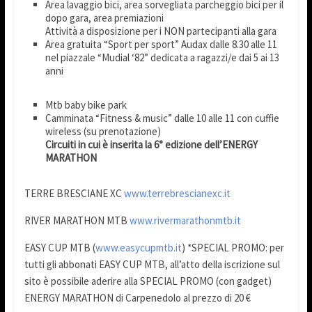
Area lavaggio bici, area sorvegliata parcheggio bici per il
dopo gara, area premiazioni
Attività a disposizione per i NON partecipanti alla gara
Area gratuita “Sport per sport” Audax dalle 8.30 alle 11
nel piazzale “Mudial ‘82” dedicata a ragazzi/e dai 5 ai 13
anni
Mtb baby bike park
Camminata “Fitness & music” dalle 10 alle 11 con cuffie
wireless (su prenotazione)
Circuiti in cui è inserita la 6° edizione dell’ENERGY
MARATHON
TERRE BRESCIANE XC
www.terrebrescianexc.it
RIVER MARATHON MTB
www.rivermarathonmtb.it
EASY CUP MTB (
www.easycupmtb.it
) *SPECIAL PROMO: per
tutti gli abbonati EASY CUP MTB, all’atto della iscrizione sul
sito è possibile aderire alla SPECIAL PROMO (con gadget)
ENERGY MARATHON di Carpenedolo al prezzo di 20 €