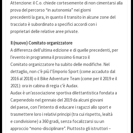
Attenzione: il C.o. chiede cortesemente di non cimentarsi alla
prova del percorso “in autonomia” nei giorni
precedenti la gara, in quanto il transito in alcune zone del
tracciato è subordinato a specifici accordi con i
proprietari delle relative aree private.
Il (nuovo) Comitato organizzatore
A differenza dell’ultima edizione e di quelle precedenti, per
l’evento in programma il prossimo 6 marzo il
Comitato organizzatore ha subito delle modifiche. Nel
dettaglio, non c’è più l’Emporio Sport (come accaduto dal
2016 al 2018) o il Bike Adventure Team (come per il 2019 e il
2021): ora in cabina di regia c’è Audax.
Audax è un’associazione sportiva dilettantistica fondata a
Carpenedolo nel gennaio del 2019 da alcuni giovani
del paese, con l’intento di educare i ragazzi allo sport e
trasmettere loro i relativi principi (tra cui rispetto, lealtà
e condivisione) a 360 gradi, senza focalizzarsi su un
approccio “mono-disciplinare”. Piuttosto gli istruttori –