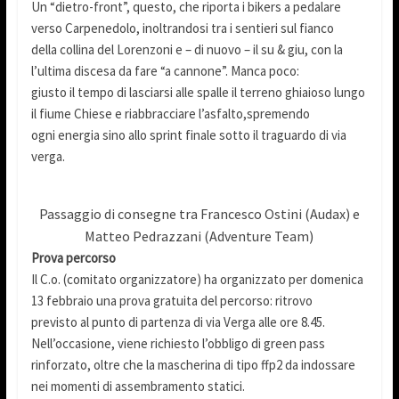
Un “dietro-front”, questo, che riporta i bikers a pedalare
verso Carpenedolo, inoltrandosi tra i sentieri sul fianco
della collina del Lorenzoni e – di nuovo – il su & giu, con la
l’ultima discesa da fare “a cannone”. Manca poco:
giusto il tempo di lasciarsi alle spalle il terreno ghiaioso lungo
il fiume Chiese e riabbracciare l’asfalto,spremendo
ogni energia sino allo sprint finale sotto il traguardo di via
verga.
Passaggio di consegne tra Francesco Ostini (Audax) e
Matteo Pedrazzani (Adventure Team)
Prova percorso
Il C.o. (comitato organizzatore) ha organizzato per domenica
13 febbraio una prova gratuita del percorso: ritrovo
previsto al punto di partenza di via Verga alle ore 8.45.
Nell’occasione, viene richiesto l’obbligo di green pass
rinforzato, oltre che la mascherina di tipo ffp2 da indossare
nei momenti di assembramento statici.