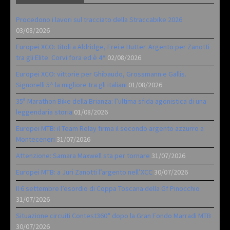
Procedono i lavori sul tracciato della Straccabike 2026
03/08/2026
Europei XCO: titoli a Aldridge, Frei e Hutter. Argento per Zanotti
tra gli Elite. Corvi fora ed è 4^
02/08/2026
Europei XCO: vittorie per Ghibaudo, Grossmann e Gallis.
Signorelli 5^ la migliore tra gli italiani
01/08/2026
35ª Marathon Bike della Brianza: l’ultima sfida agonistica di una
leggendaria storia
01/08/2026
Europei MTB: il Team Relay firma il secondo argento azzurro a
Monteceneri
31/07/2026
Attenzione: Samara Maxwell sta per tornare
31/07/2026
Europei MTB: a Juri Zanotti l’argento nell’XCC
30/07/2026
Il 6 settembre l’esordio di Coppa Toscana della Gf Pinocchio
31/07/2026
Situazione circuiti Contest360° dopo la Gran Fondo Marradi MTB
30/07/2026