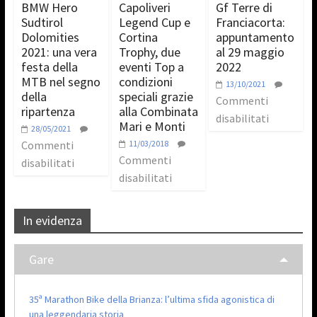
BMW Hero
Capoliveri
Gf Terre di
Sudtirol
Legend Cup e
Franciacorta:
Dolomities
Cortina
appuntamento
2021: una vera
Trophy, due
al 29 maggio
festa della
eventi Top a
2022
MTB nel segno
condizioni
13/10/2021
della
speciali grazie
Commenti
ripartenza
alla Combinata
disabilitati
Mari e Monti
28/05/2021
Commenti
11/03/2018
Commenti
disabilitati
disabilitati
In evidenza
Gare
35ª Marathon Bike della Brianza: l’ultima sfida agonistica di
una leggendaria storia