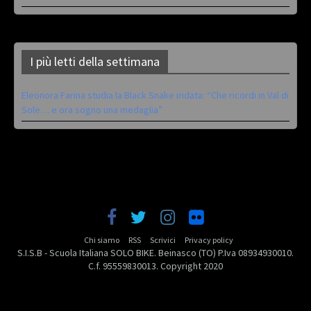
I più letti della settimana
Eleonora Farina studia la Black Snake iridata: “Che ricordi in Val di
Sole… e ora sogno una medaglia”
Chi siamo
RSS
Scrivici
Privacy policy
S.I.S.B - Scuola Italiana SOLO BIKE. Beinasco (TO) P.Iva 08934930010.
C.f. 95559830013. Copyright 2020