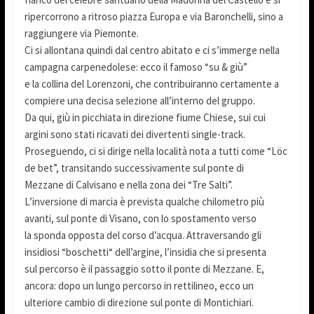
ripercorrono a ritroso piazza Europa e via Baronchelli, sino a
raggiungere via Piemonte.
Ci si allontana quindi dal centro abitato e ci s’immerge nella
campagna carpenedolese: ecco il famoso “su & giù”
e la collina del Lorenzoni, che contribuiranno certamente a
compiere una decisa selezione all’interno del gruppo.
Da qui, giù in picchiata in direzione fiume Chiese, sui cui
argini sono stati ricavati dei divertenti single-track.
Proseguendo, ci si dirige nella località nota a tutti come “Löc
de bet”, transitando successivamente sul ponte di
Mezzane di Calvisano e nella zona dei “Tre Salti”.
L’inversione di marcia è prevista qualche chilometro più
avanti, sul ponte di Visano, con lo spostamento verso
la sponda opposta del corso d’acqua. Attraversando gli
insidiosi “boschetti“ dell’argine, l’insidia che si presenta
sul percorso è il passaggio sotto il ponte di Mezzane. E,
ancora: dopo un lungo percorso in rettilineo, ecco un
ulteriore cambio di direzione sul ponte di Montichiari.