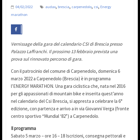
,
,
,
,
04/02/2022
audax
brescia
carpenedolo
csi
Energy
marathon
Vernissage della gara del calendario CSI di Brescia presso
Palazzo Laffranchi. Il prossimo 13 febbraio prevista una
prova sul rinnovato percorso di gara.
Con il patrocinio del comune di Carpenedolo, domenica 6
marzo 2022 a Carpenedolo (Brescia) è in programma
l’ENERGY MARATHON. Una gara ciclistica che, nata nel 2016
per gli appassionati di mountain bike e inserita quest’anno
nel calendario del Csi Brescia, si appresta a celebrare la 6°
edizione, con partenza e arrivo a in via Giovanni Verga (fronte
centro sportivo “Mundial ‘82”) a Carpenedolo.
Il programma
Sabato 5 marzo – ore 16 – 18 Iscrizioni, consegna pettorali e