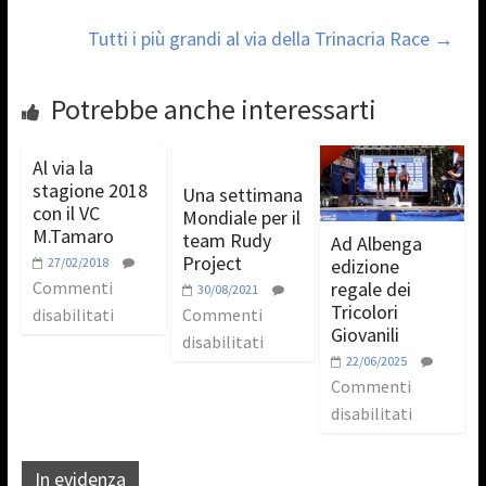
Tutti i più grandi al via della Trinacria Race
→
Potrebbe anche interessarti
Al via la
stagione 2018
Una settimana
con il VC
Mondiale per il
M.Tamaro
team Rudy
Ad Albenga
Project
edizione
27/02/2018
regale dei
Commenti
30/08/2021
Tricolori
disabilitati
Commenti
Giovanili
disabilitati
22/06/2025
Commenti
disabilitati
In evidenza