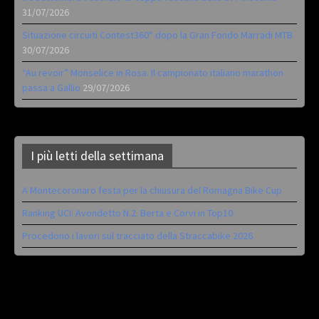
31/07/2026
Situazione circuiti Contest360° dopo la Gran Fondo Marradi MTB
30/07/2026
“Au revoir” Monselice in Rosa. Il campionato italiano marathon
passa a Gallio
29/07/2026
I più letti della settimana
A Montecoronaro festa per la chiusura del Romagna Bike Cup
Ranking UCI: Avondetto N.2. Berta e Corvi in Top10
Procedono i lavori sul tracciato della Straccabike 2026