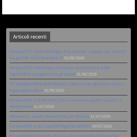
Articoli recenti
Europei XCO: titoli a Aldridge, Frei e Hutter. Argento per Zanotti
tra gli Elite. Corvi fora ed è 4^
02/08/2026
Europei XCO: vittorie per Ghibaudo, Grossmann e Gallis.
Signorelli 5^ la migliore tra gli italiani
01/08/2026
35ª Marathon Bike della Brianza: l’ultima sfida agonistica di una
leggendaria storia
01/08/2026
Europei MTB: il Team Relay firma il secondo argento azzurro a
Monteceneri
31/07/2026
Attenzione: Samara Maxwell sta per tornare
31/07/2026
Europei MTB: a Juri Zanotti l’argento nell’XCC
30/07/2026
Il 6 settembre l’esordio di Coppa Toscana della Gf Pinocchio