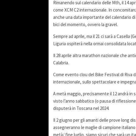
Rimanendo sul calendario delle Mth, il 14 apri
come XCM C2 internazionale. In concomitanza
anche una data importante del calendario di i
bici del momento, ovvero la gravel.
Sempre ad aprile, ma il 21 ci sarà a Casella 
Liguria ospiterà nella ormai consolidata locat
Il 28 aprile altra marathon nazionale che ant
Calabria.
Come evento clou del Bike Festival di Riva de
internazionale, sullo spettacolare e impegn
A metà maggio, precisamente il 12 andrà in 
visto l’anno sabbatico (o pausa di riflession
disputerà in Toscana nel 2024.
Il 2 giugno per gli amanti delle prove long di
assegneranno le maglie di campione italiano m
metà/ fine luglio, siamo sicuri che sarà un i