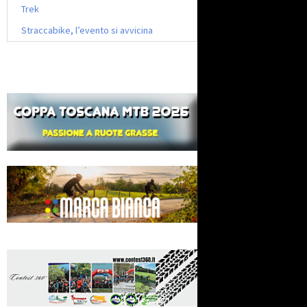
Trek
Straccabike, l’evento si avvicina