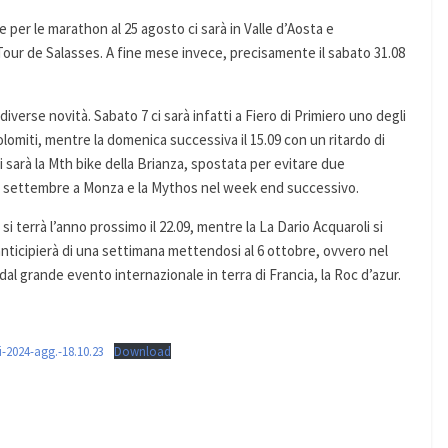
 per le marathon al 25 agosto ci sarà in Valle d’Aosta e
Tour de Salasses. A fine mese invece, precisamente il sabato 31.08
erse novità. Sabato 7 ci sarà infatti a Fiero di Primiero uno degli
lomiti, mentre la domenica successiva il 15.09 con un ritardo di
ci sarà la Mth bike della Brianza, spostata per evitare due
1 settembre a Monza e la Mythos nel week end successivo.
i terrà l’anno prossimo il 22.09, mentre la La Dario Acquaroli si
nticipierà di una settimana mettendosi al 6 ottobre, ovvero nel
 grande evento internazionale in terra di Francia, la Roc d’azur.
-2024-agg.-18.10.23
Download