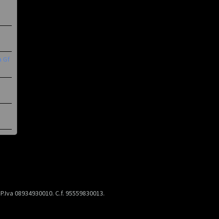
a Gf
) P.Iva 08934930010. C.f. 95559830013.