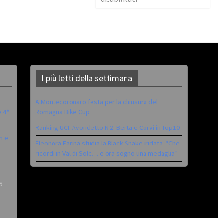
I più letti della settimana
A Montecoronaro festa per la chiusura del
è 4^
Romagna Bike Cup
Ranking UCI: Avondetto N.2. Berta e Corvi in Top10
n e
Eleonora Farina studia la Black Snake iridata: “Che
ricordi in Val di Sole… e ora sogno una medaglia”
6