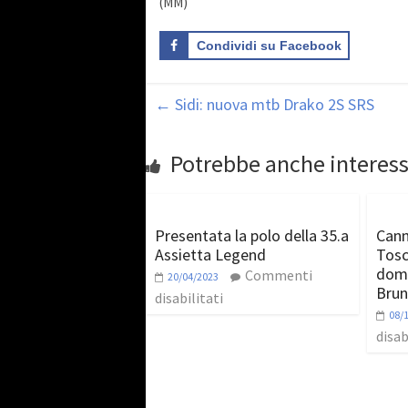
(MM)
Condividi su Facebook
←
Sidi: nuova mtb Drako 2S SRS
Potrebbe anche interess
Presentata la polo della 35.a
Cann
Assietta Legend
Tosc
dome
Commenti
20/04/2023
Brun
disabilitati
08/
disab