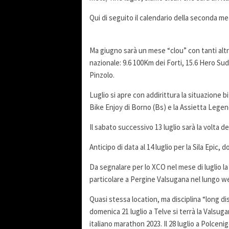
Qui di seguito il calendario della seconda me
Ma giugno sarà un mese “clou” con tanti altr
nazionale: 9.6 100Km dei Forti, 15.6 Hero Sud
Pinzolo.
Luglio si apre con addirittura la situazione b
Bike Enjoy di Borno (Bs) e la Assietta Legen
Il sabato successivo 13 luglio sarà la volta d
Anticipo di data al 14 luglio per la Sila Epic, 
Da segnalare per lo XCO nel mese di luglio l
particolare a Pergine Valsugana nel lungo we
Quasi stessa location, ma disciplina “long
domenica 21 luglio a Telve si terrà la Valsug
italiano marathon 2023. Il 28 luglio a Polceni