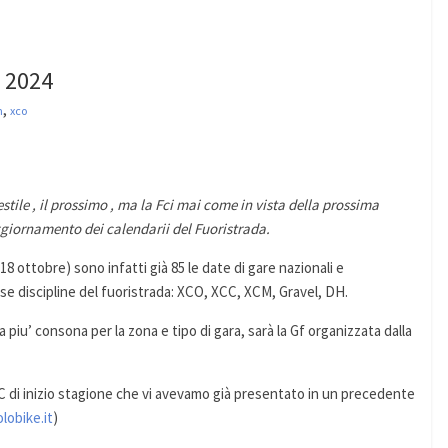
i 2024
,
m
xco
stile , il prossimo , ma la Fci mai come in vista della prossima
ggiornamento dei calendarii del Fuoristrada.
18 ottobre) sono infatti già 85 le date di gare nazionali e
erse discipline del fuoristrada: XCO, XCC, XCM, Gravel, DH.
a piu’ consona per la zona e tipo di gara, sarà la Gf organizzata dalla
XC di inizio stagione che vi avevamo già presentato in un precedente
lobike.it
)