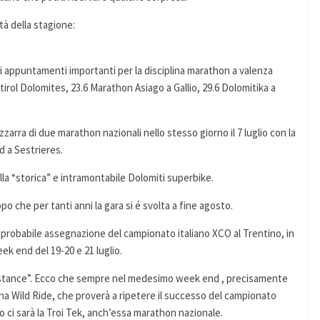
tà della stagione:
i appuntamenti importanti per la disciplina marathon a valenza
tirol Dolomites, 23.6 Marathon Asiago a Gallio, 29.6 Dolomitika a
izzarra di due marathon nazionali nello stesso giorno il 7 luglio con la
d a Sestrieres.
ella “storica” e intramontabile Dolomiti superbike.
dopo che per tanti anni la gara si é svolta a fine agosto.
a probabile assegnazione del campionato italiano XCO al Trentino, in
ek end del 19-20 e 21 luglio.
 distance”. Ecco che sempre nel medesimo week end , precisamente
ana Wild Ride, che proverà a ripetere il successo del campionato
go ci sarà la Troi Tek, anch’essa marathon nazionale.