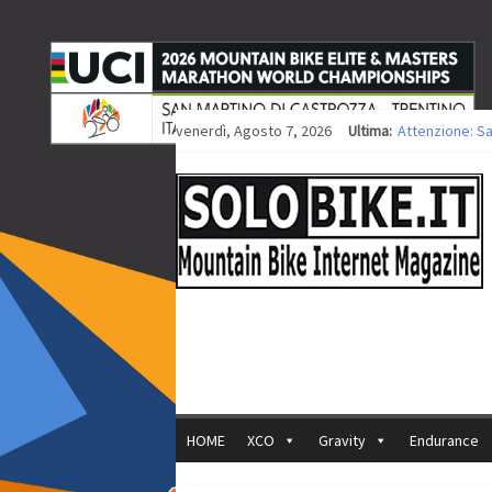
venerdì, Agosto 7, 2026
Ultima:
Attenzione: S
Europei XCO: ti
Europei XCO: vi
35ª Marathon B
Europei MTB: i
HOME
XCO
Gravity
Endurance