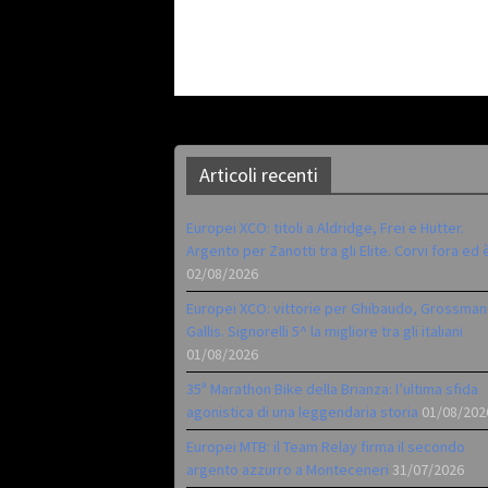
Articoli recenti
Europei XCO: titoli a Aldridge, Frei e Hutter.
Argento per Zanotti tra gli Elite. Corvi fora ed 
02/08/2026
Europei XCO: vittorie per Ghibaudo, Grossman
Gallis. Signorelli 5^ la migliore tra gli italiani
01/08/2026
35ª Marathon Bike della Brianza: l’ultima sfida
agonistica di una leggendaria storia
01/08/202
Europei MTB: il Team Relay firma il secondo
argento azzurro a Monteceneri
31/07/2026