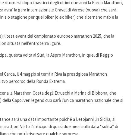
le ritornerà dopo i pasticci degli ultimi due anni la Garda Marathon,
 avra’ la gara internazionale Gravel di Varese (nuova) che sarà
nizio stagione per quei biker (o ex biker) che alternano mtb e la
(Ge) il test event del campionato europeo marathon 2025, che la
ion situata nell’entroterra ligure.
icipa, questa volta al Sud, la Aspro Marathon, in quel di Reggio
l Garda, il 4 maggio si terrà a Riva la prestigiosa Marathon
aitvo percorso della Ronda Extrema.
scena la Marathon Costa degli Etruschi a Marina di Bibbona, che
e) della Capoliveri legend cup sarà l’unica marathon nazionale che si
stance sarà una data importante poiché a Letojanni ,in Sicilia, si
arathon. Visto l’anticipo di quasi due mesi sulla data “solita” di
taliano che potrà riservare qualche sorpresa.