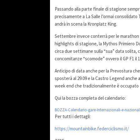
Passando alla parte finale di stagione sempre
precisamente a La Salle l’ormai consolidato 
andrà in scena la Kronplatz King.
Settembre invece conterrà per le marathon div
highlights di stagione, la Mythos Primiero Do
circa due settimane sulla “sua” data solita, 
concomitanze “scomode” ovvero il GP F1 il 
Anticipo di data anche per la Prevostura che s
sposterà al 29.09 e la Castro Legend anche a
week end che tradizionalmente è occupato dal
Qui la bozza completa del calendario:
BOZZA-Calendario-gare-Internazionali-e-nazionali
Per tutti i dettagli:
https://mountainbike.federciclismo.it/