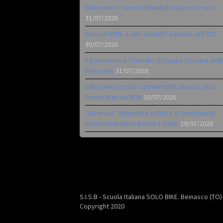
Attenzione: Samara Maxwell sta per tornare
31/07/2026
Europei MTB: a Juri Zanotti l’argento nell’XCC
30/07/2026
Il 6 settembre l’esordio di Coppa Toscana dell
Pinocchio
31/07/2026
Situazione circuiti Contest360° dopo la Gran
Fondo Marradi MTB
30/07/2026
“Au revoir” Monselice in Rosa. Il campionato
italiano marathon passa a Gallio
29/07/2026
S.I.S.B - Scuola Italiana SOLO BIKE. Beinasco (TO
Copyright 2020