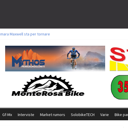
amara Maxwell sta per tornare
toli a Aldridge, Frei e Hutter. Argento per Zanotti tra gli Elite. Corvi fora ed 
ttorie per Ghibaudo, Grossmann e Gallis. Signorelli 5^ la migliore tra gli ital
ike della Brianza: l’ultima sfida agonistica di una leggendaria storia
l Team Relay firma il secondo argento azzurro a Monteceneri
Gf-Mx
Interviste
Market rumors
SolobikeTECH
Varie
Bike pa