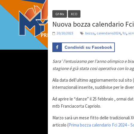
Gf-Mx
XCO
Nuova bozza calendario Fc
,
,
,
20/10/2023
bozza
calendario2024
fci
xc
Condividi su Facebook
Sara’ l’entusiasmo per l’anno olimpico e bise
stagione é già stata cosi operativa con lo a
Alla data dell’ultimo aggiornamento sul sito (
internazionali inserite, suddivise per le div
Ad aprire le “danze” il 25 febbraio , ormai dat
mtb Franciacorta Capriolo.
Marzo sarà un mese fitto delle tradizionali 
articolo (
Prima bozza calendario Fci 2024 – So