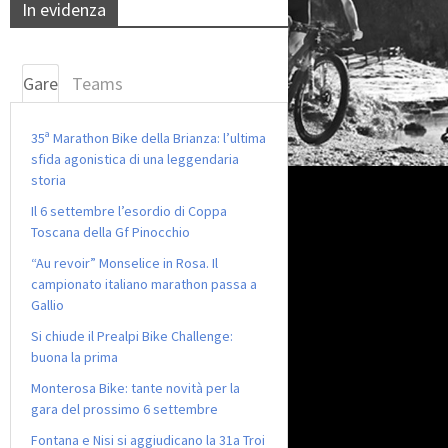
In evidenza
Gare
Teams
35ª Marathon Bike della Brianza: l’ultima
sfida agonistica di una leggendaria
storia
Il 6 settembre l’esordio di Coppa
Toscana della Gf Pinocchio
“Au revoir” Monselice in Rosa. Il
campionato italiano marathon passa a
Gallio
Si chiude il Prealpi Bike Challenge:
buona la prima
Monterosa Bike: tante novità per la
gara del prossimo 6 settembre
Fontana e Nisi si aggiudicano la 31a Troi