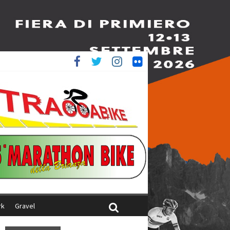
è 4^
iani
rk
Gravel