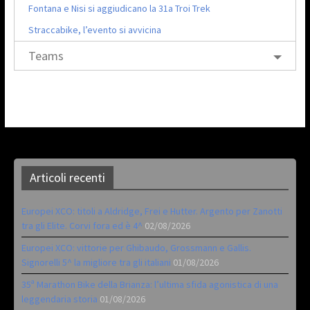
Fontana e Nisi si aggiudicano la 31a Troi Trek
Straccabike, l’evento si avvicina
Teams
Articoli recenti
Europei XCO: titoli a Aldridge, Frei e Hutter. Argento per Zanotti
tra gli Elite. Corvi fora ed è 4^
02/08/2026
Europei XCO: vittorie per Ghibaudo, Grossmann e Gallis.
Signorelli 5^ la migliore tra gli italiani
01/08/2026
35ª Marathon Bike della Brianza: l’ultima sfida agonistica di una
leggendaria storia
01/08/2026