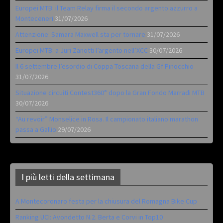
Europei MTB: il Team Relay firma il secondo argento azzurro a
Monteceneri
31/07/2026
Attenzione: Samara Maxwell sta per tornare
31/07/2026
Europei MTB: a Juri Zanotti l’argento nell’XCC
30/07/2026
Il 6 settembre l’esordio di Coppa Toscana della Gf Pinocchio
31/07/2026
Situazione circuiti Contest360° dopo la Gran Fondo Marradi MTB
30/07/2026
“Au revoir” Monselice in Rosa. Il campionato italiano marathon
passa a Gallio
29/07/2026
I più letti della settimana
A Montecoronaro festa per la chiusura del Romagna Bike Cup
Ranking UCI: Avondetto N.2. Berta e Corvi in Top10