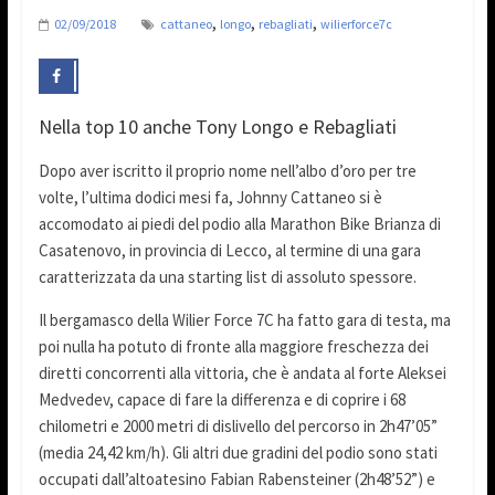
,
,
,
02/09/2018
cattaneo
longo
rebagliati
wilierforce7c
Nella top 10 anche Tony Longo e Rebagliati
Dopo aver iscritto il proprio nome nell’albo d’oro per tre
volte, l’ultima dodici mesi fa, Johnny Cattaneo si è
accomodato ai piedi del podio alla Marathon Bike Brianza di
Casatenovo, in provincia di Lecco, al termine di una gara
caratterizzata da una starting list di assoluto spessore.
Il bergamasco della Wilier Force 7C ha fatto gara di testa, ma
poi nulla ha potuto di fronte alla maggiore freschezza dei
diretti concorrenti alla vittoria, che è andata al forte Aleksei
Medvedev, capace di fare la differenza e di coprire i 68
chilometri e 2000 metri di dislivello del percorso in 2h47’05”
(media 24,42 km/h). Gli altri due gradini del podio sono stati
occupati dall’altoatesino Fabian Rabensteiner (2h48’52”) e