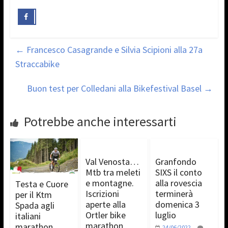
←
Francesco Casagrande e Silvia Scipioni alla 27a
Straccabike
Buon test per Colledani alla Bikefestival Basel
→
Potrebbe anche interessarti
Val Venosta…
Granfondo
Mtb tra meleti
SIXS il conto
e montagne.
alla rovescia
Testa e Cuore
Iscrizioni
terminerà
per il Ktm
aperte alla
domenica 3
Spada agli
Ortler bike
luglio
italiani
marathon
marathon
24/06/2022