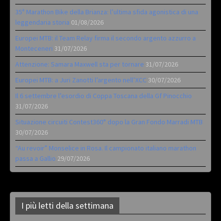
35ª Marathon Bike della Brianza: l’ultima sfida agonistica di una
leggendaria storia
01/08/2026
Europei MTB: il Team Relay firma il secondo argento azzurro a
Monteceneri
31/07/2026
Attenzione: Samara Maxwell sta per tornare
31/07/2026
Europei MTB: a Juri Zanotti l’argento nell’XCC
30/07/2026
Il 6 settembre l’esordio di Coppa Toscana della Gf Pinocchio
31/07/2026
Situazione circuiti Contest360° dopo la Gran Fondo Marradi MTB
30/07/2026
“Au revoir” Monselice in Rosa. Il campionato italiano marathon
passa a Gallio
29/07/2026
I più letti della settimana