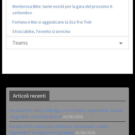
Monterosa Bike: tante novità per la gara del prossimo 6
settembre
Fontana e Nisi si aggiudicano la 31a Troi Trek
Straccabike, l’evento si avvicina
Teams
Articoli recenti
Europei XCO: titoli a Aldridge, Frei e Hutter. Argento per Zanotti
tra gli Elite. Corvi fora ed è 4^
02/08/2026
Europei XCO: vittorie per Ghibaudo, Grossmann e Gallis.
Signorelli 5^ la migliore tra gli italiani
01/08/2026