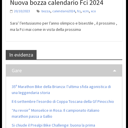
Nuova bozza calendario Fci 2024
,
,
,
,
20/10/2023
bozza
calendario2024
fci
xcm
xco
Sara’ l’entusiasmo per l’anno olimpico e bisestile , il prossimo ,
ma la Fci mai come in vista della prossima
In evidenza
Gare
35ª Marathon Bike della Brianza: l’ultima sfida agonistica di
una leggendaria storia
Il 6 settembre l’esordio di Coppa Toscana della Gf Pinocchio
“Au revoir” Monselice in Rosa. Il campionato italiano
marathon passa a Gallio
Si chiude il Prealpi Bike Challenge: buona la prima