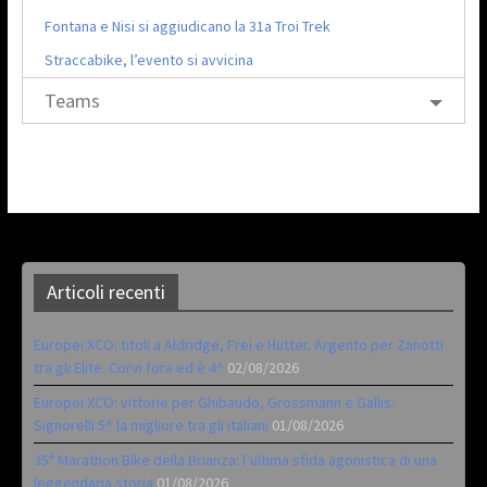
Fontana e Nisi si aggiudicano la 31a Troi Trek
Straccabike, l’evento si avvicina
Teams
Articoli recenti
Europei XCO: titoli a Aldridge, Frei e Hutter. Argento per Zanotti
tra gli Elite. Corvi fora ed è 4^
02/08/2026
Europei XCO: vittorie per Ghibaudo, Grossmann e Gallis.
Signorelli 5^ la migliore tra gli italiani
01/08/2026
35ª Marathon Bike della Brianza: l’ultima sfida agonistica di una
leggendaria storia
01/08/2026