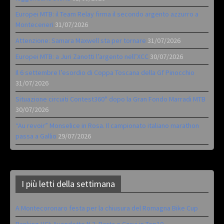
Europei MTB: il Team Relay firma il secondo argento azzurro a
Monteceneri
31/07/2026
Attenzione: Samara Maxwell sta per tornare
31/07/2026
Europei MTB: a Juri Zanotti l’argento nell’XCC
30/07/2026
Il 6 settembre l’esordio di Coppa Toscana della Gf Pinocchio
31/07/2026
Situazione circuiti Contest360° dopo la Gran Fondo Marradi MTB
30/07/2026
“Au revoir” Monselice in Rosa. Il campionato italiano marathon
passa a Gallio
29/07/2026
I più letti della settimana
A Montecoronaro festa per la chiusura del Romagna Bike Cup