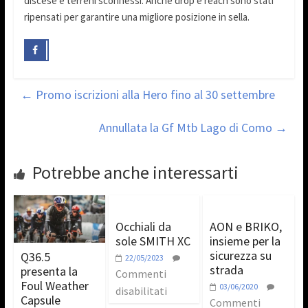
discese e terreni sconnessi. Anche drop e reach sono stati
ripensati per garantire una migliore posizione in sella.
←
Promo iscrizioni alla Hero fino al 30 settembre
Annullata la Gf Mtb Lago di Como
→
Potrebbe anche interessarti
Occhiali da
AON e BRIKO,
sole SMITH XC
insieme per la
sicurezza su
Q36.5
22/05/2023
strada
presenta la
Commenti
Foul Weather
03/06/2020
disabilitati
Capsule
Commenti