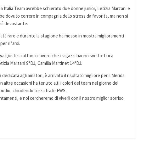
rida Italia Team avrebbe schierato due donne junior, Letizia Marzani e
bbe dovuto correre in compagnia dello stress da favorita, ma non si
sì devastante.
lità rare e durante la stagione ha messo in mostra miglioramenti
er rifarsi.
eva giustizia al tanto lavoro che i ragazzi hanno svolto: Luca
zia Marzani 9°DJ, Camilla Martinet 14°DJ.
dedicata agli amatori, è arrivato il risultato migliore per il Merida
n altre occasioni ha tenuto alti i colori del team nel giorno del
l podio, chiudendo terza tra le EWS.
untamenti, e noi cercheremo di viverli con il nostro miglior sorriso.