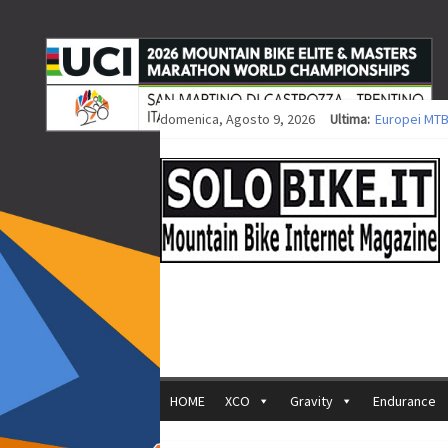
domenica, Agosto 9, 2026
Ultima:
Europei MTB
Procedono i 
Europei XCO: 
Europei XCO:
35ª Marathon
HOME
XCO
Gravity
Endurance