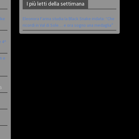
I più letti della settimana
ike
Eleonora Farina studia la Black Snake iridata: “Che
ricordi in Val di Sole… e ora sogno una medaglia”
è 4^
n e
6