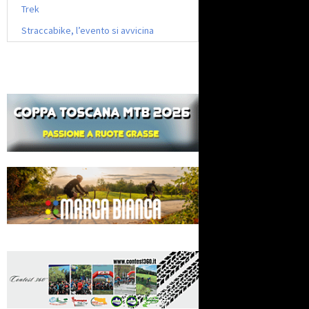
Trek
Straccabike, l’evento si avvicina