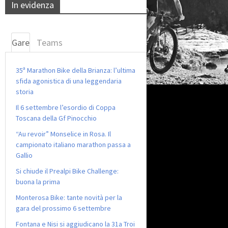
In evidenza
Gare
Teams
35ª Marathon Bike della Brianza: l’ultima
sfida agonistica di una leggendaria
storia
Il 6 settembre l’esordio di Coppa
Toscana della Gf Pinocchio
“Au revoir” Monselice in Rosa. Il
campionato italiano marathon passa a
Gallio
Si chiude il Prealpi Bike Challenge:
buona la prima
Monterosa Bike: tante novità per la
gara del prossimo 6 settembre
Fontana e Nisi si aggiudicano la 31a Troi