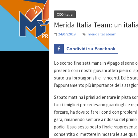
XCO Italia
Merida Italia Team: un ital
24/07/2019
meridaitaliateam
Condividi su Facebook
Lo scorso fine settimana in Alpago si sono co
presenti con i nostri giovani atleti pieni di 
stato tra i protagonisti e i vincenti. Ed è s
l’appuntamento più importante della stagio
Sabato mattina i primi ad entrare in pista s
tutti i migliori procedevano guardinghi e ri
forzare, ha dovuto fare i conti con problemi
gara, rimanendo sempre a ridosso del primo g
podio. Il suo sesto posto finale rappresenta 
consentito di mettere in mostra le sue qualit