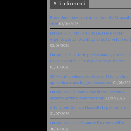
Articoli recenti
Procedono i lavori sul tracciato della Straccab
2026
03/08/2026
Europei XCO: titoli a Aldridge, Frei e Hutter.
Argento per Zanotti tra gli Elite. Corvi fora ed 
02/08/2026
Europei XCO: vittorie per Ghibaudo, Grossman
Gallis. Signorelli 5^ la migliore tra gli italiani
01/08/2026
35ª Marathon Bike della Brianza: l’ultima sfida
agonistica di una leggendaria storia
01/08/202
Europei MTB: il Team Relay firma il secondo
argento azzurro a Monteceneri
31/07/2026
Attenzione: Samara Maxwell sta per tornare
31/07/2026
Europei MTB: a Juri Zanotti l’argento nell’XCC
30/07/2026