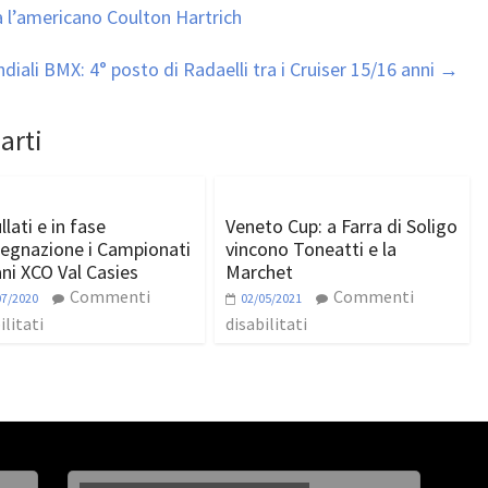
 l’americano Coulton Hartrich
diali BMX: 4° posto di Radaelli tra i Cruiser 15/16 anni
→
arti
lati e in fase
Veneto Cup: a Farra di Soligo
segnazione i Campionati
vincono Toneatti e la
ani XCO Val Casies
Marchet
Commenti
Commenti
07/2020
02/05/2021
ilitati
disabilitati