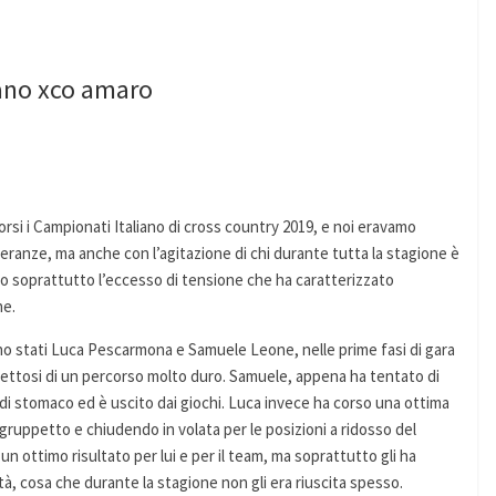
iano xco amaro
rsi i Campionati Italiano di cross country 2019, e noi eravamo
speranze, ma anche con l’agitazione di chi durante tutta la stagione è
tato soprattutto l’eccesso di tensione che ha caratterizzato
ne.
ono stati Luca Pescarmona e Samuele Leone, nelle prime fasi di gara
spettosi di un percorso molto duro. Samuele, appena ha tentato di
 di stomaco ed è uscito dai giochi. Luca invece ha corso una ottima
ruppetto e chiudendo in volata per le posizioni a ridosso del
un ottimo risultato per lui e per il team, ma soprattutto gli ha
à, cosa che durante la stagione non gli era riuscita spesso.