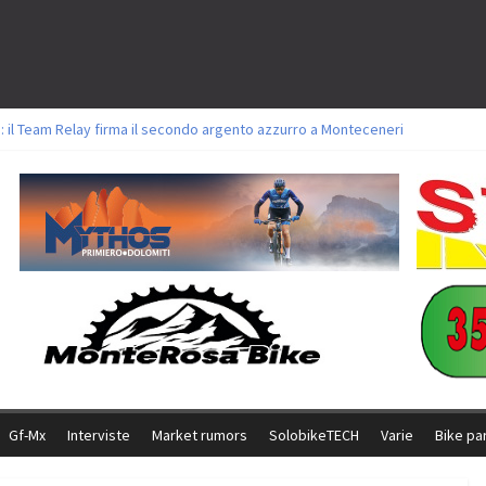
: il Team Relay firma il secondo argento azzurro a Monteceneri
lavori sul tracciato della Straccabike 2026
titoli a Aldridge, Frei e Hutter. Argento per Zanotti tra gli Elite. Corvi fora 
 vittorie per Ghibaudo, Grossmann e Gallis. Signorelli 5^ la migliore tra gli it
 Bike della Brianza: l’ultima sfida agonistica di una leggendaria storia
Gf-Mx
Interviste
Market rumors
SolobikeTECH
Varie
Bike pa