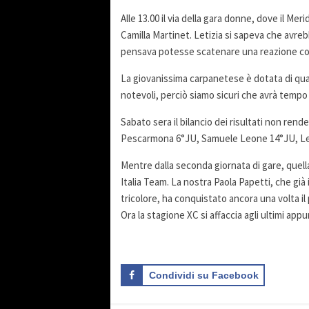
Alle 13.00 il via della gara donne, dove il Me
Camilla Martinet. Letizia si sapeva che avre
pensava potesse scatenare una reazione co
La giovanissima carpanetese è dotata di qua
notevoli, perciò siamo sicuri che avrà tempo p
Sabato sera il bilancio dei risultati non rend
Pescarmona 6°JU, Samuele Leone 14°JU, Leti
Mentre dalla seconda giornata di gare, quella 
Italia Team. La nostra Paola Papetti, che già i
tricolore, ha conquistato ancora una volta i
Ora la stagione XC si affaccia agli ultimi app
Condividi su Facebook