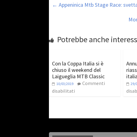
←
Appeninica Mtb Stage Race: svetta
Mon
Potrebbe anche interess
Con la Coppa Italia si è
Annul
chiuso il weekend del
rias
Laigueglia MTB Classic
itali
Commenti
10/03/2019
29/
disabilitati
disab