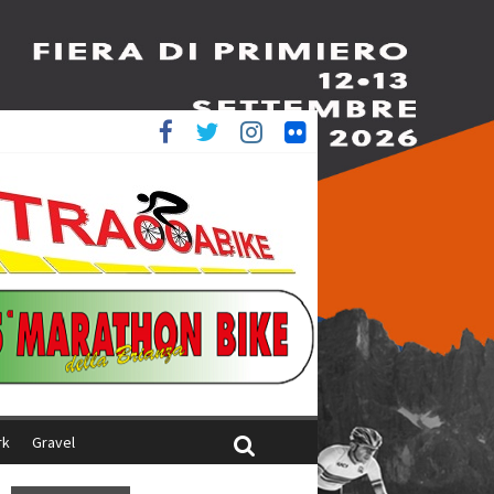
ed è 4^
aliani
rk
Gravel