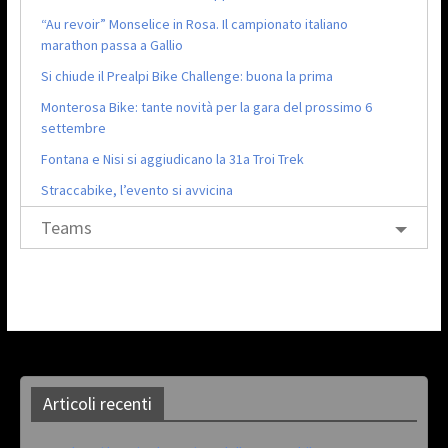
“Au revoir” Monselice in Rosa. Il campionato italiano
marathon passa a Gallio
Si chiude il Prealpi Bike Challenge: buona la prima
Monterosa Bike: tante novità per la gara del prossimo 6
settembre
Fontana e Nisi si aggiudicano la 31a Troi Trek
Straccabike, l’evento si avvicina
Teams
Articoli recenti