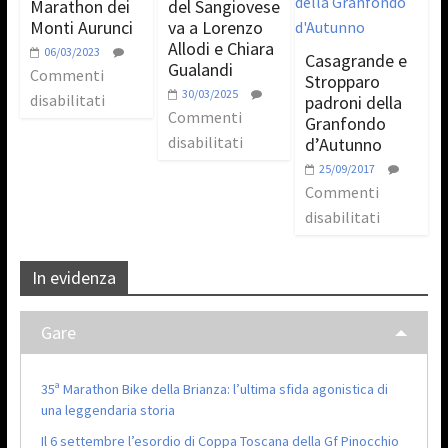
Marathon dei
del Sangiovese
Monti Aurunci
va a Lorenzo
Allodi e Chiara
06/03/2023
Casagrande e
Gualandi
Commenti
Stropparo
30/03/2025
disabilitati
padroni della
Commenti
Granfondo
disabilitati
d’Autunno
25/09/2017
Commenti
disabilitati
In evidenza
Gare
35ª Marathon Bike della Brianza: l’ultima sfida agonistica di
una leggendaria storia
Il 6 settembre l’esordio di Coppa Toscana della Gf Pinocchio