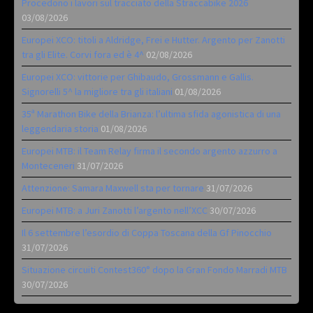
Procedono i lavori sul tracciato della Straccabike 2026
03/08/2026
Europei XCO: titoli a Aldridge, Frei e Hutter. Argento per Zanotti
tra gli Elite. Corvi fora ed è 4^
02/08/2026
Europei XCO: vittorie per Ghibaudo, Grossmann e Gallis.
Signorelli 5^ la migliore tra gli italiani
01/08/2026
35ª Marathon Bike della Brianza: l’ultima sfida agonistica di una
leggendaria storia
01/08/2026
Europei MTB: il Team Relay firma il secondo argento azzurro a
Monteceneri
31/07/2026
Attenzione: Samara Maxwell sta per tornare
31/07/2026
Europei MTB: a Juri Zanotti l’argento nell’XCC
30/07/2026
Il 6 settembre l’esordio di Coppa Toscana della Gf Pinocchio
31/07/2026
Situazione circuiti Contest360° dopo la Gran Fondo Marradi MTB
30/07/2026