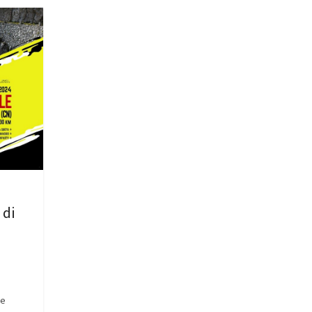
 di
re