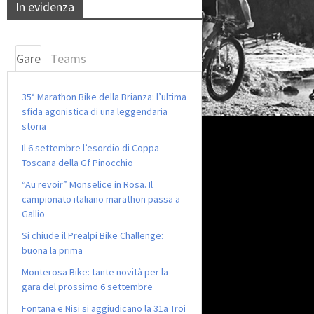
In evidenza
Gare
Teams
35ª Marathon Bike della Brianza: l’ultima
sfida agonistica di una leggendaria
storia
Il 6 settembre l’esordio di Coppa
Toscana della Gf Pinocchio
“Au revoir” Monselice in Rosa. Il
campionato italiano marathon passa a
Gallio
Si chiude il Prealpi Bike Challenge:
buona la prima
Monterosa Bike: tante novità per la
gara del prossimo 6 settembre
Fontana e Nisi si aggiudicano la 31a Troi