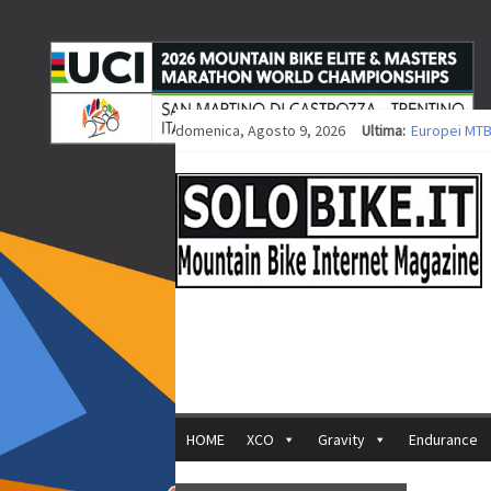
domenica, Agosto 9, 2026
Ultima:
Europei MTB
Procedono i 
Europei XCO: 
Europei XCO:
35ª Marathon
HOME
XCO
Gravity
Endurance