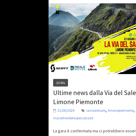
Gf-Mx
Ultime news dalla Via del Sale
Limone Piemonte
,
,
21/06/2024
laviadelsale
limonepiemonte
marathonbikespecialized
La gara è confermata ma ci potrebbero esse