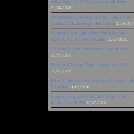
Gallis. Signorelli 5^ la migliore tra gli italiani
01/08/2026
35ª Marathon Bike della Brianza: l’ultima sfida
agonistica di una leggendaria storia
01/08/202
Europei MTB: il Team Relay firma il secondo
argento azzurro a Monteceneri
31/07/2026
Attenzione: Samara Maxwell sta per tornare
31/07/2026
Europei MTB: a Juri Zanotti l’argento nell’XCC
30/07/2026
Il 6 settembre l’esordio di Coppa Toscana dell
Pinocchio
31/07/2026
Situazione circuiti Contest360° dopo la Gran
Fondo Marradi MTB
30/07/2026