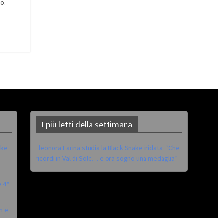
to.
I più letti della settimana
ike
Eleonora Farina studia la Black Snake iridata: “Che
ricordi in Val di Sole… e ora sogno una medaglia”
è 4^
n e