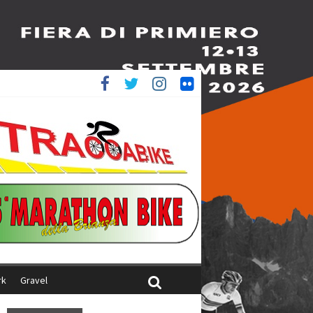
ed è 4^
aliani
rk
Gravel