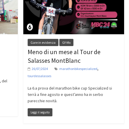
Gare in evidenza
Gf-Mx
Meno di un mese al Tour de
o
Salasses MontBlanc
,
26/07/2024
marathonbikespecialized
tourdessalasses
 del
La 6.a prova del marathon bike cup Specialized si
terrà a fine agosto e quest’anno ha in serbo
parecchie novità.
Leggi il seguito