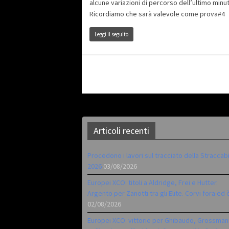
alcune variazioni di percorso dell’ultimo minu
Ricordiamo che sarà valevole come prova#4
Leggi il seguito
Articoli recenti
Procedono i lavori sul tracciato della Straccab
2026
03/08/2026
Europei XCO: titoli a Aldridge, Frei e Hutter.
Argento per Zanotti tra gli Elite. Corvi fora ed 
02/08/2026
Europei XCO: vittorie per Ghibaudo, Grossman