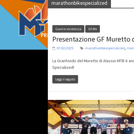
marathonbikespecialized
Gare in evidenza
Gf-Mx
Presentazione GF Muretto 
,
07/02/2025
marathonbikespecialized
mere
La Granfondo del Muretto di Alassio MTB è an
Specialized!
Leggi il seguito