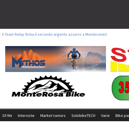
: il Team Relay firma il secondo argento azzurro a Monteceneri
lavori sul tracciato della Straccabike 2026
titoli a Aldridge, Frei e Hutter. Argento per Zanotti tra gli Elite. Corvi fora 
 vittorie per Ghibaudo, Grossmann e Gallis. Signorelli 5^ la migliore tra gli it
 Bike della Brianza: l’ultima sfida agonistica di una leggendaria storia
Gf-Mx
Interviste
Market rumors
SolobikeTECH
Varie
Bike pa