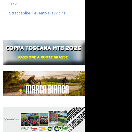
Trek
Straccabike, l’evento si avvicina