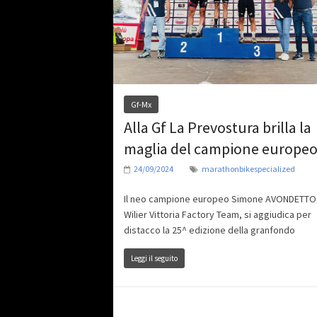
Gf-Mx
Alla Gf La Prevostura brilla la
maglia del campione europe
24/09/2024
marathonbikespecialized
Il neo campione europeo Simone AVONDETTO,
Wilier Vittoria Factory Team, si aggiudica per
distacco la 25^ edizione della granfondo
Leggi il seguito