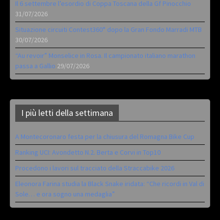
Il 6 settembre l’esordio di Coppa Toscana della Gf Pinocchio
31/07/2026
Situazione circuiti Contest360° dopo la Gran Fondo Marradi MTB
30/07/2026
“Au revoir” Monselice in Rosa. Il campionato italiano marathon
passa a Gallio
29/07/2026
I più letti della settimana
A Montecoronaro festa per la chiusura del Romagna Bike Cup
Ranking UCI: Avondetto N.2. Berta e Corvi in Top10
Procedono i lavori sul tracciato della Straccabike 2026
Eleonora Farina studia la Black Snake iridata: “Che ricordi in Val di
Sole… e ora sogno una medaglia”