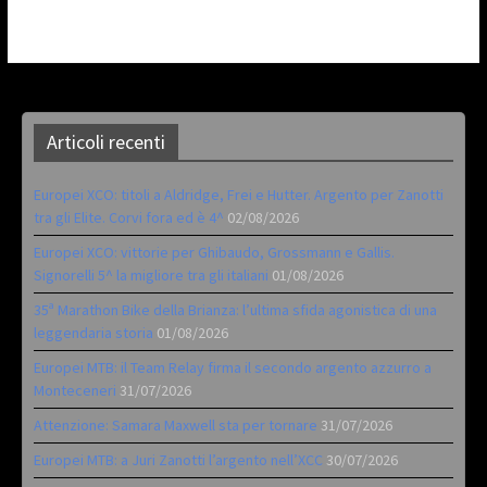
Articoli recenti
Europei XCO: titoli a Aldridge, Frei e Hutter. Argento per Zanotti
tra gli Elite. Corvi fora ed è 4^
02/08/2026
Europei XCO: vittorie per Ghibaudo, Grossmann e Gallis.
Signorelli 5^ la migliore tra gli italiani
01/08/2026
35ª Marathon Bike della Brianza: l’ultima sfida agonistica di una
leggendaria storia
01/08/2026
Europei MTB: il Team Relay firma il secondo argento azzurro a
Monteceneri
31/07/2026
Attenzione: Samara Maxwell sta per tornare
31/07/2026
Europei MTB: a Juri Zanotti l’argento nell’XCC
30/07/2026