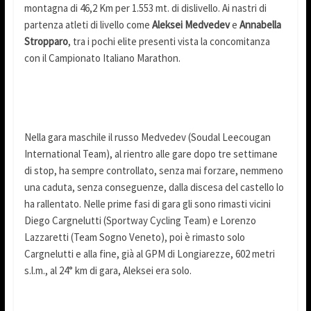
montagna di 46,2 Km per 1.553 mt. di dislivello. Ai nastri di
partenza atleti di livello come
Aleksei
Medvedev
e
Annabella
Stropparo
, tra i pochi elite presenti vista la concomitanza
con il Campionato Italiano Marathon.
Nella gara maschile il russo Medvedev (Soudal Leecougan
International Team), al rientro alle gare dopo tre settimane
di stop, ha sempre controllato, senza mai forzare, nemmeno
una caduta, senza conseguenze, dalla discesa del castello lo
ha rallentato. Nelle prime fasi di gara gli sono rimasti vicini
Diego Cargnelutti (Sportway Cycling Team) e Lorenzo
Lazzaretti (Team Sogno Veneto), poi è rimasto solo
Cargnelutti e alla fine, già al GPM di Longiarezze, 602 metri
s.l.m., al 24° km di gara, Aleksei era solo.