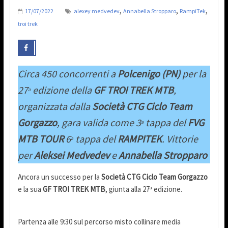
,
,
,
17/07/2022
alexey medvedev
Annabella Stropparo
RampiTek
troi trek
Circa 450 concorrenti a
Polcenigo (PN)
per la
27
edizione della
GF
TROI TREK MTB
,
a
organizzata dalla
Società CTG Ciclo Team
Gorgazzo
, gara valida come 3
tappa del
FVG
a
MTB TOUR
6
tappa del
RAMPITEK
. Vittorie
a
per
Aleksei
Medvedev
e
Annabella Stropparo
Ancora un successo per la
Società CTG Ciclo Team Gorgazzo
e la sua
GF
TROI TREK MTB
, giunta alla 27
edizione.
a
Partenza alle 9:30 sul percorso misto collinare media