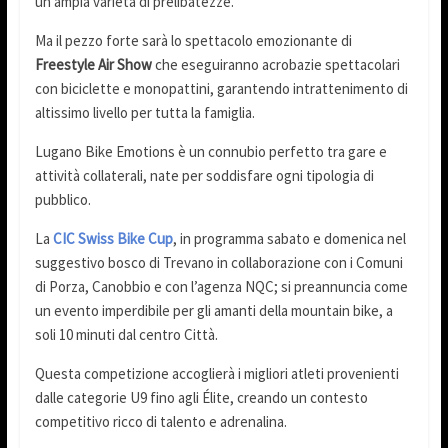
un’ampia varietà di prelibatezze.
Ma il pezzo forte sarà lo spettacolo emozionante di
Freestyle Air Show
che eseguiranno acrobazie spettacolari
con biciclette e monopattini, garantendo intrattenimento di
altissimo livello per tutta la famiglia.
Lugano Bike Emotions è un connubio perfetto tra gare e
attività collaterali, nate per soddisfare ogni tipologia di
pubblico.
La
CIC Swiss Bike Cup
, in programma sabato e domenica nel
suggestivo bosco di Trevano in collaborazione con i Comuni
di Porza, Canobbio e con l’agenza NQC; si preannuncia come
un evento imperdibile per gli amanti della mountain bike, a
soli 10 minuti dal centro Città.
Questa competizione accoglierà i migliori atleti provenienti
dalle categorie U9 fino agli Élite, creando un contesto
competitivo ricco di talento e adrenalina.