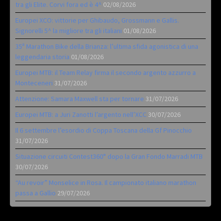
tra gli Elite. Corvi fora ed è 4^
02/08/2026
Europei XCO: vittorie per Ghibaudo, Grossmann e Gallis.
Signorelli 5^ la migliore tra gli italiani
01/08/2026
35ª Marathon Bike della Brianza: l’ultima sfida agonistica di una
leggendaria storia
01/08/2026
Europei MTB: il Team Relay firma il secondo argento azzurro a
Monteceneri
31/07/2026
Attenzione: Samara Maxwell sta per tornare
31/07/2026
Europei MTB: a Juri Zanotti l’argento nell’XCC
30/07/2026
Il 6 settembre l’esordio di Coppa Toscana della Gf Pinocchio
31/07/2026
Situazione circuiti Contest360° dopo la Gran Fondo Marradi MTB
30/07/2026
“Au revoir” Monselice in Rosa. Il campionato italiano marathon
passa a Gallio
29/07/2026