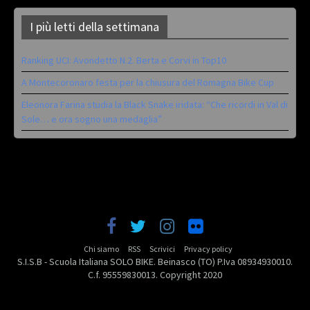
I più letti della settimana
Ranking UCI: Avondetto N.2. Berta e Corvi in Top10
A Montecoronaro festa per la chiusura del Romagna Bike Cup
Eleonora Farina studia la Black Snake iridata: “Che ricordi in Val di
Sole… e ora sogno una medaglia”
Chi siamo
RSS
Scrivici
Privacy policy
S.I.S.B - Scuola Italiana SOLO BIKE. Beinasco (TO) P.Iva 08934930010.
C.f. 95559830013. Copyright 2020