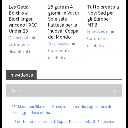
Les Gets:
15 gare in 4
Tutto pronto a
Boichis e
giorni: in Val di
Novi Sad per
Blochlinger
Sole sale
gli Europei
vincono l’XCC
l’attesa per la
MTB
Under 23
‘nuova’ Coppa
10/08/2021
del Mondo
07/09/2023
Commenti
Commenti
12/06/2023
disabilitati
Commenti
disabilitati
disabilitati
In evidenza
Gare
35ª Marathon Bike della Brianza: l’ultima sfida agonistica di
una leggendaria storia
Il 6 settembre l’esordio di Coppa Toscana della Gf Pinocchio