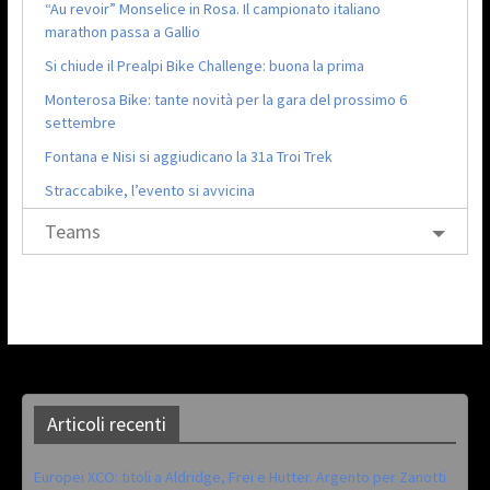
“Au revoir” Monselice in Rosa. Il campionato italiano
marathon passa a Gallio
Si chiude il Prealpi Bike Challenge: buona la prima
Monterosa Bike: tante novità per la gara del prossimo 6
settembre
Fontana e Nisi si aggiudicano la 31a Troi Trek
Straccabike, l’evento si avvicina
Teams
Articoli recenti
Europei XCO: titoli a Aldridge, Frei e Hutter. Argento per Zanotti