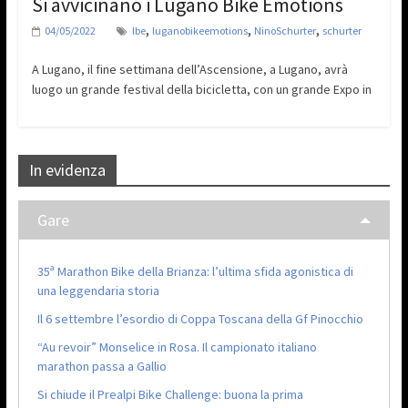
Si avvicinano i Lugano Bike Emotions
,
,
,
04/05/2022
lbe
luganobikeemotions
NinoSchurter
schurter
A Lugano, il fine settimana dell’Ascensione, a Lugano, avrà
luogo un grande festival della bicicletta, con un grande Expo in
In evidenza
Gare
35ª Marathon Bike della Brianza: l’ultima sfida agonistica di
una leggendaria storia
Il 6 settembre l’esordio di Coppa Toscana della Gf Pinocchio
“Au revoir” Monselice in Rosa. Il campionato italiano
marathon passa a Gallio
Si chiude il Prealpi Bike Challenge: buona la prima