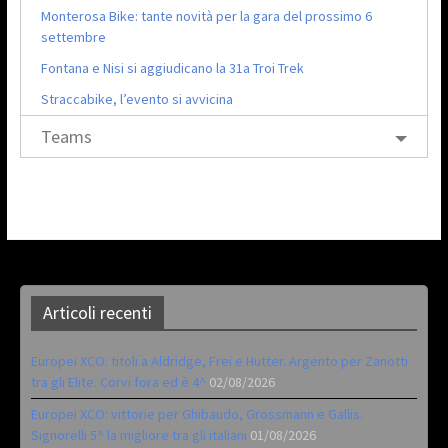
Monterosa Bike: tante novità per la gara del prossimo 6
settembre
Fontana e Nisi si aggiudicano la 31a Troi Trek
Straccabike, l’evento si avvicina
Teams
Articoli recenti
Europei XCO: titoli a Aldridge, Frei e Hutter. Argento per Zanotti
tra gli Elite. Corvi fora ed è 4^
02/08/2026
Europei XCO: vittorie per Ghibaudo, Grossmann e Gallis.
Signorelli 5^ la migliore tra gli italiani
01/08/2026