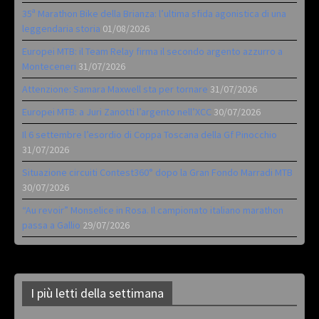
35ª Marathon Bike della Brianza: l’ultima sfida agonistica di una
leggendaria storia
01/08/2026
Europei MTB: il Team Relay firma il secondo argento azzurro a
Monteceneri
31/07/2026
Attenzione: Samara Maxwell sta per tornare
31/07/2026
Europei MTB: a Juri Zanotti l’argento nell’XCC
30/07/2026
Il 6 settembre l’esordio di Coppa Toscana della Gf Pinocchio
31/07/2026
Situazione circuiti Contest360° dopo la Gran Fondo Marradi MTB
30/07/2026
“Au revoir” Monselice in Rosa. Il campionato italiano marathon
passa a Gallio
29/07/2026
I più letti della settimana