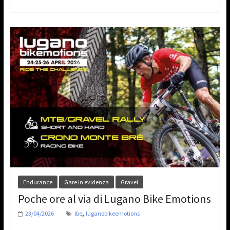
Endurance
Gare in evidenza
Gravel
Poche ore al via di Lugano Bike Emotions
,
23/04/2026
lbe
luganobikeemotions