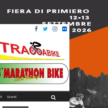
è 4^
ani
rk
Gravel