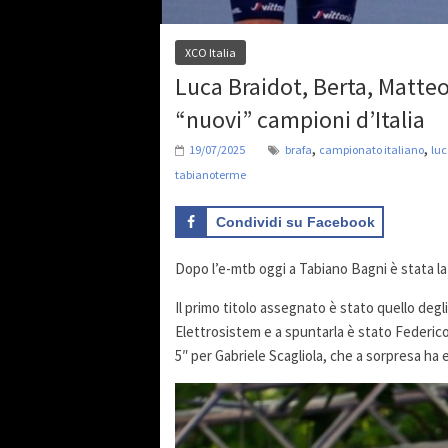
XCO Italia
Luca Braidot, Berta, Matteo S
“nuovi” campioni d’Italia
,
,
19/07/2025
brafa
campionato italiano
luc
tabianoterme
Condividi su Facebook
Dopo l’e-mtb oggi a Tabiano Bagni è stata la vo
Il primo titolo assegnato è stato quello degli
Elettrosistem e a spuntarla è stato Federic
5″ per Gabriele Scagliola, che a sorpresa ha 