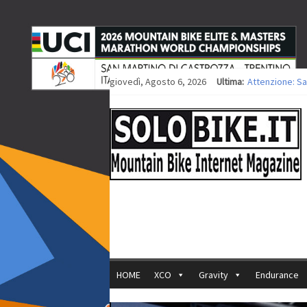
giovedì, Agosto 6, 2026
Ultima:
Attenzione: Sa
Europei XCO: ti
Europei XCO: vi
35ª Marathon Bi
Europei MTB: i
HOME
XCO
Gravity
Endurance