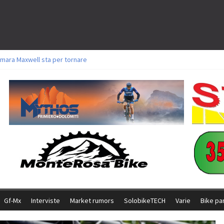
mara Maxwell sta per tornare
toli a Aldridge, Frei e Hutter. Argento per Zanotti tra gli Elite. Corvi fora ed 
ttorie per Ghibaudo, Grossmann e Gallis. Signorelli 5^ la migliore tra gli itali
ke della Brianza: l’ultima sfida agonistica di una leggendaria storia
l Team Relay firma il secondo argento azzurro a Monteceneri
Gf-Mx
Interviste
Market rumors
SolobikeTECH
Varie
Bike pa