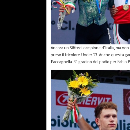
Ancora un Siffredi campione d’Italia, ma non
preso il tricolore Under 23. Anche questa gara
Paccagnella. 3° gradino del podio per Fabio B