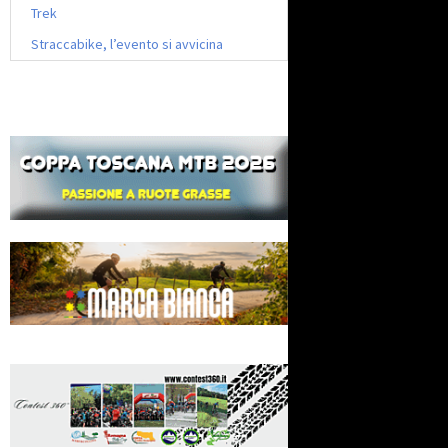
Trek
Straccabike, l’evento si avvicina