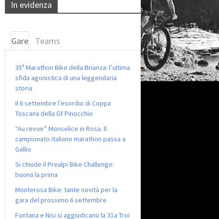
In evidenza
Gare
Teams
35ª Marathon Bike della Brianza: l’ultima
sfida agonistica di una leggendaria
storia
Il 6 settembre l’esordio di Coppa
Toscana della Gf Pinocchio
“Au revoir” Monselice in Rosa. Il
campionato italiano marathon passa a
Gallio
Si chiude il Prealpi Bike Challenge:
buona la prima
Monterosa Bike: tante novità per la
gara del prossimo 6 settembre
Fontana e Nisi si aggiudicano la 31a Troi