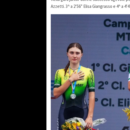
Azzetti. 3^ a 2’56” Elisa Giangrasso e 4^ a 4’47