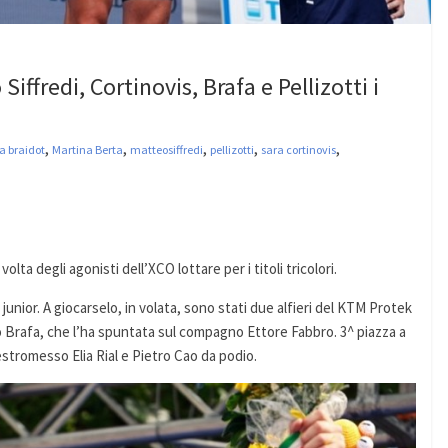
iffredi, Cortinovis, Brafa e Pellizotti i
,
,
,
,
,
a braidot
Martina Berta
matteosiffredi
pellizotti
sara cortinovis
lta degli agonisti dell’XCO lottare per i titoli tricolori.
 junior. A giocarselo, in volata, sono stati due alfieri del KTM Protek
o Brafa, che l’ha spuntata sul compagno Ettore Fabbro. 3^ piazza a
estromesso Elia Rial e Pietro Cao da podio.