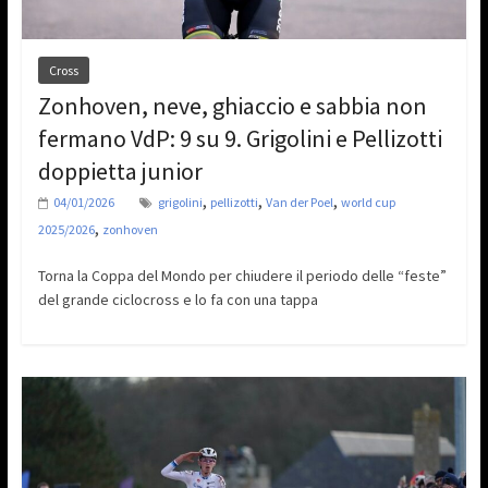
Cross
Zonhoven, neve, ghiaccio e sabbia non
fermano VdP: 9 su 9. Grigolini e Pellizotti
doppietta junior
,
,
,
04/01/2026
grigolini
pellizotti
Van der Poel
world cup
,
2025/2026
zonhoven
Torna la Coppa del Mondo per chiudere il periodo delle “feste”
del grande ciclocross e lo fa con una tappa