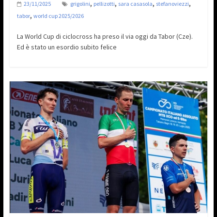
,
,
,
,
23/11/2025
grigolini
pellizotti
sara casasola
stefanoviezzi
,
tabor
world cup 2025/2026
La World Cup di ciclocross ha preso il via oggi da Tabor (Cze).
Ed è stato un esordio subito felice