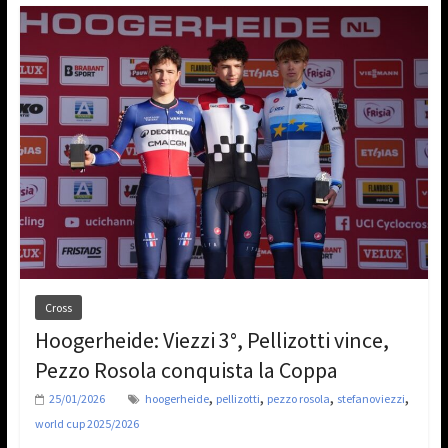
Cross
Hoogerheide: Viezzi 3°, Pellizotti vince,
Pezzo Rosola conquista la Coppa
,
,
,
,
25/01/2026
hoogerheide
pellizotti
pezzo rosola
stefanoviezzi
world cup 2025/2026