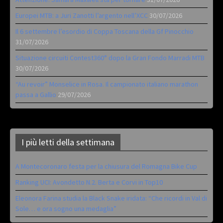
Europei MTB: a Juri Zanotti l’argento nell’XCC
30/07/2026
Il 6 settembre l’esordio di Coppa Toscana della Gf Pinocchio
31/07/2026
Situazione circuiti Contest360° dopo la Gran Fondo Marradi MTB
30/07/2026
“Au revoir” Monselice in Rosa. Il campionato italiano marathon
passa a Gallio
29/07/2026
I più letti della settimana
A Montecoronaro festa per la chiusura del Romagna Bike Cup
Ranking UCI: Avondetto N.2. Berta e Corvi in Top10
Eleonora Farina studia la Black Snake iridata: “Che ricordi in Val di
Sole… e ora sogno una medaglia”