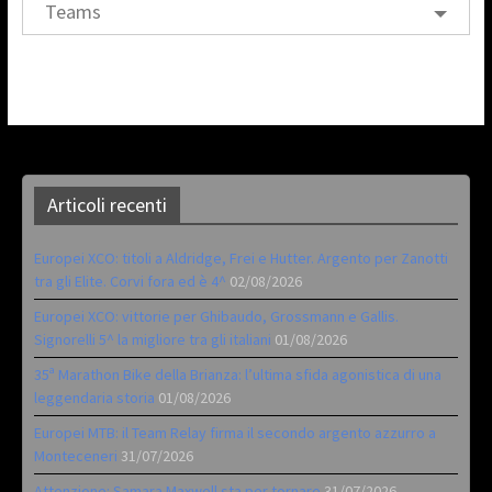
Teams
Articoli recenti
Europei XCO: titoli a Aldridge, Frei e Hutter. Argento per Zanotti
tra gli Elite. Corvi fora ed è 4^
02/08/2026
Europei XCO: vittorie per Ghibaudo, Grossmann e Gallis.
Signorelli 5^ la migliore tra gli italiani
01/08/2026
35ª Marathon Bike della Brianza: l’ultima sfida agonistica di una
leggendaria storia
01/08/2026
Europei MTB: il Team Relay firma il secondo argento azzurro a
Monteceneri
31/07/2026
Attenzione: Samara Maxwell sta per tornare
31/07/2026