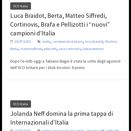
XCO Italia
Luca Braidot, Berta, Matteo Siffredi,
Cortinovis, Brafa e Pellizotti i “nuovi”
campioni d’Italia
,
,
,
19/07/2025
brafa
campionato italiano
luca braidot
Martina
,
,
,
,
Berta
matteosiffredi
pellizotti
sara cortinovis
tabianoterme
Dopo l’e-mtb oggi a Tabiano Bagni è stata la volta degli agonisti
dell’XCO lottare per i titoli tricolori. Il primo
XCO Italia
Jolanda Neff domina la prima tappa di
Internazionali d’Italia
,
,
,
15/03/2025
internazionali d'italia series
jolanda neff
pellizotti