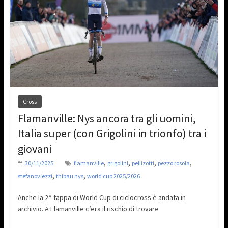
Cross
Flamanville: Nys ancora tra gli uomini,
Italia super (con Grigolini in trionfo) tra i
giovani
,
,
,
,
30/11/2025
flamanville
grigolini
pellizotti
pezzo rosola
,
,
stefanoviezzi
thibau nys
world cup 2025/2026
Anche la 2^ tappa di World Cup di ciclocross è andata in
archivio. A Flamanville c’era il rischio di trovare