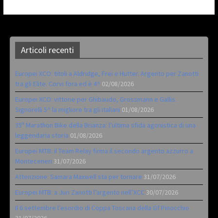
Articoli recenti
Europei XCO: titoli a Aldridge, Frei e Hutter. Argento per Zanotti
tra gli Elite. Corvi fora ed è 4^
02/08/2026
Europei XCO: vittorie per Ghibaudo, Grossmann e Gallis.
Signorelli 5^ la migliore tra gli italiani
01/08/2026
35ª Marathon Bike della Brianza: l’ultima sfida agonistica di una
leggendaria storia
01/08/2026
Europei MTB: il Team Relay firma il secondo argento azzurro a
Monteceneri
31/07/2026
Attenzione: Samara Maxwell sta per tornare
31/07/2026
Europei MTB: a Juri Zanotti l’argento nell’XCC
30/07/2026
Il 6 settembre l’esordio di Coppa Toscana della Gf Pinocchio
31/07/2026