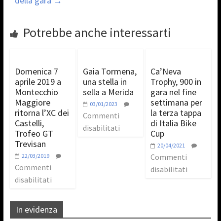
della gara
→
Potrebbe anche interessarti
Domenica 7
Gaia Tormena,
Ca’Neva
aprile 2019 a
una stella in
Trophy, 900 in
Montecchio
sella a Merida
gara nel fine
Maggiore
settimana per
03/01/2023
ritorna l’XC dei
la terza tappa
Commenti
Castelli,
di Italia Bike
disabilitati
Trofeo GT
Cup
Trevisan
20/04/2021
22/03/2019
Commenti
Commenti
disabilitati
disabilitati
In evidenza