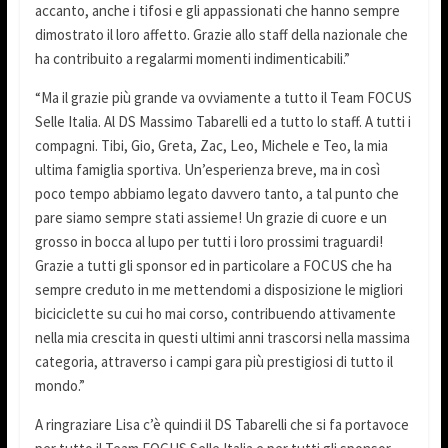
accanto, anche i tifosi e gli appassionati che hanno sempre
dimostrato il loro affetto. Grazie allo staff della nazionale che
ha contribuito a regalarmi momenti indimenticabili.”
“Ma il grazie più grande va ovviamente a tutto il Team FOCUS
Selle Italia. Al DS Massimo Tabarelli ed a tutto lo staff. A tutti i
compagni. Tibi, Gio, Greta, Zac, Leo, Michele e Teo, la mia
ultima famiglia sportiva. Un’esperienza breve, ma in così
poco tempo abbiamo legato davvero tanto, a tal punto che
pare siamo sempre stati assieme! Un grazie di cuore e un
grosso in bocca al lupo per tutti i loro prossimi traguardi!
Grazie a tutti gli sponsor ed in particolare a FOCUS che ha
sempre creduto in me mettendomi a disposizione le migliori
biciciclette su cui ho mai corso, contribuendo attivamente
nella mia crescita in questi ultimi anni trascorsi nella massima
categoria, attraverso i campi gara più prestigiosi di tutto il
mondo.”
A ringraziare Lisa c’è quindi il DS Tabarelli che si fa portavoce