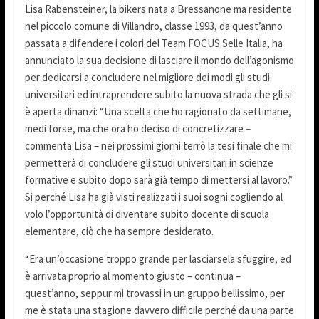
Lisa Rabensteiner, la bikers nata a Bressanone ma residente
nel piccolo comune di Villandro, classe 1993, da quest’anno
passata a difendere i colori del Team FOCUS Selle Italia, ha
annunciato la sua decisione di lasciare il mondo dell’agonismo
per dedicarsi a concludere nel migliore dei modi gli studi
universitari ed intraprendere subito la nuova strada che gli si
è aperta dinanzi: “Una scelta che ho ragionato da settimane,
medi forse, ma che ora ho deciso di concretizzare –
commenta Lisa – nei prossimi giorni terrò la tesi finale che mi
permetterà di concludere gli studi universitari in scienze
formative e subito dopo sarà già tempo di mettersi al lavoro.”
Si perché Lisa ha già visti realizzati i suoi sogni cogliendo al
volo l’opportunità di diventare subito docente di scuola
elementare, ciò che ha sempre desiderato.
“Era un’occasione troppo grande per lasciarsela sfuggire, ed
è arrivata proprio al momento giusto – continua –
quest’anno, seppur mi trovassi in un gruppo bellissimo, per
me è stata una stagione davvero difficile perché da una parte