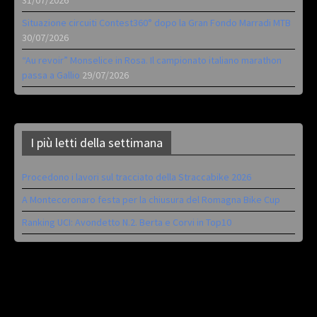
Situazione circuiti Contest360° dopo la Gran Fondo Marradi MTB
30/07/2026
“Au revoir” Monselice in Rosa. Il campionato italiano marathon
passa a Gallio
29/07/2026
I più letti della settimana
Procedono i lavori sul tracciato della Straccabike 2026
A Montecoronaro festa per la chiusura del Romagna Bike Cup
Ranking UCI: Avondetto N.2. Berta e Corvi in Top10