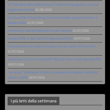
35ª Marathon Bike della Brianza: l’ultima sfida agonistica di una
leggendaria storia
01/08/2026
Europei MTB: il Team Relay firma il secondo argento azzurro a
Monteceneri
31/07/2026
Attenzione: Samara Maxwell sta per tornare
31/07/2026
Europei MTB: a Juri Zanotti l’argento nell’XCC
30/07/2026
Il 6 settembre l’esordio di Coppa Toscana della Gf Pinocchio
31/07/2026
Situazione circuiti Contest360° dopo la Gran Fondo Marradi MTB
30/07/2026
“Au revoir” Monselice in Rosa. Il campionato italiano marathon
passa a Gallio
29/07/2026
I più letti della settimana