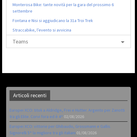
Monterosa Bike: tante novità per la gara del prossimo 6
settembre
Fontana e Nisi si aggiudicano la 31a Troi Trek
Straccabike, l’evento si avvicina
Teams
Articoli recenti
Europei XCO: titoli a Aldridge, Frei e Hutter. Argento per Zanotti
tra gli Elite. Corvi fora ed è 4^
02/08/2026
Europei XCO: vittorie per Ghibaudo, Grossmann e Gallis.
Signorelli 5^ la migliore tra gli italiani
01/08/2026